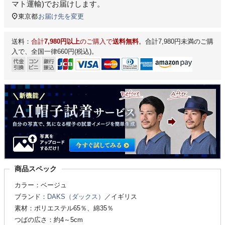
マト運輸)
でお届けします。
東京都
お届け先を変更
送料：
合計
7,980円以上
のご購入で
送料無料
。合計7,980円未満のご購
入で、全国一律660円(税込)。
商品スペック
カラー：ベージュ
ブランド：
DAKS（ダックス）
／イギリス
素材：ポリエステル65％、綿35％
つばの広さ：約4～5cm