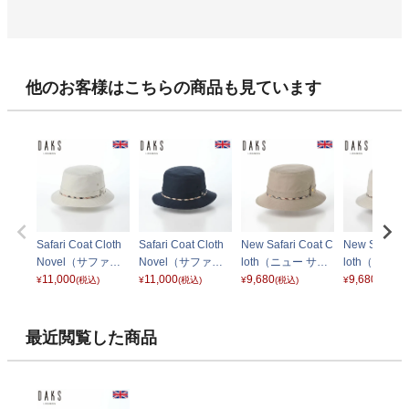
他のお客様はこちらの商品も見ています
Safari Coat Cloth
Safari Coat Cloth
New Safari Coat C
New Safari C
Novel（サファリ
Novel（サファリ
loth（ニュー サフ
loth（ニュー
コートクロス ノベ
11,000
コートクロス ノベ
11,000
ァリ コートクロ
9,680
ァリ コート
9,680
¥
(税込)
¥
(税込)
¥
(税込)
¥
(税込)
ル） D4146 グレ
ル） D4146 ネイ
ス） D5105n ベー
ス） D5105
ー
ビー
ジュ
ー
最近閲覧した商品