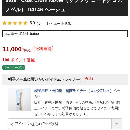
Safari Coat Cloth Novel（サファリ コートクロス
ノベル） D4146 ベージュ
5.0
（1）
レビューを見る
商品番号
d4146-beige
11,000
税込
100
ポイント進呈
オールシーズン
(必須)
帽子と一緒に買いたいアイテム（ライナー）
帽子用汗止め消臭・制菌ライナー（ロング27cm）ベー
ジュ
吸汗・速乾・制菌・消臭、4つの効果が得られる汚れ防
止ライナーです。帽子内側に貼ることでサイズ（内周）
を1cm小さくする効果があります。