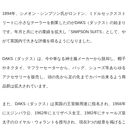
1894年、シメオン・シンプソン氏がロンドン、ミドルセックススト
リートに小さなテーラーを創業したのがDAKS（ダックス）の始まり
です。年月と共にその業績を拡大し「SIMPSON SUITS」として、や
がて英国内で大きな評価を得るようになりました。
DAKS（ダックス）は、今や単なる紳士服メーカーから脱却し、帽子
やネクタイ、マフラーセーターから、バッグ、シューズ等あらゆる
アクセサリーを販売し、頭の先から足の先までカバー出来るよう商
品群は拡大されています。
また、DAKS（ダックス）は英国の王室御用達に指名され、1956年
にエジンバラ公、1962年にエリザベス女王、1982年にチャールズ皇
太子のロイヤル・ウォラントを授与され、現在3つの紋章を掲げるこ