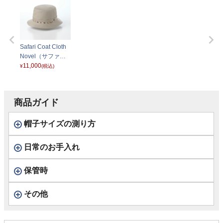
Safari Coat Cloth
Novel（サファリ
コートクロス ノベ
11,000
¥
(税込)
ル） D4146 ベー
ジュ
商品ガイド
帽子サイズの測り方
日常のお手入れ
保管時
その他