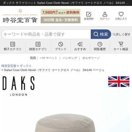
ダックス サファリハット Safari Coat Cloth Novel（サファリ コートクロス ノベル） D4146 ベージュ｜帽子通販 時谷堂百貨【公式】
会員登録
ログイン
お気に入り
検索
詳しく探す
帽子カテゴリ
雑貨カテゴリ
ブランド
閲覧履歴
カート確認
おすすめ
注目
パナマハット
ハンチング
ボルサリーノ
時谷堂百貨
ダックス
Safari Coat Cloth Novel（サファリ コートクロス ノベル） D4146 ベージュ