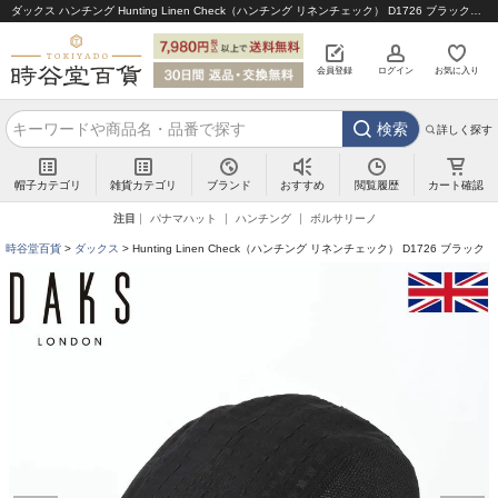
ダックス ハンチング Hunting Linen Check（ハンチング リネンチェック） D1726 ブラック｜帽子通販 時谷堂百貨【公式】
会員登録
ログイン
お気に入り
検索
詳しく探す
帽子カテゴリ
雑貨カテゴリ
ブランド
閲覧履歴
カート確認
おすすめ
注目
パナマハット
ハンチング
ボルサリーノ
時谷堂百貨
ダックス
Hunting Linen Check（ハンチング リネンチェック） D1726 ブラック