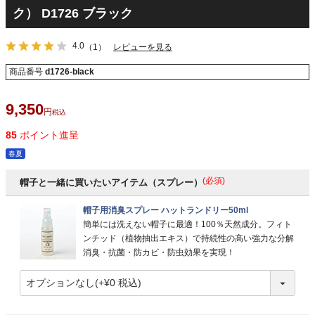
ク） D1726 ブラック
4.0
（1）
レビューを見る
商品番号
d1726-black
9,350
税込
85
ポイント進呈
春夏
(必須)
帽子と一緒に買いたいアイテム（スプレー）
帽子用消臭スプレー ハットランドリー50ml
簡単には洗えない帽子に最適！100％天然成分。フィト
ンチッド（植物抽出エキス）で持続性の高い強力な分解
消臭・抗菌・防カビ・防虫効果を実現！