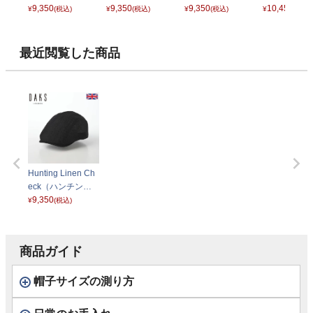
リネンチェック）
9,350
リネンチェック）
9,350
リネンチェック）
9,350
チング コッ
10,450
¥
(税込)
¥
(税込)
¥
(税込)
¥
(税込)
D1726 グレー
D1726 ベージュ
D1726 ネイビー
ネン カラミ）
08 ブラック
最近閲覧した商品
Hunting Linen Ch
eck（ハンチング
リネンチェック）
9,350
¥
(税込)
D1726 ブラック
商品ガイド
帽子サイズの測り方