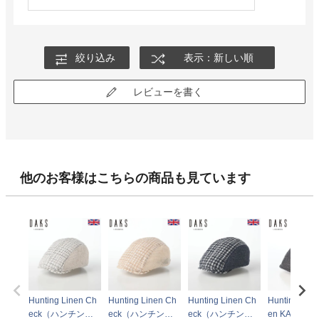
絞り込み
表示：新しい順
レビューを書く
他のお客様はこちらの商品も見ています
Hunting Linen Ch
Hunting Linen Ch
Hunting Linen Ch
Hunting Cott
eck（ハンチング
eck（ハンチング
eck（ハンチング
en KARAM