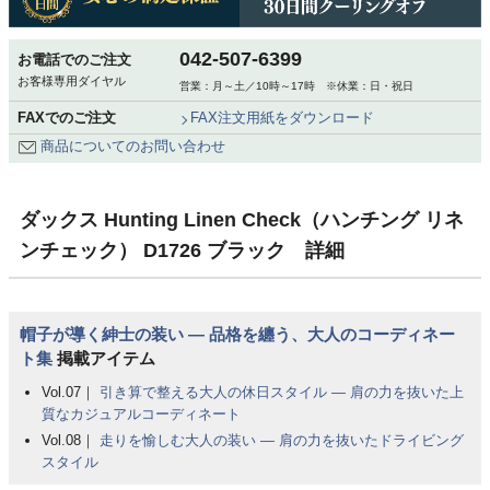
042-507-6399
お電話でのご注文
お客様専用ダイヤル
営業：月～土／10時～17時 ※休業：日・祝日
FAXでのご注文
FAX注文用紙をダウンロード
商品についてのお問い合わせ
ダックス Hunting Linen Check（ハンチング リネ
ンチェック） D1726 ブラック 詳細
帽子が導く紳士の装い ― 品格を纏う、大人のコーディネー
ト集
掲載アイテム
Vol.07｜
引き算で整える大人の休日スタイル ― 肩の力を抜いた上
質なカジュアルコーディネート
Vol.08｜
走りを愉しむ大人の装い ― 肩の力を抜いたドライビング
スタイル