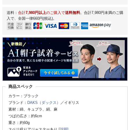
送料：
合計
7,980円以上
のご購入で
送料無料
。合計7,980円未満のご購
入で、全国一律660円(税込)。
商品スペック
カラー：ブラック
ブランド：
DAKS（ダックス）
／イギリス
素材：綿、キュプラ、絹、麻
つばの広さ：約6cm
重さ：約60g
スベリ絞りアジャスターあり
[説明]