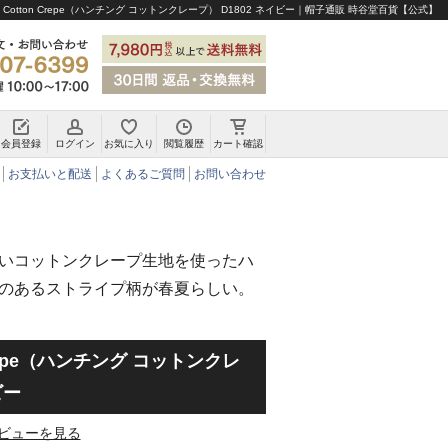
ng Cotton Crepe（ハンチング コットンクレープ） D1802 ネイビー｜帽子通販 時谷堂百貨【公式】
会員登録
ログイン
お気に入り
閲覧履歴
カート確認
チロリアンハット・アルペンハット
お支払いと配送
よくあるご質問
お問い合わせ
いコットンクレープ生地を使ったハ
のあるストライプ柄が春夏らしい。
n Crepe（ハンチング コットンクレ
ビー
ビューを見る