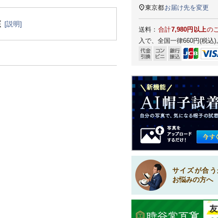
東京都
お届け先を変更
[説明]
送料：
合計
7,980円以上
の
入で、全国一律660円(税込)
サイズが合う
お悩みの方へ