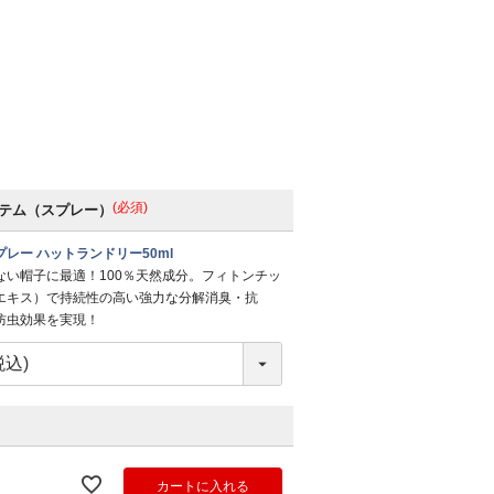
(必須)
テム（スプレー）
レー ハットランドリー50ml
ない帽子に最適！100％天然成分。フィトンチッ
エキス）で持続性の高い強力な分解消臭・抗
防虫効果を実現！
カートに入れる