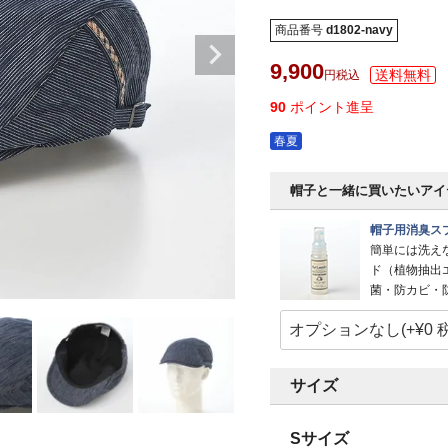
商品番号
d1802-navy
9,900
税込
90
ポイント進呈
春夏
帽子と一緒に買いたいアイ
帽子用消臭スプ
簡単には洗え
ド（植物抽出
菌・防カビ・
サイズ
Sサイズ