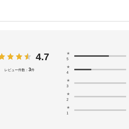
★
4.7
5
★
3
レビュー件数：
件
4
★
3
★
2
★
1