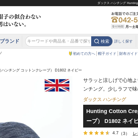
ダックス ハンチング Hunti
ブランド
検索
詳しく探す
エクアドル
スウェーデン
ウエスタンハット・テンガロンハット
エクアドル
クリスティーズ ロンドン
ノ
初めての方へ
帽子ガイド
財布ガイド
Crepe（ハンチング コットンクレープ） D1802 ネイビー
サラッと涼しげで心地よ
ンチング。少しラフで味
ダックス ハンチング
Hunting Cotto
ープ） D1802 ネイ
4.7
（3）
レ