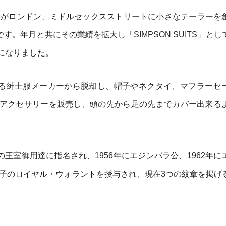
ン氏がロンドン、ミドルセックスストリートに小さなテーラーを
す。年月と共にその業績を拡大し「SIMPSON SUITS」とし
になりました。
なる紳士服メーカーから脱却し、帽子やネクタイ、マフラーセ
アクセサリーを販売し、頭の先から足の先までカバー出来る
の王室御用達に指名され、1956年にエジンバラ公、1962年に
太子のロイヤル・ウォラントを授与され、現在3つの紋章を掲げ