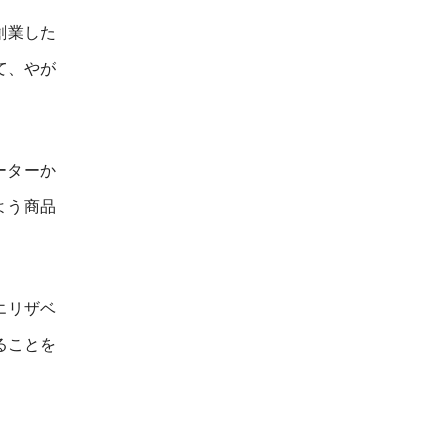
創業した
て、やが
ーターか
よう商品
エリザベ
ることを