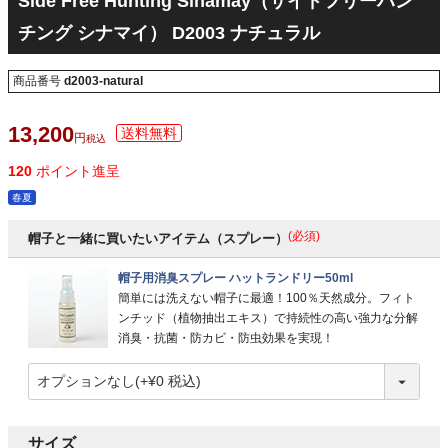
Side Free Hunting Sinamay（サイドフリーハン
チング シナマイ） D2003 ナチュラル
商品番号
d2003-natural
13,200
税込
120
ポイント進呈
春夏
(必須)
帽子と一緒に買いたいアイテム（スプレー）
帽子用消臭スプレー ハットランドリー50ml
簡単には洗えない帽子に最適！100％天然成分。フィト
ンチッド（植物抽出エキス）で持続性の高い強力な分解
消臭・抗菌・防カビ・防虫効果を実現！
サイズ