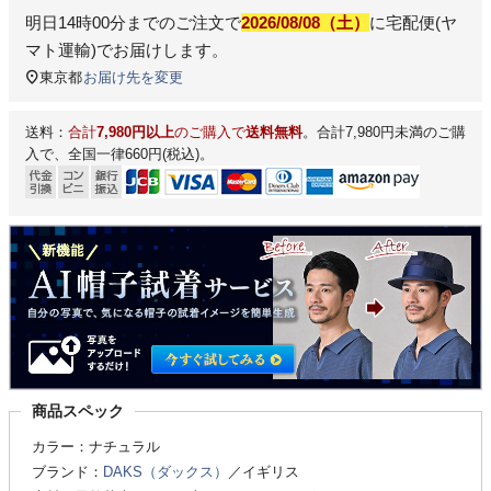
明日
14時00分
までのご注文で
2026/08/08（土）
に
宅配便(ヤ
マト運輸)
でお届けします。
東京都
お届け先を変更
送料：
合計
7,980円以上
のご購入で
送料無料
。合計7,980円未満のご購
入で、全国一律660円(税込)。
商品スペック
カラー：ナチュラル
ブランド：
DAKS（ダックス）
／イギリス