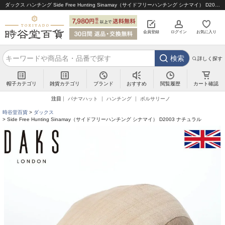
ダックス ハンチング Side Free Hunting Sinamay（サイドフリーハンチング シナマイ） D2003 ナチュラル｜帽子通販 時谷堂百貨【公式】
会員登録
ログイン
お気に入り
検索
詳しく探す
帽子カテゴリ
雑貨カテゴリ
ブランド
閲覧履歴
カート確認
おすすめ
注目
パナマハット
ハンチング
ボルサリーノ
時谷堂百貨
ダックス
Side Free Hunting Sinamay（サイドフリーハンチング シナマイ） D2003 ナチュラル