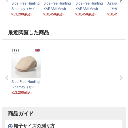
Side Free Hunting
SideFree Hunting
SideFree Hunting
Asakarami C
Sinamay（サイド
KARAMI Mesh
KARAMI Mesh
（アサカラミ
フリーハンチング
13,200
（サイドフリーハ
10,450
（サイドフリーハ
10,450
ップ） ブラ
10,450
¥
(税込)
¥
(税込)
¥
(税込)
¥
(税込)
シナマイ） D2003
ンチング カラミ
ンチング カラミ
ブラック
メッシュ） D1310
メッシュ） D1310
ブラック
ベージュ
最近閲覧した商品
Side Free Hunting
Sinamay（サイド
フリーハンチング
13,200
¥
(税込)
シナマイ） D2003
ナチュラル
商品ガイド
帽子サイズの測り方