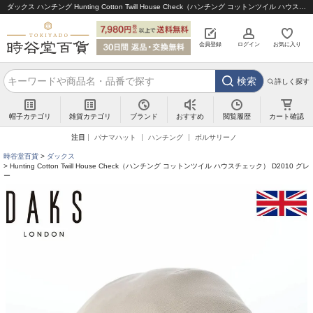
ダックス ハンチング Hunting Cotton Twill House Check（ハンチング コットンツイル ハウスチェック） D2010 グレー｜帽子通販 時谷堂百貨【公式】
会員登録
ログイン
お気に入り
検索
詳しく探す
帽子カテゴリ
雑貨カテゴリ
ブランド
閲覧履歴
カート確認
おすすめ
注目
パナマハット
ハンチング
ボルサリーノ
時谷堂百貨
ダックス
Hunting Cotton Twill House Check（ハンチング コットンツイル ハウスチェック） D2010 グレ
ー