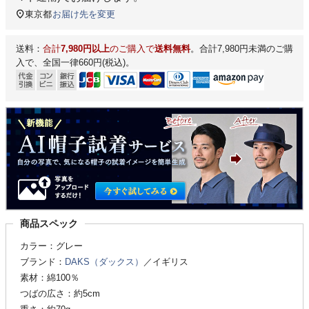
東京都
お届け先を変更
送料：
合計
7,980円以上
のご購入で
送料無料
。合計7,980円未満のご購
入で、全国一律660円(税込)。
商品スペック
カラー：グレー
ブランド：
DAKS（ダックス）
／イギリス
素材：綿100％
つばの広さ：約5cm