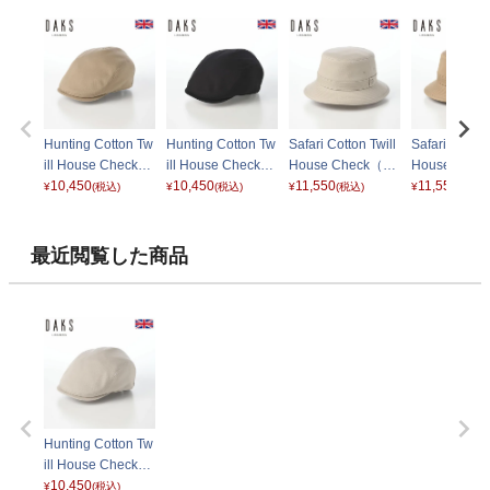
Hunting Cotton Tw
Hunting Cotton Tw
Safari Cotton Twill
Safari Cotton
ill House Check
ill House Check
House Check（サ
House Che
（ハンチング コッ
10,450
（ハンチング コッ
10,450
ファリ コットンツ
11,550
ファリ コッ
11,550
¥
(税込)
¥
(税込)
¥
(税込)
¥
(税込)
トンツイル ハウス
トンツイル ハウス
イル ハウスチェッ
イル ハウス
チェック） D2010
チェック） D2010
ク） D2009 グレ
ク） D2009
ベージュ
ブラック
ー
ジュ
最近閲覧した商品
Hunting Cotton Tw
ill House Check
（ハンチング コッ
10,450
¥
(税込)