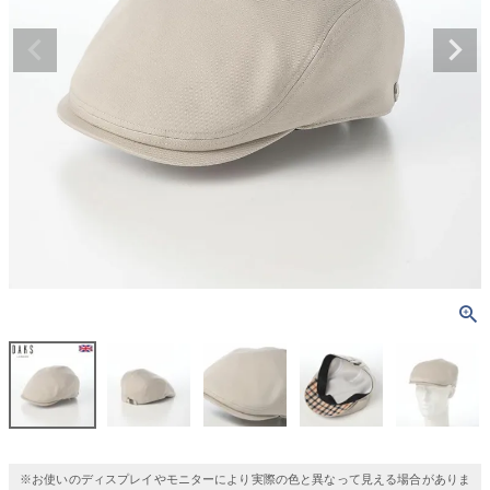
※お使いのディスプレイやモニターにより実際の色と異なって見える場合がありま