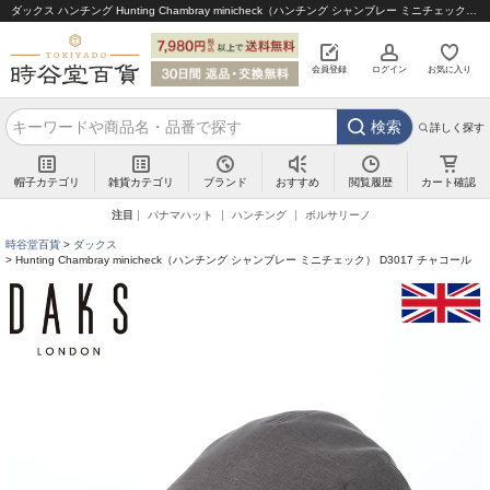
ダックス ハンチング Hunting Chambray minicheck（ハンチング シャンブレー ミニチェック） D3017 チャコール｜帽子通販 時谷堂百貨【公式】
会員登録
ログイン
お気に入り
検索
詳しく探す
帽子カテゴリ
雑貨カテゴリ
ブランド
閲覧履歴
カート確認
おすすめ
注目
パナマハット
ハンチング
ボルサリーノ
時谷堂百貨
ダックス
Hunting Chambray minicheck（ハンチング シャンブレー ミニチェック） D3017 チャコール