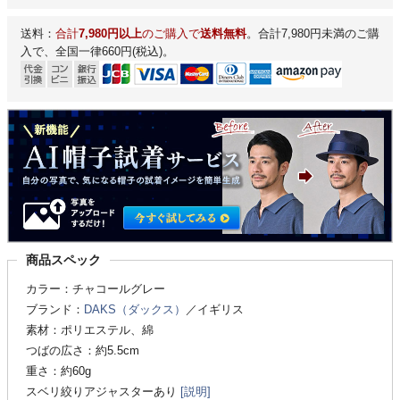
送料：
合計
7,980円以上
のご購入で
送料無料
。合計7,980円未満のご購
入で、全国一律660円(税込)。
商品スペック
カラー：チャコールグレー
ブランド：
DAKS（ダックス）
／イギリス
素材：ポリエステル、綿
つばの広さ：約5.5cm
重さ：約60g
スベリ絞りアジャスターあり
[説明]