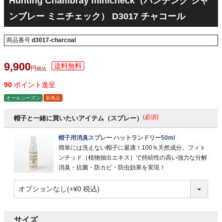
Hunting Chambray minicheck（ハンチング シャ
ンブレー ミニチェック） D3017 チャコール
商品番号
d3017-charcoal
9,900
税込
90
ポイント進呈
オールシーズン
新商品
(必須)
帽子と一緒に買いたいアイテム（スプレー）
帽子用消臭スプレー ハットランドリー50ml
簡単には洗えない帽子に最適！100％天然成分。フィト
ンチッド（植物抽出エキス）で持続性の高い強力な分解
消臭・抗菌・防カビ・防虫効果を実現！
サイズ