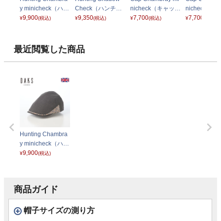
y minicheck（ハン
Check（ハンチン
nicheck（キャップ
nicheck（
チング シャンブレ
9,900
グ シャドーチェッ
9,350
シャンブレー ミニ
7,700
シャンブレー
7,700
¥
(税込)
¥
(税込)
¥
(税込)
¥
(税込)
ー ミニチェック）
ク） D3859 グレ
チェック） D3019
チェック） D
D3017 ネイビー
ー
チャコール
ネイビー
最近閲覧した商品
Hunting Chambra
y minicheck（ハン
チング シャンブレ
9,900
¥
(税込)
ー ミニチェック）
D3017 チャコール
商品ガイド
帽子サイズの測り方