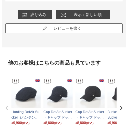
絞り込み
表示：新しい順
レビューを書く
他のお客様はこちらの商品も見ています
Hunting DotAir Su
Cap DotAir Sucker
Cap DotAir Sucker
Bucket Hat D
cker（ハンチング
（キャップ ドット
（キャップ ドット
Sucker（バ
ドットエアー サッ
9,900
エアー サッカー）
8,800
エアー サッカー）
8,800
ハット ドッ
9,900
¥
(税込)
¥
(税込)
¥
(税込)
¥
(税込)