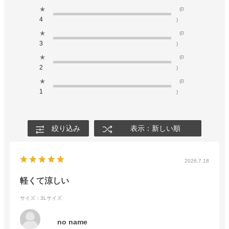
★
(0
4
)
★
(0
3
)
★
(0
2
)
★
(0
1
)
絞り込み
表示：新しい順
2026.7.18
軽くて涼しい
サイズ：3Lサイズ
no name