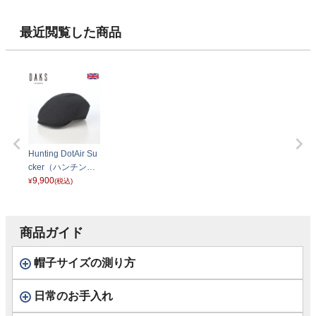
カー） D3021 ネ
D3012 ネイビー
D3012 ブラック
ー サッカー）
イビー
11 ブラック
最近閲覧した商品
Hunting DotAir Su
cker（ハンチング
ドットエアー サッ
9,900
¥
(税込)
カー） D3021 ブ
ラック
商品ガイド
帽子サイズの測り方
日常のお手入れ