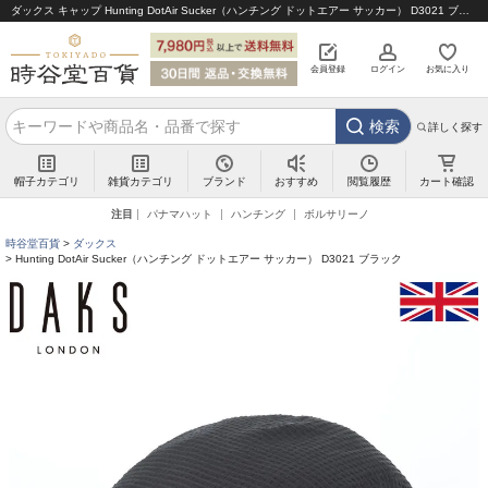
ダックス キャップ Hunting DotAir Sucker（ハンチング ドットエアー サッカー） D3021 ブラック｜帽子通販 時谷堂百貨【公式】
会員登録
ログイン
お気に入り
検索
詳しく探す
帽子カテゴリ
雑貨カテゴリ
ブランド
閲覧履歴
カート確認
おすすめ
注目
パナマハット
ハンチング
ボルサリーノ
時谷堂百貨
ダックス
Hunting DotAir Sucker（ハンチング ドットエアー サッカー） D3021 ブラック