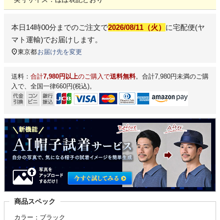
本日
14時00分
までのご注文で
2026/08/11（火）
に
宅配便(ヤ
マト運輸)
でお届けします。
東京都
お届け先を変更
送料：
合計
7,980円以上
のご購入で
送料無料
。合計7,980円未満のご購
入で、全国一律660円(税込)。
商品スペック
カラー：ブラック