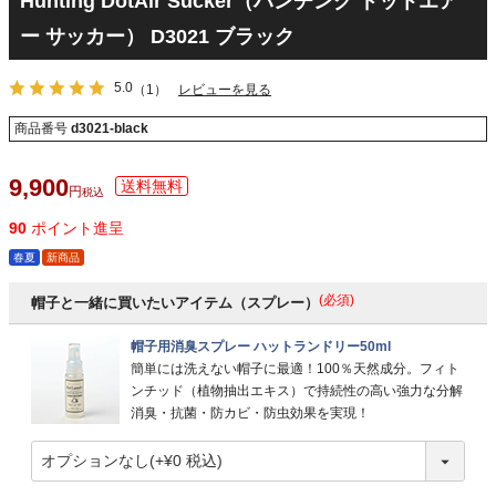
Hunting DotAir Sucker（ハンチング ドットエア
ー サッカー） D3021 ブラック
5.0
（1）
レビューを見る
商品番号
d3021-black
9,900
税込
90
ポイント進呈
春夏
新商品
(必須)
帽子と一緒に買いたいアイテム（スプレー）
帽子用消臭スプレー ハットランドリー50ml
簡単には洗えない帽子に最適！100％天然成分。フィト
ンチッド（植物抽出エキス）で持続性の高い強力な分解
消臭・抗菌・防カビ・防虫効果を実現！