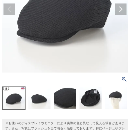
※お使いのディスプレイやモニターにより実際の色と異なって見える場合がありま
す。また、写真はフラッシュを当て明るく撮影しております。特にベージュやグレ