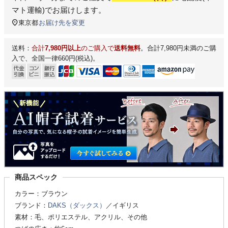
マト運輸)
でお届けします。
東京都
お届け先を変更
送料：
合計
7,980円以上
のご購入で
送料無料
。合計7,980円未満のご購
入で、全国一律660円(税込)。
商品スペック
カラー：ブラウン
ブランド：
DAKS（ダックス）
／イギリス
素材：毛、ポリエステル、アクリル、その他