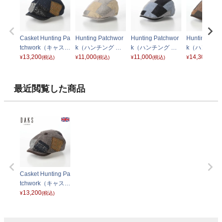
Casket Hunting Pa
Hunting Patchwor
Hunting Patchwor
Hunting Pat
tchwork（キャスケ
k（ハンチング パ
k（ハンチング パ
k（ハンチン
ットハンチング パ
13,200
ッチワーク） D17
11,000
ッチワーク） D17
11,000
ッチワーク） 
14,300
¥
(税込)
¥
(税込)
¥
(税込)
¥
(税込)
ッチワーク） D39
56 ベージュ
56 ブルーグレー
20 ブラウン
11 ネイビー
最近閲覧した商品
Casket Hunting Pa
tchwork（キャスケ
ットハンチング パ
13,200
¥
(税込)
ッチワーク） D39
11 ブラウン