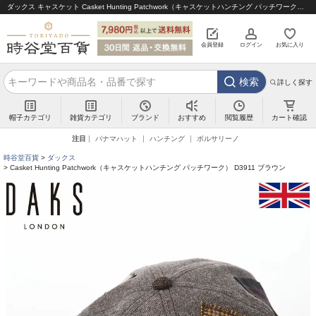
ダックス キャスケット Casket Hunting Patchwork（キャスケットハンチング パッチワーク） D3911 ブラウン｜帽子通販 時谷堂百貨【公式】
会員登録
ログイン
お気に入り
検索
詳しく探す
帽子カテゴリ
雑貨カテゴリ
ブランド
閲覧履歴
カート確認
おすすめ
注目
パナマハット
ハンチング
ボルサリーノ
時谷堂百貨
ダックス
Casket Hunting Patchwork（キャスケットハンチング パッチワーク） D3911 ブラウン