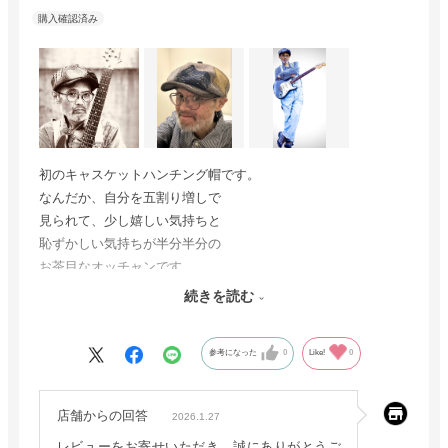
初のキャスケットハンチング帽です。
なんだか、自分を五割り増しで
見られて、少し嬉しい気持ちと
恥ずかしい気持ちが半分半分の
お茶目なオッチャンです。
今度は春夏ものまたはオールシーズン対応の
続きを読む
キャスケットを狙っております。
参考になった
0
Like!
0
店舗からの回答
2026.1.27
レビューをお寄せいただき、誠にありがとうご