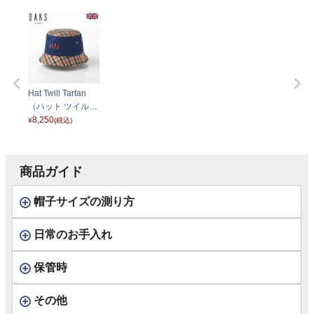
Hat Twill Tartan
（ハット ツイルタ
ータン） D1712
8,250
¥
(税込)
ネイビー
商品ガイド
帽子サイズの測り方
日常のお手入れ
保管時
その他