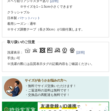
スベリ絞りアジャスターあり
[説明]
※サイズを1～1.5cm小さくできます
クラッシャブル
日本製
バケットハット
着用シーズン：通年
※サイズ調整テープ（長さ30cm）が1個付属します。
取り扱いのご注意
洗濯表示：
[説明]
手洗い可
※洗濯の際には品質表示タグの記載内容をご確認ください。
サイズが合うかお悩みの方へ
・無料でサイズ交換いただけます！
・ご返送時の送料は無料です！
・交換品の再配達も無料です！