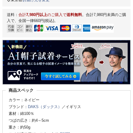
送料：
合計
7,980円以上
のご購入で
送料無料
。合計7,980円未満のご購
入で、全国一律660円(税込)。
商品スペック
カラー：ネイビー
ブランド：
DAKS（ダックス）
／イギリス
素材：綿100％
つばの広さ：約4～5cm
重さ：約50g