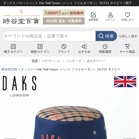
ダックス バケットハット Hat Twill Tartan（ハット ツイルタータン） D1712 ネイビー｜帽子通販 時谷堂百貨【公式】
会員登録
ログイン
お気に入り
検索
詳しく探す
帽子カテゴリ
雑貨カテゴリ
ブランド
閲覧履歴
カート確認
おすすめ
注目
パナマハット
ハンチング
ボルサリーノ
時谷堂百貨
ダックス
Hat Twill Tartan（ハット ツイルタータン） D1712 ネイビー