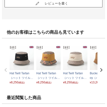
レビューを書く
他のお客様はこちらの商品も見ています
Hat Twill Tartan
Hat Twill Tartan
Hat Twill Tartan
Bucket Hat C
（ハット ツイルタ
（ハット ツイルタ
（ハット ツイルタ
oy（バケッ
ータン） D1712
8,250
ータン） D1712
8,250
ータン） D1712
8,250
ト コーデュ
13,200
¥
(税込)
¥
(税込)
¥
(税込)
¥
(税込)
ブラック
マスタード
アイボリー
D3886 キャ
最近閲覧した商品