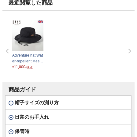
ュ） D1716 グリ
ュ） D1716 オレ
ュ） D1716 ネイ
ブラック
最近閲覧した商品
ーン
ンジ
ビー
Adventure hat Wat
er-repellent Mesh
（アドベンチャー
11,000
¥
(税込)
ハット ウォーター
レペレントメッシ
ュ） D1716 ブラ
商品ガイド
ック
帽子サイズの測り方
日常のお手入れ
保管時