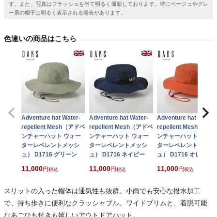
す。また、写真はフラッシュを当て明るく撮影しております。特にベージュやグレ
ー系の帽子は明るく表示される場合があります。
色違いの商品はこちら
Adventure hat Water-
Adventure hat Water-
Adventure hat Water-
repellent Mesh（アドベ
repellent Mesh（アドベ
repellent Mesh（ア
ンチャーハット ウォー
ンチャーハット ウォー
ンチャーハット ウォー
ターレペレントメッシ
ターレペレントメッシ
ターレペレントメッシ
ュ） D1716 グリーン
ュ） D1716 ネイビー
ュ） D1716 オレンジ
11,000
11,000
11,000
税込
税込
税込
スリットの入った帽体は通気性も抜群。小雨でも安心な撥水加工
で、持ち歩きに便利なクラッシャブル。ワイドブリムと、着脱可能
なあごひも付きも嬉しいアウトドアハット。