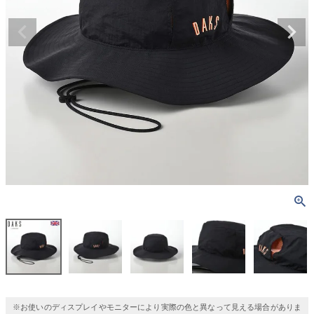
※お使いのディスプレイやモニターにより実際の色と異なって見える場合がありま