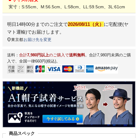
実寸：S:55cm、M:56.5cm、L:58cm、LL:59.5cm、3L:61cm
明日
14時00分
までのご注文で
2026/08/11（火）
に
宅配便(ヤ
マト運輸)
でお届けします。
東京都
お届け先を変更
送料：
合計
7,980円以上
のご購入で
送料無料
。合計7,980円未満のご購
入で、全国一律660円(税込)。
商品スペック