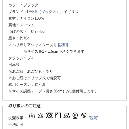
カラー：ブラック
ブランド：
DAKS（ダックス）
／イギリス
素材：ナイロン100％
裏地：メッシュ
つばの広さ：約7～8cm
重さ：約70g
スベリ絞りアジャスターあり
[説明]
※サイズを1～1.5cm小さくできます
クラッシャブル
日本製
※あご紐（あごひも）あり
※あご紐はクリップ式で着脱可
着用シーズン：春～夏
※サイズ調整テープ（長さ30cm）が1個付属します。
取り扱いのご注意
洗濯表示：
[説明]
手洗い可