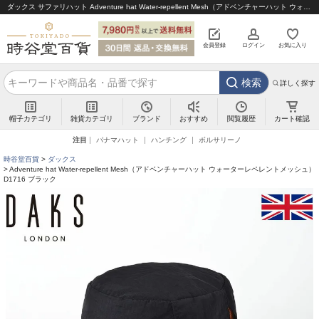
ダックス サファリハット Adventure hat Water-repellent Mesh（アドベンチャーハット ウォーターレペレントメッシュ） D1716 ブラック｜帽子通販 時谷堂百貨【公式】
会員登録
ログイン
お気に入り
検索
詳しく探す
帽子カテゴリ
雑貨カテゴリ
ブランド
閲覧履歴
カート確認
おすすめ
注目
パナマハット
ハンチング
ボルサリーノ
時谷堂百貨
ダックス
Adventure hat Water-repellent Mesh（アドベンチャーハット ウォーターレペレントメッシュ）
D1716 ブラック