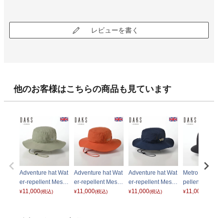
レビューを書く
他のお客様はこちらの商品も見ています
Adventure hat Wat
Adventure hat Wat
Adventure hat Wat
Metro hat Wa
er-repellent Mesh
er-repellent Mesh
er-repellent Mesh
pellent Me
（アドベンチャー
11,000
（アドベンチャー
11,000
（アドベンチャー
11,000
トロハット 
11,000
¥
(税込)
¥
(税込)
¥
(税込)
¥
(税込)
ハット ウォーター
ハット ウォーター
ハット ウォーター
ターレペレン
レペレントメッシ
レペレントメッシ
レペレントメッシ
ッシュ） D17