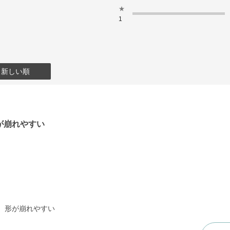
★
1
：新しい順
が崩れやすい
、形が崩れやすい