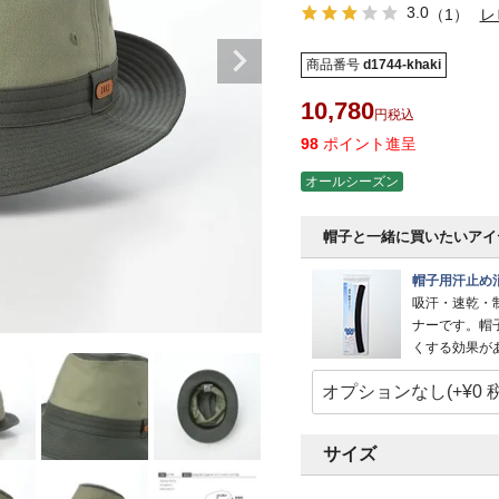
3.0
（1）
レ
商品番号
d1744-khaki
10,780
税込
98
ポイント進呈
オールシーズン
帽子と一緒に買いたいアイ
帽子用汗止め
吸汗・速乾・
ナーです。帽
くする効果が
サイズ