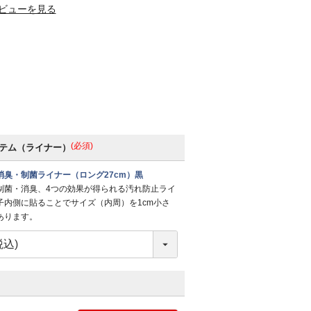
ビューを見る
(必須)
テム（ライナー）
消臭・制菌ライナー（ロング27cm）黒
制菌・消臭、4つの効果が得られる汚れ防止ライ
子内側に貼ることでサイズ（内周）を1cm小さ
あります。