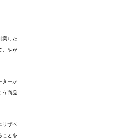
創業した
て、やが
ーターか
よう商品
エリザベ
ることを