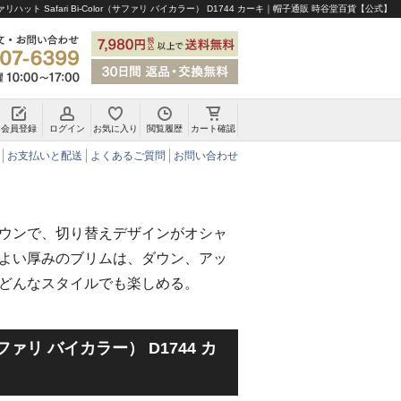
リハット Safari Bi-Color（サファリ バイカラー） D1744 カーキ｜帽子通販 時谷堂百貨【公式】
会員登録
ログイン
お気に入り
閲覧履歴
カート確認
チロリアンハット・アルペンハット
お支払いと配送
よくあるご質問
お問い合わせ
ウンで、切り替えデザインがオシャ
よい厚みのブリムは、ダウン、アッ
どんなスタイルでも楽しめる。
r（サファリ バイカラー） D1744 カ