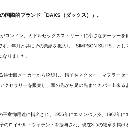
祥の国際的ブランド「DAKS（ダックス）」。
ン氏がロンドン、ミドルセックスストリートに小さなテーラーを
す。年月と共にその業績を拡大し「SIMPSON SUITS」とし
になりました。
なる紳士服メーカーから脱却し、帽子やネクタイ、マフラーセ
アクセサリーを販売し、頭の先から足の先までカバー出来る
の王室御用達に指名され、1956年にエジンバラ公、1962年に
太子のロイヤル・ウォラントを授与され、現在3つの紋章を掲げ