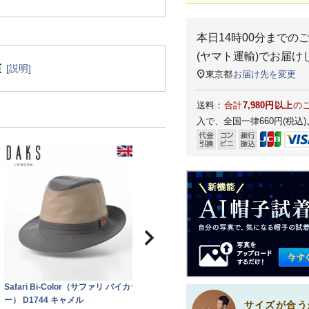
本日
14時00分
までの
(ヤマト運輸)
でお届け
[説明]
東京都
お届け先を変更
送料：
合計
7,980円以上
の
入で、全国一律660円(税込)
Safari Bi-Color（サファリ バイカラ
ー） D1744 キャメル
サイズが合う