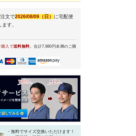
ご注文で
2026/08/09（日）
に
宅配便
します。
ご購入で
送料無料
。合計7,980円未満のご購
。
・無料でサイズ交換いただけます！
か