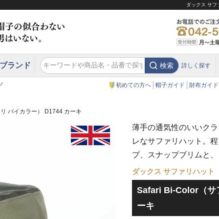
ダックス サファ
ブランド
検索
詳しく探す
エクアドル
スウェーデン
ウエスタンハット・テンガロンハット
エクアドル
クリスティーズ ロンドン
ノ
初めての方へ
帽子ガイド
財布ガイド
（サファリ バイカラー） D1744 カーキ
薄手の通気性のいいクラ
レなサファリハット。程
プ、スナップブリムと、
ダックス サファリハット
Safari Bi-Colo
ーキ