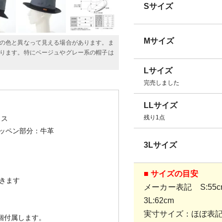
Sサイズ
Mサイズ
の色と異なって見える場合があります。ま
ります。特にベージュやグレー系の帽子は
Lサイズ
完売しました
LLサイズ
残り1点
リス
ワッペン部分：牛革
3Lサイズ
■ サイズの目安
きます
メーカー表記 S:55cm、
3L:62cm
実寸サイズ：ほぼ表
1個付属します。