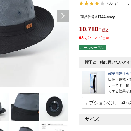
4.0
（1）
レ
商品番号
d1744-navy
10,780
税込
98
ポイント進呈
オールシーズン
帽子と一緒に買いたいアイ
帽子用汗止め
吸汗・速乾・
ナーです。帽
くする効果が
サイズ