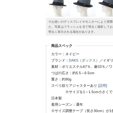
※お使いのディスプレイやモニターにより実際
た、写真はフラッシュを当て明るく撮影してお
明るく表示される場合があります。
商品スペック
カラー：ネイビー
ブランド：
DAKS（ダックス）
／イギ
素材：ポリエステル67％、麻33％／
つばの広さ：約5.5～6.5cm
重さ：約90g
スベリ絞りアジャスターあり
[説明]
※サイズを1～1.5cm小さくで
日本製
着用シーズン：通年
※サイズ調整テープ（長さ30cm）が