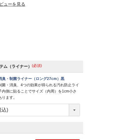
ビューを見る
(必須)
テム（ライナー）
消臭・制菌ライナー（ロング27cm）黒
制菌・消臭、4つの効果が得られる汚れ防止ライ
子内側に貼ることでサイズ（内周）を1cm小さ
あります。