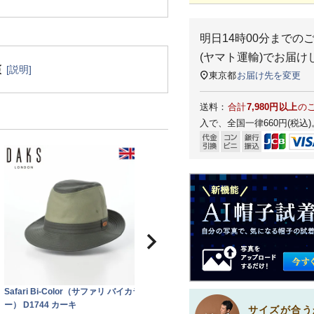
明日
14時00分
までの
(ヤマト運輸)
でお届け
[説明]
東京都
お届け先を変更
送料：
合計
7,980円以上
の
入で、全国一律660円(税込)
Safari Bi-Color（サファリ バイカラ
ー） D1744 カーキ
サイズが合う