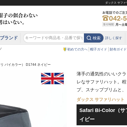
ダックス サファリ
ブランド
検索
詳しく探す
エクアドル
スウェーデン
ウエスタンハット・テンガロンハット
エクアドル
クリスティーズ ロンドン
ノ
初めての方へ
帽子ガイド
財布ガイド
（サファリ バイカラー） D1744 ネイビー
薄手の通気性のいいクラ
レなサファリハット。程
プ、スナップブリムと、
ダックス サファリハット
Safari Bi-Colo
イビー