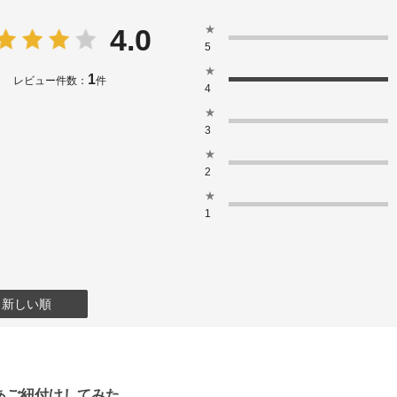
★
4.0
5
★
1
レビュー件数：
件
4
★
3
★
2
★
1
：新しい順
あご紐付けしてみた