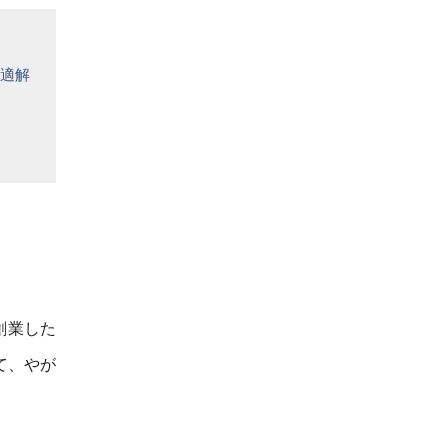
適解
創業した
て、やが