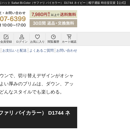
ハット Safari Bi-Color（サファリ バイカラー） D1744 ネイビー｜帽子通販 時谷堂百貨【公式】
会員登録
ログイン
お気に入り
閲覧履歴
カート確認
チロリアンハット・アルペンハット
お支払いと配送
よくあるご質問
お問い合わせ
ウンで、切り替えデザインがオシャ
よい厚みのブリムは、ダウン、アッ
どんなスタイルでも楽しめる。
r（サファリ バイカラー） D1744 ネ