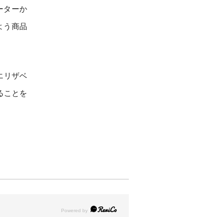
ーターか
よう商品
エリザベ
ることを