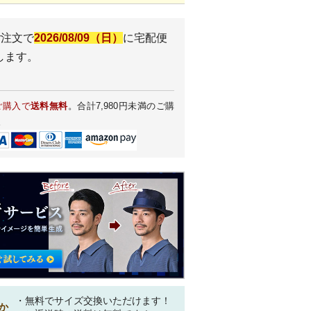
ご注文で
2026/08/09（日）
に
宅配便
します。
ご購入で
送料無料
。合計7,980円未満のご購
。
・無料でサイズ交換いただけます！
か