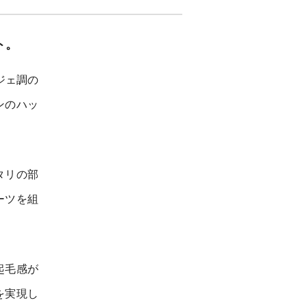
ト。
ジェ調の
ンのハッ
タリの部
ーツを組
起毛感が
を実現し