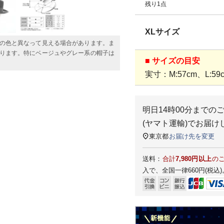
残り1点
XLサイズ
の色と異なって見える場合があります。ま
ります。特にベージュやグレー系の帽子は
■ サイズの目安
実寸：M:57cm、L:59c
明日
14時00分
までの
(ヤマト運輸)
でお届け
東京都
お届け先を変更
送料：
合計
7,980円以上
の
入で、全国一律660円(税込)