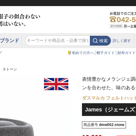
ブランド
検索
詳しく探す
エクアドル
スウェーデン
ウエスタンハット・テンガロンハット
エクアドル
クリスティーズ ロンドン
ノ
初めての方へ
帽子ガイド
財布ガイド
） ストーン
表情豊かなメランジェ調
ンを合わせた、味のある
ダスマルカ フェルトハッ
James（ジェームズ
商品番号
dmw002-stone