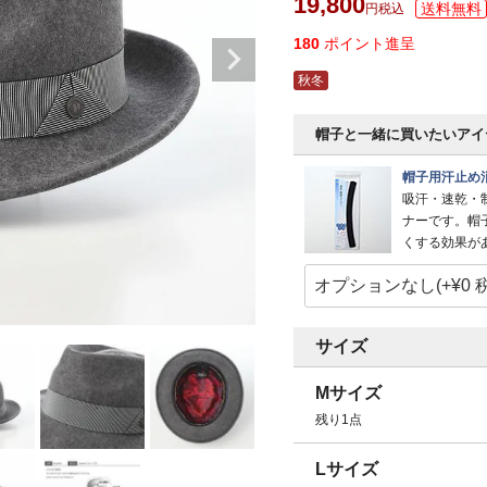
19,800
税込
180
ポイント進呈
秋冬
帽子と一緒に買いたいアイ
帽子用汗止め
吸汗・速乾・
ナーです。帽
くする効果が
サイズ
Mサイズ
残り1点
Lサイズ