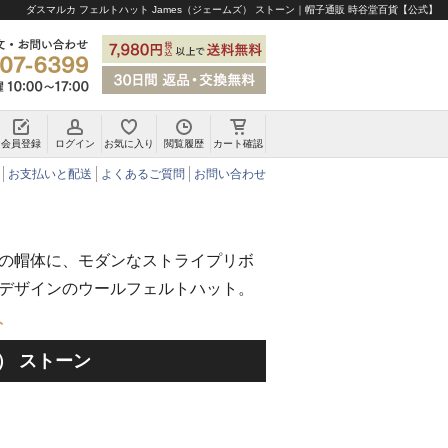
ダスマルカ フェルトハット James（ジェームズ） ストーン｜帽子通販 時谷堂百貨【公式】
会員登録
ログイン
お気に入り
閲覧履歴
カート確認
チロリアンハット・アルペンハット
お支払いと配送
よくあるご質問
お問い合わせ
の帽体に、モダンなストライプリボ
デザインのウールフェルトハット。
ト
） ストーン