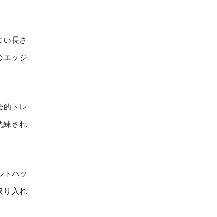
よい長さ
のエッジ
会的トレ
洗練され
ルトハッ
取り入れ