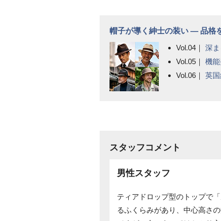
帽子が導く紳士の装い ― 品
Vol.04｜
深ま
Vol.05｜
機能
Vol.06｜
英国
スタッフコメント
男性スタッフ
ティアドロップ型のトップで「
るふくらみがあり、中心高さの