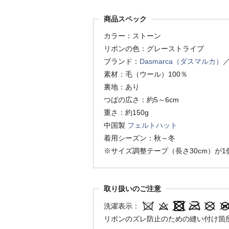
商品スペック
カラー：ストーン
リボンの色：グレーストライプ
ブランド：
Dasmarca（ダスマルカ）
素材：毛（ウール）100％
裏地：あり
つばの広さ：約5～6cm
重さ：約150g
中国製
フェルトハット
着用シーズン：秋～冬
※サイズ調整テープ（長さ30cm）が
取り扱いのご注意
洗濯表示：
リボンのズレ防止のための縫い付け箇