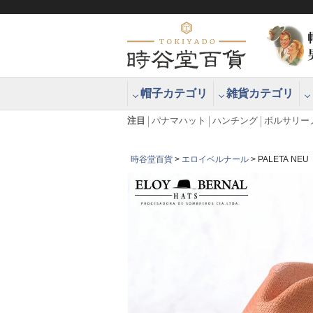
帽子カテゴリ
雑貨カテゴリ
ブラッシュアップハッター ブラー
エクアドル
注目
パナマハット
ハンチング
ボルサリー
時谷堂百貨
エロイベルナール
PALETA N