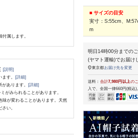
■ サイズの目安
実寸：S:55cm、M:57c
m
1個付属します。
明日
14時00分
までの
(ヤマト運輸)
でお届け
東京都
お届け先を変更
[説明]
います。
[詳細]
送料：
合計
7,980円以上
の
所があります。
[詳細]
入で、全国一律660円(税込)
シミがみられることがあります。
色味が変わることがあります。天然
ださい。