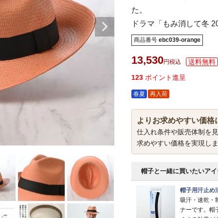
た。
ドラマ「もみ消して冬 2
商品番号
ebc039-orange
13,530
税込
123
ポイント進呈
春夏
再入荷
よりお求めやすい価格
仕入れ条件や販売体制を
求めやすい価格を実現し
帽子と一緒に買いたいアイ
帽子用汗止め
吸汗・速乾・
ナーです。帽