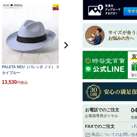
サイズが合う
お悩みの方へ
PALETA NEU（パレッタ ノイ） ス
PALETA NEU（パレッタ ノイ） サ
P
カイブルー
クラ
13,530
13,530
1
税込
税込
0
お電話でのご注文
お客様専用ダイヤル
営業
FAXでのご注文
商品についてのお問い合