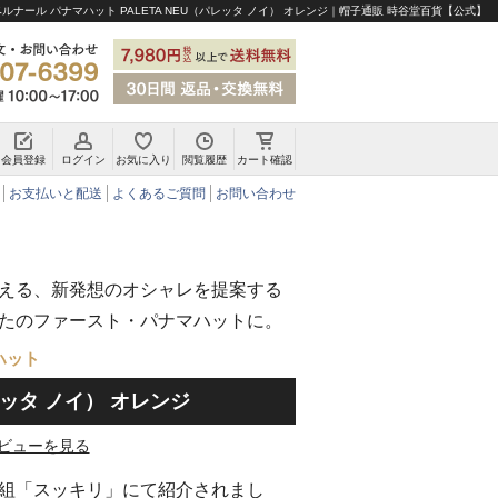
ルナール パナマハット PALETA NEU（パレッタ ノイ） オレンジ｜帽子通販 時谷堂百貨【公式】
会員登録
ログイン
お気に入り
閲覧履歴
カート確認
チロリアンハット・アルペンハット
お支払いと配送
よくあるご質問
お問い合わせ
える、新発想のオシャレを提案する
たのファースト・パナマハットに。
ハット
パレッタ ノイ） オレンジ
ビューを見る
組「スッキリ」にて紹介されまし