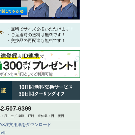
・無料でサイズ交換いただけます！
か
・ご返送時の送料は無料です！
・交換品の再配達も無料です！
ALETA NEU（パレッタ ノイ） ブ
PALETA NEU（パレッタ ノイ） ラ
ルー
イラック
3,530
13,530
税込
税込
42-507-6399
：月～土／10時～17時 ※休業：日・祝日
FAX注文用紙をダウンロード
わせ