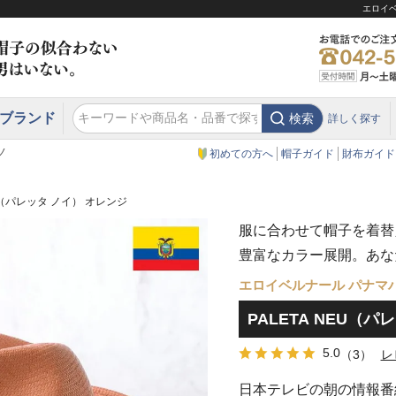
エロイベ
ブランド
検索
詳しく探す
エクアドル
スウェーデン
ウエスタンハット・テンガロンハット
エクアドル
クリスティーズ ロンドン
ノ
初めての方へ
帽子ガイド
財布ガイド
EU（パレッタ ノイ） オレンジ
服に合わせて帽子を着替
豊富なカラー展開。あな
エロイベルナール パナマ
PALETA NEU（
5.0
（3）
レ
日本テレビの朝の情報番