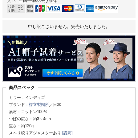
入で、全国一律660円(税込)。
申し訳ございません。完売いたしました。
商品スペック
カラー：インディゴ
ブランド：
襟立製帽所
／日本
素材：コットン100％
つばの広さ：約3～4cm
重さ：約120g
スベリ絞りアジャスターあり
[説明]