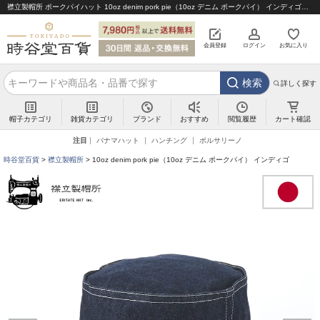
襟立製帽所 ポークパイハット 10oz denim pork pie（10oz デニム ポークパイ） インディゴ｜帽子通販 時谷堂百貨【公式】
会員登録
ログイン
お気に入り
検索
詳しく探す
帽子カテゴリ
雑貨カテゴリ
ブランド
閲覧履歴
カート確認
おすすめ
注目
パナマハット
ハンチング
ボルサリーノ
時谷堂百貨
襟立製帽所
10oz denim pork pie（10oz デニム ポークパイ） インディゴ