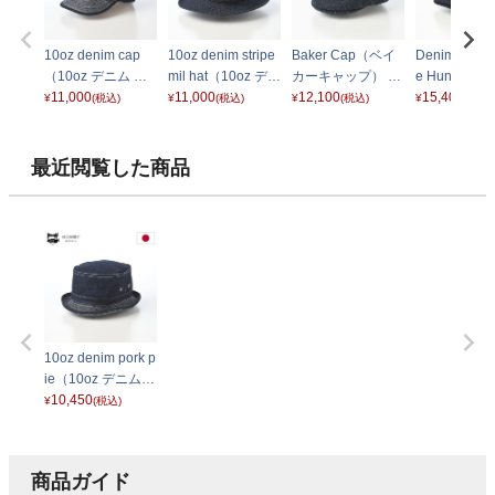
10oz denim cap
10oz denim stripe
Baker Cap（ベイ
Denim Herri
（10oz デニム キ
mil hat（10oz デニ
カーキャップ） 62
e Hunting
ャップ） インディ
11,000
ム ストライプ ミリ
11,000
9105 デニム
12,100
ヘリンボン 
15,400
¥
(税込)
¥
(税込)
¥
(税込)
¥
(税込)
ゴ
タリーハット） ネ
ング）850 
イビー
ィゴ
最近閲覧した商品
10oz denim pork p
ie（10oz デニム
ポークパイ） イン
10,450
¥
(税込)
ディゴ
商品ガイド