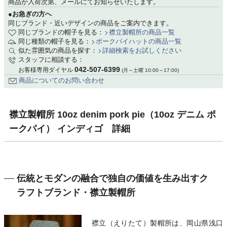
商品が入荷次第、メールにてお知らせいたします。
●お急ぎの方へ
同じブランド・近いデザインの商品をご案内できます。
同じブランドの帽子を見る：
襟立製帽所の商品一覧
同じ種類の帽子を見る：
ポークパイハットの商品一覧
似た雰囲気の商品を探す：
詳細検索をお試しください
スタッフに相談する：
042-507-6399
お客様専用ダイヤル
(月～土曜 10:00～17:00)
商品についてのお問い合わせ
襟立製帽所 10oz denim pork pie（10oz デニム ポ
ークパイ） インディゴ 詳細
伝統とモダンの融合で独自の価値を生み出すク
ラフトブランド・襟立製帽所
襟立（えりたて）製帽所は、岡山県浅口