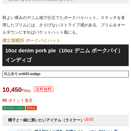
程よい厚みのデニム地で仕立てたポークパイハット。ステッチを多
用したブリムには、さりげないストライプ感がある。ブリムをオー
ルダウンにすればバケットハット風にも。
襟立製帽所 ポークパイハット
10oz denim pork pie（10oz デニム ポークパイ）
インディゴ
商品番号
eri005-indigo
10,450
税込
95
ポイント進呈
オールシーズン
新商品
(必須)
帽子と一緒に買いたいアイテム（ライナー）