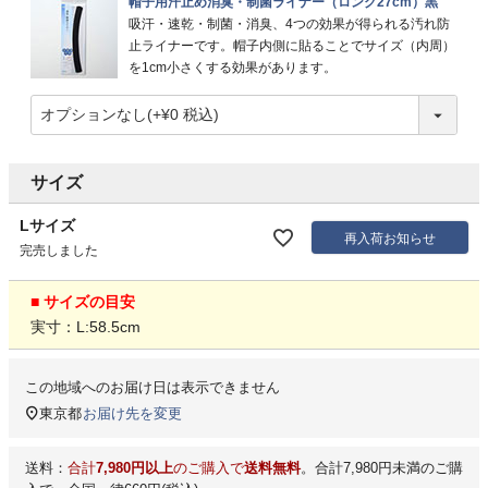
帽子用汗止め消臭・制菌ライナー（ロング27cm）黒
吸汗・速乾・制菌・消臭、4つの効果が得られる汚れ防
止ライナーです。帽子内側に貼ることでサイズ（内周）
を1cm小さくする効果があります。
サイズ
Lサイズ
再入荷お知らせ
完売しました
■ サイズの目安
実寸：L:58.5cm
この地域へのお届け日は表示できません
東京都
お届け先を変更
送料：
合計
7,980円以上
のご購入で
送料無料
。合計7,980円未満のご購