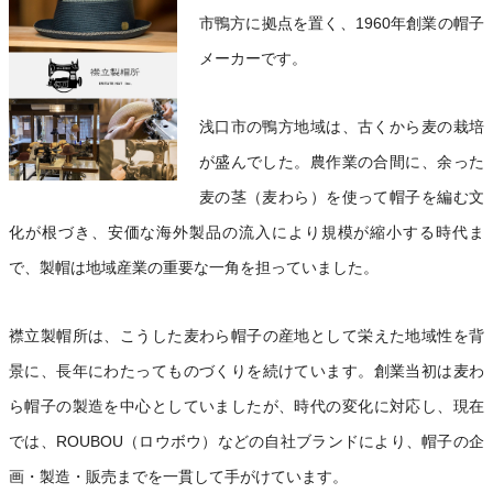
市鴨方に拠点を置く、1960年創業の帽子
メーカーです。
浅口市の鴨方地域は、古くから麦の栽培
が盛んでした。農作業の合間に、余った
麦の茎（麦わら）を使って帽子を編む文
化が根づき、安価な海外製品の流入により規模が縮小する時代ま
で、製帽は地域産業の重要な一角を担っていました。
襟立製帽所は、こうした麦わら帽子の産地として栄えた地域性を背
景に、長年にわたってものづくりを続けています。創業当初は麦わ
ら帽子の製造を中心としていましたが、時代の変化に対応し、現在
では、ROUBOU（ロウボウ）などの自社ブランドにより、帽子の企
画・製造・販売までを一貫して手がけています。