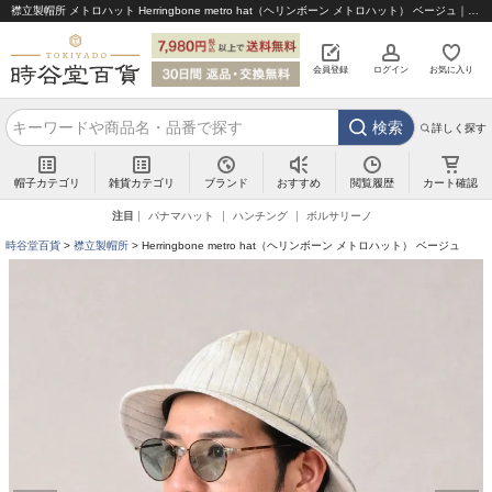
襟立製帽所 メトロハット Herringbone metro hat（ヘリンボーン メトロハット） ベージュ｜帽子通販 時谷堂百貨【公式】
会員登録
ログイン
お気に入り
検索
詳しく探す
帽子カテゴリ
雑貨カテゴリ
ブランド
閲覧履歴
カート確認
おすすめ
注目
パナマハット
ハンチング
ボルサリーノ
時谷堂百貨
襟立製帽所
Herringbone metro hat（ヘリンボーン メトロハット） ベージュ