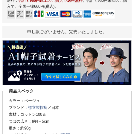
送料：
合計
7,980円以上
のご購入で
送料無料
。合計7,980円未満のご購
入で、全国一律660円(税込)。
申し訳ございません。完売いたしました。
商品スペック
カラー：ベージュ
ブランド：
襟立製帽所
／日本
素材：コットン100％
つばの広さ：約4～5cm
重さ：約90g