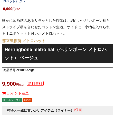
ロハット） グレー
9,900
税込
微かに凹凸感のあるサラッとした帽体は、細かいヘリンボーン柄と
ストライプ柄を合わせたコットン生地。サイドに、小物を入れられ
るミニポケットも付いたメトロハット。
襟立製帽所 メトロハット
Herringbone metro hat（ヘリンボーン メトロハ
ット） ベージュ
商品番号
eri009-beige
9,900
税込
90
ポイント進呈
オールシーズン
新商品
(必須)
帽子と一緒に買いたいアイテム（ライナー）