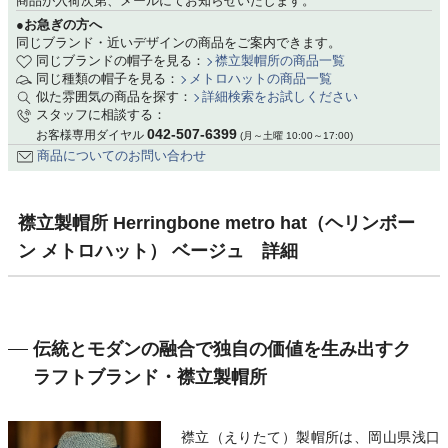
商品が入荷次第、メールにてお知らせいたします。
●お急ぎの方へ
同じブランド・近いデザインの商品をご案内できます。
同じブランドの帽子を見る：
襟立製帽所の商品一覧
同じ種類の帽子を見る：
メトロハットの商品一覧
似た雰囲気の商品を探す：
詳細検索をお試しください
スタッフに相談する：
042-507-6399
お客様専用ダイヤル
(月～土曜 10:00～17:00)
商品についてのお問い合わせ
襟立製帽所 Herringbone metro hat（ヘリンボー
ン メトロハット） ベージュ 詳細
伝統とモダンの融合で独自の価値を生み出すク
ラフトブランド・襟立製帽所
襟立（えりたて）製帽所は、岡山県浅口