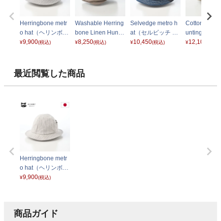
Herringbone metr
Washable Herring
Selvedge metro h
Cotton SideF
o hat（ヘリンボー
bone Linen Huntin
at（セルビッチ メ
unting（コ
ン メトロハット）
9,900
g（ウォッシャブ
8,250
トロハット） イン
10,450
サイドフリー
12,100
¥
(税込)
¥
(税込)
¥
(税込)
¥
(税込)
グレー
ルへリンボンリネ
ディゴ
チング） ベ
ンハンチング）83
9 ベージュ
最近閲覧した商品
Herringbone metr
o hat（ヘリンボー
ン メトロハット）
9,900
¥
(税込)
ベージュ
商品ガイド