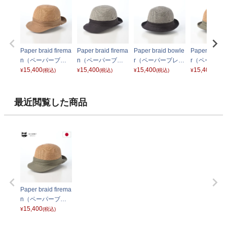
Paper braid firema
Paper braid firema
Paper braid bowle
Paper braid 
n（ペーパーブレ
n（ペーパーブレ
r（ペーパーブレー
r（ペーパー
ード ファイヤーマ
15,400
ード ファイヤーマ
15,400
ド ボーラー） ブラ
15,400
ド ボーラー）
15,400
¥
(税込)
¥
(税込)
¥
(税込)
¥
(税込)
ン） ベージュ
ン） ブラック
ック
キ
最近閲覧した商品
Paper braid firema
n（ペーパーブレ
ード ファイヤーマ
15,400
¥
(税込)
ン） カーキ