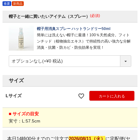
春夏
新商品
(必須)
帽子と一緒に買いたいアイテム（スプレー）
帽子用消臭スプレー ハットランドリー50ml
簡単には洗えない帽子に最適！100％天然成分。フィト
ンチッド（植物抽出エキス）で持続性の高い強力な分解
消臭・抗菌・防カビ・防虫効果を実現！
サイズ
Lサイズ
カートに入れる
■ サイズの目安
実寸：L:57.5cm
本日
14時00分
までのご注文で
2026/08/11（火）
に
宅配便(ヤ