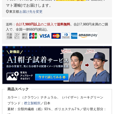
マト運輸)
でお届けします。
東京都
お届け先を変更
送料：
合計
7,980円以上
のご購入で
送料無料
。合計7,980円未満のご購
入で、全国一律660円(税込)。
商品スペック
カラー：（クラウン）ナチュラル、（バイザー）カーキグリーン
ブランド：
襟立製帽所
／日本
素材：分類外繊維（紙）93％、ポリエステル7％／切り替え部分：