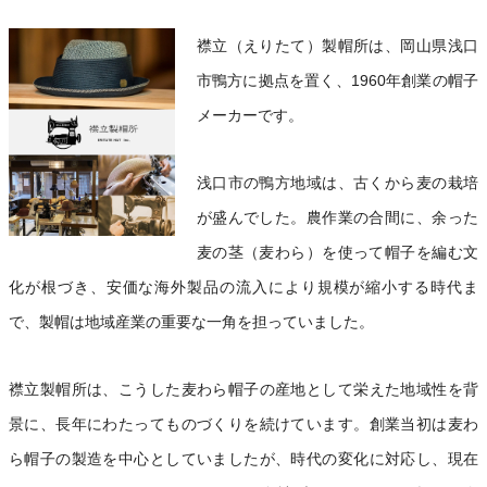
襟立（えりたて）製帽所は、岡山県浅口
市鴨方に拠点を置く、1960年創業の帽子
メーカーです。
浅口市の鴨方地域は、古くから麦の栽培
が盛んでした。農作業の合間に、余った
麦の茎（麦わら）を使って帽子を編む文
化が根づき、安価な海外製品の流入により規模が縮小する時代ま
で、製帽は地域産業の重要な一角を担っていました。
襟立製帽所は、こうした麦わら帽子の産地として栄えた地域性を背
景に、長年にわたってものづくりを続けています。創業当初は麦わ
ら帽子の製造を中心としていましたが、時代の変化に対応し、現在