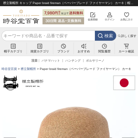
襟立製帽所 キャップ Paper braid fireman（ペーパーブレード ファイヤーマン） カーキ｜帽子通販 時谷堂百貨【公式】
会員登録
ログイン
お気に入り
検索
詳しく探す
帽子カテゴリ
雑貨カテゴリ
ブランド
閲覧履歴
カート確認
おすすめ
注目
パナマハット
ハンチング
ボルサリーノ
時谷堂百貨
襟立製帽所
Paper braid fireman（ペーパーブレード ファイヤーマン） カーキ