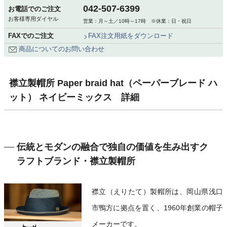
042-507-6399
お電話でのご注文
お客様専用ダイヤル
営業：月～土／10時～17時 ※休業：日・祝日
FAXでのご注文
FAX注文用紙をダウンロード
商品についてのお問い合わせ
襟立製帽所 Paper braid hat（ペーパーブレード ハ
ット） ネイビーミックス 詳細
伝統とモダンの融合で独自の価値を生み出すク
ラフトブランド・襟立製帽所
襟立（えりたて）製帽所は、岡山県浅口
市鴨方に拠点を置く、1960年創業の帽子
メーカーです。