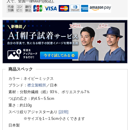
入で、全国一律660円(税込)。
商品スペック
カラー：ネイビーミックス
ブランド：
襟立製帽所
／日本
素材：分類外繊維（紙）93％、ポリエステル7％
つばの広さ：約4.5～5.5cm
重さ：約110g
スベリ絞りアジャスターあり
[説明]
※サイズを1～1.5cm小さくできます
日本製