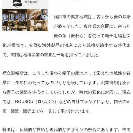
浅口市の鴨方地域は、古くから麦の栽培
が盛んでした。農作業の合間に、余った
麦の茎（麦わら）を使って帽子を編む文
化が根づき、安価な海外製品の流入により規模が縮小する時代ま
で、製帽は地域産業の重要な一角を担っていました。
襟立製帽所は、こうした麦わら帽子の産地として栄えた地域性を背
景に、長年にわたってものづくりを続けています。創業当初は麦わ
ら帽子の製造を中心としていましたが、時代の変化に対応し、現在
では、ROUBOU（ロウボウ）などの自社ブランドにより、帽子の企
画・製造・販売までを一貫して手がけています。
特徴は、伝統的な技術と現代的なデザインの融合にあります。中で