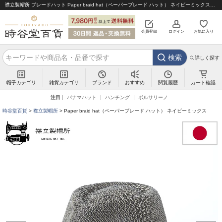
襟立製帽所 ブレードハット Paper braid hat（ペーパーブレード ハット） ネイビーミックス｜帽子通販 時谷堂百貨【公式】
会員登録
ログイン
お気に入り
検索
詳しく探す
帽子カテゴリ
雑貨カテゴリ
ブランド
閲覧履歴
カート確認
おすすめ
注目
パナマハット
ハンチング
ボルサリーノ
時谷堂百貨
襟立製帽所
Paper braid hat（ペーパーブレード ハット） ネイビーミックス