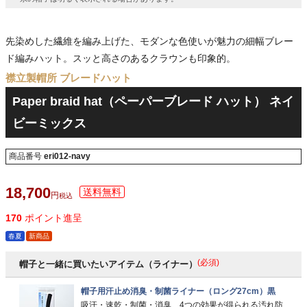
先染めした繊維を編み上げた、モダンな色使いが魅力の細幅ブレー
ド編みハット。スッと高さのあるクラウンも印象的。
襟立製帽所 ブレードハット
Paper braid hat（ペーパーブレード ハット） ネイ
ビーミックス
商品番号
eri012-navy
18,700
税込
170
ポイント進呈
春夏
新商品
(必須)
帽子と一緒に買いたいアイテム（ライナー）
帽子用汗止め消臭・制菌ライナー（ロング27cm）黒
吸汗・速乾・制菌・消臭、4つの効果が得られる汚れ防