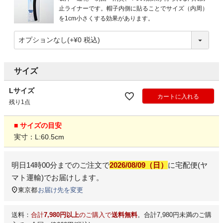
止ライナーです。帽子内側に貼ることでサイズ（内周）
を1cm小さくする効果があります。
サイズ
Lサイズ
カートに入れる
残り1点
■ サイズの目安
実寸：L:60.5cm
明日
14時00分
までのご注文で
2026/08/09（日）
に
宅配便(ヤ
マト運輸)
でお届けします。
東京都
お届け先を変更
送料：
合計
7,980円以上
のご購入で
送料無料
。合計7,980円未満のご購