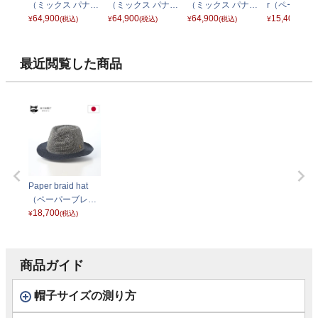
（ミックス パナマ
（ミックス パナマ
（ミックス パナマ
r（ペーパー
ハット） ナチュラ
64,900
ハット） ライトグ
64,900
ハット） スカイブ
64,900
ド ボーラー）
15,400
¥
(税込)
¥
(税込)
¥
(税込)
¥
(税込)
ル
リーン
ルー
ック
最近閲覧した商品
Paper braid hat
（ペーパーブレー
ド ハット） ネイビ
18,700
¥
(税込)
ーミックス
商品ガイド
帽子サイズの測り方