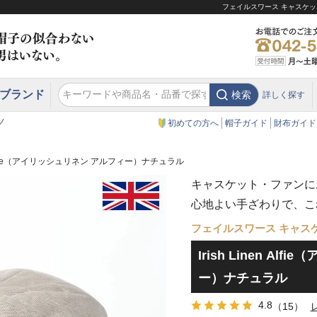
フェイルスワース キャスケット 
ブランド
検索
詳しく探す
エクアドル
スウェーデン
ウエスタンハット・テンガロンハット
エクアドル
クリスティーズ ロンドン
ノ
初めての方へ
帽子ガイド
財布ガイド
en Alfie（アイリッシュリネン アルフィー）ナチュラル
キャスケット・ファンに
心地よい手ざわりで、こ
フェイルスワース キャス
Irish Linen A
ー）ナチュラル
4.8
（15）