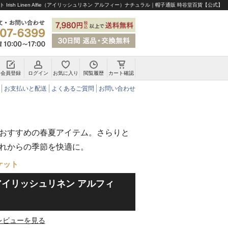
Irish Linen Alfie（アイリッシュリネン アルフィー）ナチュラル｜帽子通販 時谷堂百貨【公式】
会員登録
ログイン
お気に入り
閲覧履歴
カート確認
チロリアンハット・アルペンハット
お支払いと配送
よくあるご質問
お問い合わせ
おすすめの春夏アイテム。さらりと
れからの季節を快適に。
ケット
lfie（アイリッシュリネン アルフィ
レビューを見る