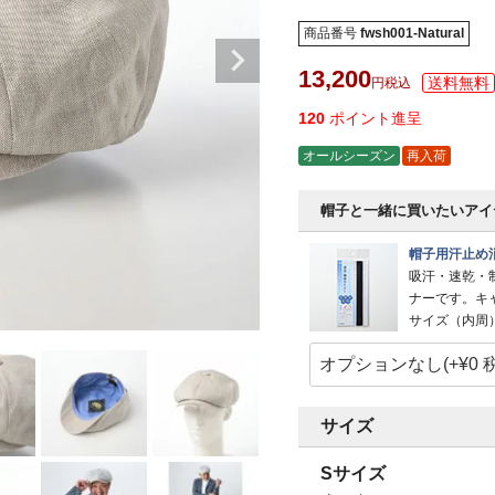
商品番号
fwsh001-Natural
13,200
税込
120
ポイント進呈
オールシーズン
再入荷
帽子と一緒に買いたいアイ
帽子用汗止め
吸汗・速乾・
ナーです。キ
サイズ（内周）
サイズ
Sサイズ