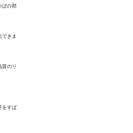
つばの部
出できま
品質のリ
。
汗をすば