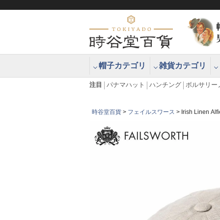
帽子カテゴリ
雑貨カテゴリ
ブラッシュアップハッター ブラー
エクアドル
注目
パナマハット
ハンチング
ボルサリー
時谷堂百貨
フェイルスワース
Irish Lin