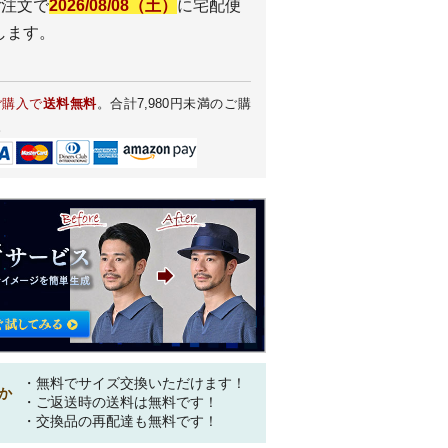
ご注文で
2026/08/08（土）
に
宅配便
します。
ご購入で
送料無料
。合計7,980円未満のご購
。
・無料でサイズ交換いただけます！
か
・ご返送時の送料は無料です！
・交換品の再配達も無料です！