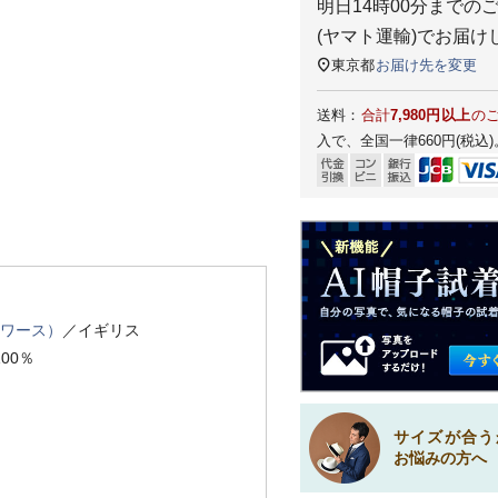
明日
14時00分
までの
(ヤマト運輸)
でお届け
東京都
お届け先を変更
送料：
合計
7,980円以上
の
入で、全国一律660円(税込)
スワース）
／イギリス
00％
サイズが合う
お悩みの方へ