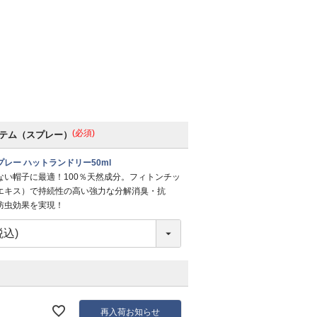
(必須)
テム（スプレー）
レー ハットランドリー50ml
ない帽子に最適！100％天然成分。フィトンチッ
エキス）で持続性の高い強力な分解消臭・抗
防虫効果を実現！
再入荷お知らせ