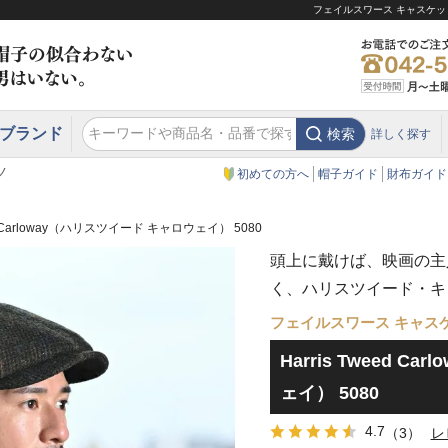
フェイルスワース キャスケット H
ブランド
検索
詳しく探す
エクアドル
スウェーデン
ウエスタンハット・テンガロンハット
エクアドル
クリスティーズ ロンドン
ノ
初めての方へ
帽子ガイド
財布ガイド
eed Carloway（ハリスツイード キャロウェイ） 5080
頭上に戴けば、映画の主
く、ハリスツイード・キ
フェイルスワース キャス
Harris Tweed 
ェイ） 5080
4.7
（3）
レ