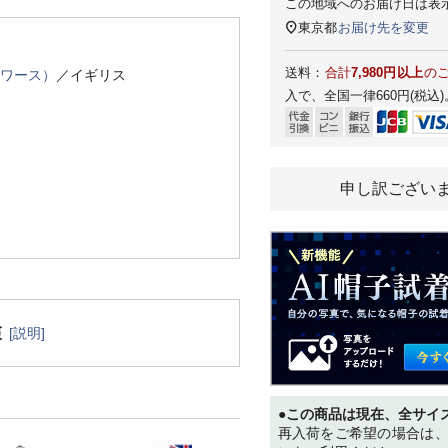
この地域へのお届け日は表
東京都
お届け先を変更
送料：
合計
7,980円以上
の
スワース）
／イギリス
入で、全国一律660円(税込)
）
申し訳ござい
[説明]
●この商品は現在、全サイ
再入荷をご希望の場合は