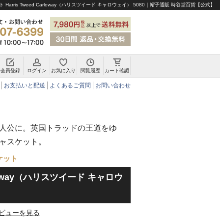
arris Tweed Carloway（ハリスツイード キャロウェイ） 5080｜帽子通販 時谷堂百貨【公式】
会員登録
ログイン
お気に入り
閲覧履歴
カート確認
チロリアンハット・アルペンハット
お支払いと配送
よくあるご質問
お問い合わせ
人公に。英国トラッドの王道をゆ
ャスケット。
ケット
Carloway（ハリスツイード キャロウ
ビューを見る