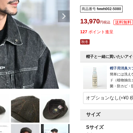
商品番号
fwwh002-5080
13,970
税込
127
ポイント進呈
秋冬
帽子と一緒に買いたいアイ
帽子用消臭スプ
簡単には洗え
ド（植物抽出
菌・防カビ・
サイズ
Sサイズ