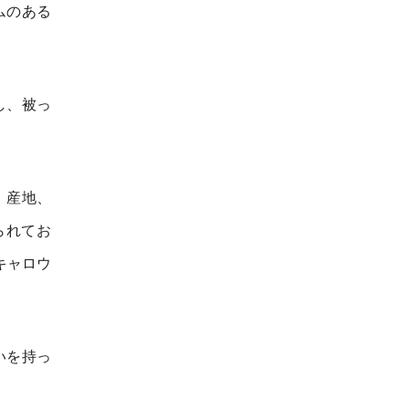
ムのある
し、被っ
。産地、
られてお
キャロウ
いを持っ