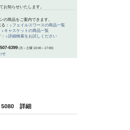
てお知らせいたします。
ンの商品をご案内できます。
見る：
フェイルスワースの商品一覧
：
キャスケットの商品一覧
す：
詳細検索をお試しください
-507-6399
(月～土曜 10:00～17:00)
わせ
arris Tweed Carloway（ハリスツ
Harris Tweed Carloway（ハリスツ
ード キャロウェイ） 2022
イード キャロウェイ） 4750
3,970
13,970
税込
税込
 5080 詳細