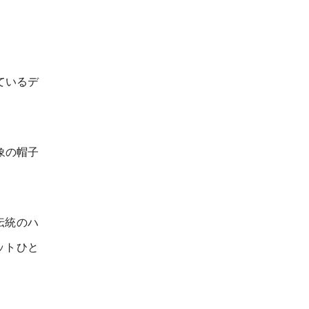
ているデ
象の帽子
伝統のハ
ットひと