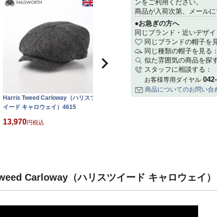
ンをご利用ください。
商品が入荷次第、メールに
●お急ぎの方へ
同じブランド・近いデザイ
同じブランドの帽子を
同じ種類の帽子を見る
似た雰囲気の商品を探
スタッフに相談する：
042
お客様専用ダイヤル
商品についてのお問い合
Harris Tweed Carloway（ハリスツ
Harris Tweed Carloway（ハリスツ
H
イード キャロウェイ）4615
イード キャロウェイ）2016
イ
13,970
13,970
1
税込
税込
Tweed Carloway（ハリスツイード キャロウェイ）