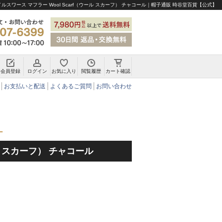
ルスワース マフラー Wool Scarf（ウール スカーフ） チャコール｜帽子通販 時谷堂百貨【公式】
会員登録
ログイン
お気に入り
閲覧履歴
カート確認
チロリアンハット・アルペンハット
お支払いと配送
よくあるご質問
お問い合わせ
ー
ール スカーフ） チャコール