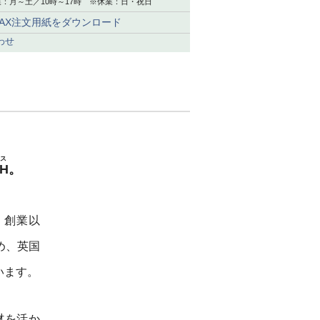
：月～土／10時～17時 ※休業：日・祝日
FAX注文用紙をダウンロード
わせ
ス
TH
。
、創業以
め、英国
います。
材を活か