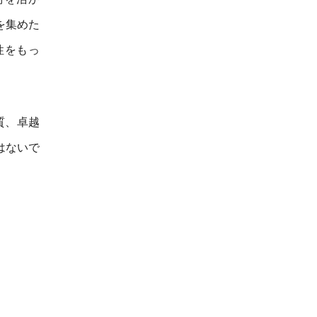
を集めた
性をもっ
質、卓越
はないで
。