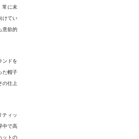
、常に未
向けてい
も意欲的
ランドを
った帽子
その仕上
リティッ
界中で高
ハットの