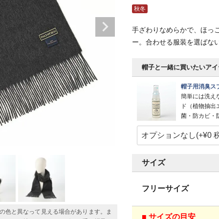
秋冬
手ざわりなめらかで、ほっ
ー。合わせる服装を選ばな
帽子と一緒に買いたいアイ
帽子用消臭スプ
簡単には洗え
ド（植物抽出
菌・防カビ・
サイズ
フリーサイズ
の色と異なって見える場合があります。ま
■ サイズの目安