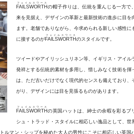
フェイルスワース
FAILSWORTH
の帽子作りは、伝統を重んじる一方で
来を見据え、デザインの革新と最新技術の進歩に目を
ます。老舗でありながら、今求められる新しい感性に
フェイルスワース
に接するのが
FAILSWORTH
のスタイルです。
ツイードやアイリッシュリネン等、イギリス・アイル
発祥とする伝統的素材を多用し、惜しみなく技術を揮
は、ただ古いだけでなく現代的センスも備えており、
がり、デザインには目を見張るものがあります。
フェイルスワース
FAILSWORTH
の英国ハットは、紳士の余暇を彩るブ
シュ・トラッド・スタイルに相応しい逸品として、世
トルマン・シップを秘めた大人の男性にこそに相応しい英国