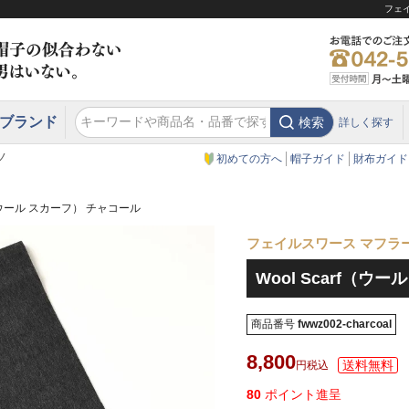
フェイ
ブランド
検索
詳しく探す
エクアドル
スウェーデン
ウエスタンハット・テンガロンハット
エクアドル
クリスティーズ ロンドン
ノ
初めての方へ
帽子ガイド
財布ガイド
rf（ウール スカーフ） チャコール
フェイルスワース マフラ
Wool Scarf（ウ
商品番号
fwwz002-charcoal
8,800
税込
80
ポイント進呈