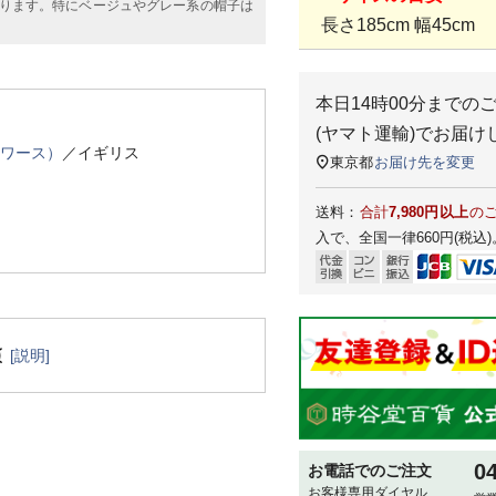
ります。特にベージュやグレー系の帽子は
長さ185cm 幅45cm
本日
14時00分
までの
(ヤマト運輸)
でお届け
スワース）
／イギリス
東京都
お届け先を変更
送料：
合計
7,980円以上
の
入で、全国一律660円(税込)
[説明]
0
お電話でのご注文
お客様専用ダイヤル