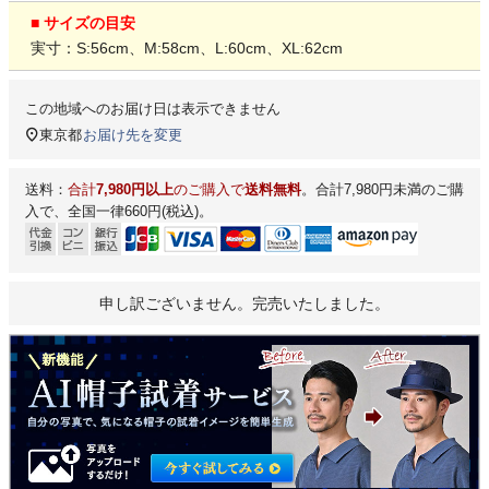
■ サイズの目安
実寸：S:56cm、M:58cm、L:60cm、XL:62cm
この地域へのお届け日は表示できません
東京都
お届け先を変更
送料：
合計
7,980円以上
のご購入で
送料無料
。合計7,980円未満のご購
入で、全国一律660円(税込)。
申し訳ございません。完売いたしました。