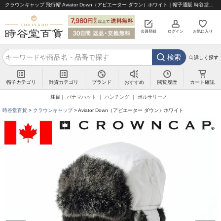
クラウンキャップ 飛行帽 Aviator Down（アビエーター ダウン）ホワイト｜帽子通販 時谷堂百貨【公式】
会員登録
ログイン
お気に入り
検索
詳しく探す
帽子カテゴリ
雑貨カテゴリ
ブランド
閲覧履歴
カート確認
おすすめ
注目
パナマハット
ハンチング
ボルサリーノ
時谷堂百貨
クラウンキャップ
Aviator Down（アビエーター ダウン）ホワイト