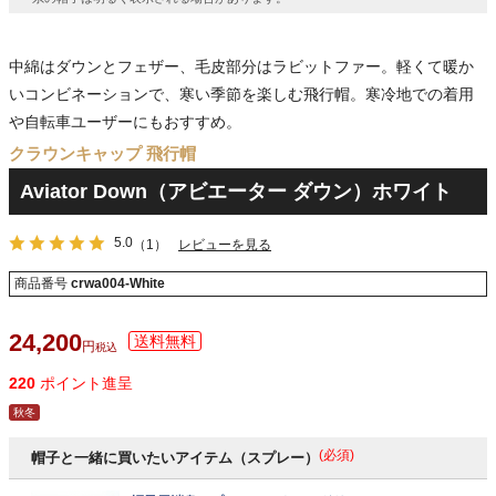
中綿はダウンとフェザー、毛皮部分はラビットファー。軽くて暖か
いコンビネーションで、寒い季節を楽しむ飛行帽。寒冷地での着用
や自転車ユーザーにもおすすめ。
クラウンキャップ 飛行帽
Aviator Down（アビエーター ダウン）ホワイト
5.0
（1）
レビューを見る
商品番号
crwa004-White
24,200
税込
220
ポイント進呈
秋冬
(必須)
帽子と一緒に買いたいアイテム（スプレー）