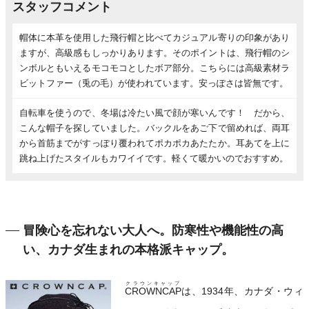
スタッフコメント
帽体に本革を使用した飛行帽と比べてカジュアル寄りの印象があり
ますが、高級感もしっかりあります。そのポイントは、飛行帽のシ
ンボルともいえるモコモコとしたボア部分。こちらには高級素材ラ
ビットファー（兎の毛）が使われています。安っぽさは皆無です。
自転車を使うので、冬場は冷たい風で顔が寒いんです！ だから、
こんな帽子を探していました。バックルをあご下で留めれば、両耳
から首筋までがすっぽり覆われてポカポカあたたか。耳あてを上に
跳ね上げたスタイルもカワイイです。軽くて暖かいのでおすすめ。
冒険心を忘れない大人へ。防寒性や機能性の高
い、カナダ生まれの本格派キャップ。
クラウンキャップ
CROWNCAP
は、1934年、カナダ・ウィ