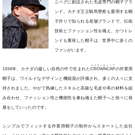
ニペグに創設された毛皮専門の帽子ブラ
ンド。カナダ王立騎馬警察も愛用する帽
子作りで知られる老舗ブランドで、伝統
技術とファッション性を備え、かつトレ
ンドも重視した帽子は、世界中に多くの
ファンがいます。
クラウンキャップ
1934年、カナダの厳しい自然の中で生まれた
CROWNCAP
の作業用
帽子は、ワイルドなデザインと機能面が評価され、多くの人々に支
持されました。やがて熟練したスキルと高級な毛皮や革の材料を組
み合わせ、ファッション性と機能性を兼ね備えた帽子へと徐々に発
展をしていったのです。
シンプルでフィットする作業用帽子の制作からスタートした会社