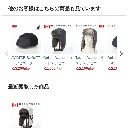
他のお客様はこちらの商品も見ています
AVIATOR BUGATT
Cotton Aviator（コ
Taslan Aviator（タ
Quilting Hunt
I（アビエーター ブ
ットン アビエータ
スラン アビエータ
（キルティン
ガッティ） ブラッ
13,200
ー） ネイビー
11,000
ー） チャコール
12,100
ンチング） 62
12,100
¥
(税込)
¥
(税込)
¥
(税込)
¥
(税込)
ク
4 デニム
最近閲覧した商品