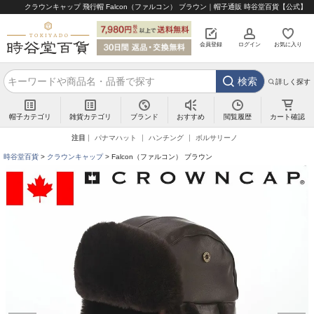
クラウンキャップ 飛行帽 Falcon（ファルコン） ブラウン｜帽子通販 時谷堂百貨【公式】
会員登録
ログイン
お気に入り
検索
詳しく探す
帽子カテゴリ
雑貨カテゴリ
ブランド
閲覧履歴
カート確認
おすすめ
注目
パナマハット
ハンチング
ボルサリーノ
時谷堂百貨
クラウンキャップ
Falcon（ファルコン） ブラウン