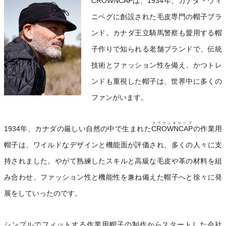
CROWNCAP
は、1934年、カナダ・ウィ
ニペグに創設された毛皮専門の帽子ブラ
ンド。カナダ王立騎馬警察も愛用する帽
子作りで知られる老舗ブランドで、伝統
技術とファッション性を備え、かつトレ
ンドも重視した帽子は、世界中に多くの
ファンがいます。
クラウンキャップ
1934年、カナダの厳しい自然の中で生まれた
CROWNCAP
の作業用
帽子は、ワイルドなデザインと機能面が評価され、多くの人々に支
持されました。やがて熟練したスキルと高級な毛皮や革の材料を組
み合わせ、ファッション性と機能性を兼ね備えた帽子へと徐々に発
展をしていったのです。
シンプルでフィットする作業用帽子の制作からスタートした会社