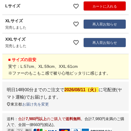
Lサイズ
カートに入れる
XLサイズ
再入荷お知らせ
完売しました
XXLサイズ
再入荷お知らせ
完売しました
■ サイズの目安
実寸：L:57cm、XL:59cm、XXL:61cm
※ファーのもこもこ感で被り心地ピッタリに感じます。
明日
14時00分
までのご注文で
2026/08/11（火）
に
宅配便(ヤ
マト運輸)
でお届けします。
東京都
お届け先を変更
送料：
合計
7,980円以上
のご購入で
送料無料
。合計7,980円未満のご購
入で、全国一律660円(税込)。