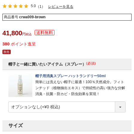
5.0
（1）
レビューを見る
商品番号
crwa009-brown
41,800
税込
380
ポイント進呈
秋冬
(必須)
帽子と一緒に買いたいアイテム（スプレー）
帽子用消臭スプレー ハットランドリー50ml
簡単には洗えない帽子に最適！100％天然成分。フィト
ンチッド（植物抽出エキス）で持続性の高い強力な分解
消臭・抗菌・防カビ・防虫効果を実現！
サイズ