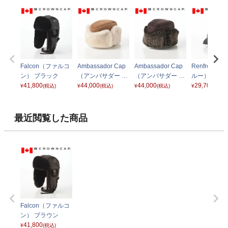
Falcon（ファルコ
Ambassador Cap
Ambassador Cap
Renfrew（
ン） ブラック
（アンバサダー キ
（アンバサダー キ
ルー） ブラ
41,800
ャップ） キャメル
44,000
ャップ） ブラウン
44,000
29,700
¥
(税込)
¥
(税込)
¥
(税込)
¥
(税込)
最近閲覧した商品
Falcon（ファルコ
ン） ブラウン
41,800
¥
(税込)