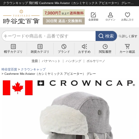
クラウンキャップ 飛行帽 Cashmere Mix Aviator（カシミヤミックス アビエーター） グレー｜帽子通販 時谷堂百貨【公式】
会員登録
ログイン
お気に入り
検索
詳しく探す
帽子カテゴリ
雑貨カテゴリ
ブランド
閲覧履歴
カート確認
おすすめ
注目
パナマハット
ハンチング
ボルサリーノ
時谷堂百貨
クラウンキャップ
Cashmere Mix Aviator（カシミヤミックス アビエーター） グレー