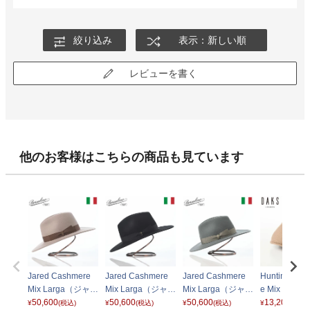
絞り込み
表示：新しい順
レビューを書く
他のお客様はこちらの商品も見ています
Jared Cashmere
Jared Cashmere
Jared Cashmere
Hunting Cas
Mix Larga（ジャレ
Mix Larga（ジャレ
Mix Larga（ジャレ
e Mix（ハ
ド カシミヤミック
50,600
ド カシミヤミック
50,600
ド カシミヤミック
50,600
カシミヤミッ
13,200
¥
(税込)
¥
(税込)
¥
(税込)
¥
(税込)