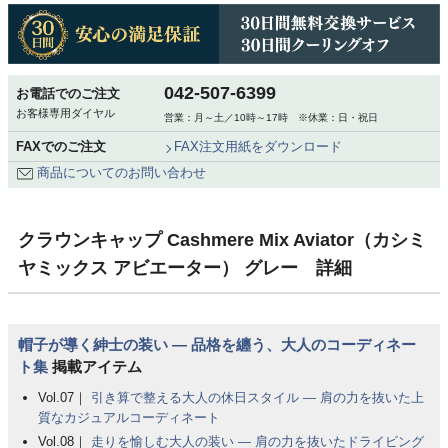
042-507-6399
お電話でのご注文
お客様専用ダイヤル
営業：月～土／10時～17時 ※休業：日・祝日
FAXでのご注文
FAX注文用紙をダウンロード
商品についてのお問い合わせ
クラウンキャップ Cashmere Mix Aviator（カシミ
ヤミックス アビエーター） グレー 詳細
帽子が導く紳士の装い ― 品格を纏う、大人のコーディネー
ト集
掲載アイテム
Vol.07｜
引き算で整える大人の休日スタイル ― 肩の力を抜いた上
質なカジュアルコーディネート
Vol.08｜
走りを愉しむ大人の装い ― 肩の力を抜いたドライビング