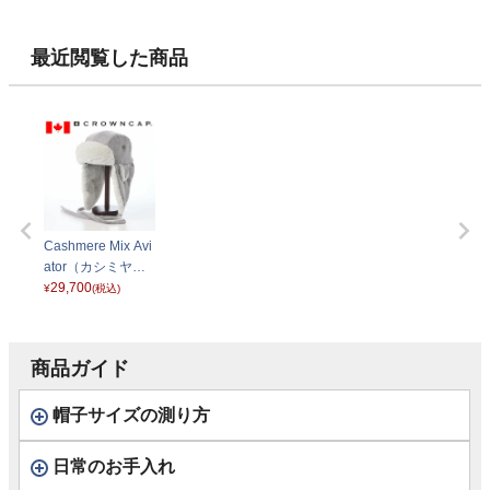
ス ラーガ） 54000
ス ラーガ） 54000
ス ラーガ） 54000
ス） D3875
3 ベージュ
3 ブラック
3 グレー
メル
最近閲覧した商品
Cashmere Mix Avi
ator（カシミヤミ
ックス アビエータ
29,700
¥
(税込)
ー） グレー
商品ガイド
帽子サイズの測り方
日常のお手入れ