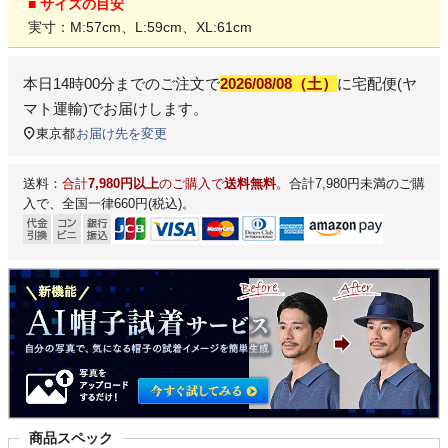
■ サイズの目安
実寸：M:57cm、L:59cm、XL:61cm
本日
14時00分
までのご注文で
2026/08/08（土）
に
宅配便(ヤ
マト運輸)
でお届けします。
東京都
お届け先を変更
送料：
合計
7,980円以上
のご購入で
送料無料
。合計7,980円未満のご購
入で、全国一律660円(税込)。
商品スペック