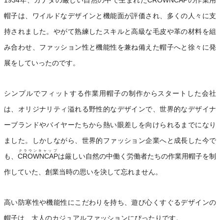
1934年、カナダの厳しい自然の中で生まれた
CROWNCAP
の作業用
帽子は、ワイルドなデザインと機能面が評価され、多くの人々に支
持されました。やがて熟練したスキルと高級な毛皮や革の材料を組
み合わせ、ファッション性と機能性を兼ね備えた帽子へと徐々に発
展をしていったのです。
シンプルでフィットする作業用帽子の制作からスタートした会社
は、オリジナリティ溢れる野性的なデザインで、世界的なデザイナ
ーブランドやバイヤーたちから熱い眼差しを向けられるまでになり
ました。しかしながら、世界的ファッション企業へと成長した今で
クラウンキャップ
も、
CROWNCAP
は厳しい自然の中働く労働者たちの作業用帽子を制
作していた、創業当時の思いを決して忘れません。
高い防寒性や機能性にこだわりを持ち、遊び心くすぐるデザインの
帽子は、大人のカジュアルファッションにぴったりです。