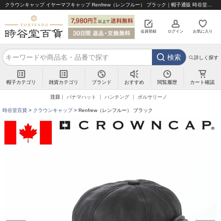
クラウンキャップ イヤーマフキャップ Renfrew（レンフルー） ブラック｜帽子通販 時谷堂百貨【公式】
会員登録
ログイン
お気に入り
検索
詳しく探す
帽子カテゴリ
雑貨カテゴリ
ブランド
閲覧履歴
カート確認
おすすめ
注目
パナマハット
ハンチング
ボルサリーノ
時谷堂百貨
クラウンキャップ
Renfrew（レンフルー） ブラック