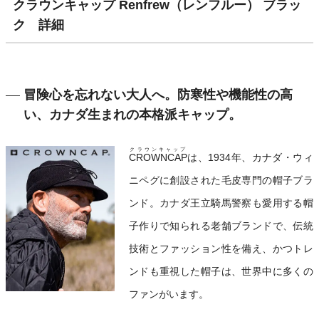
クラウンキャップ Renfrew（レンフルー） ブラッ
ク 詳細
冒険心を忘れない大人へ。防寒性や機能性の高
い、カナダ生まれの本格派キャップ。
クラウンキャップ
CROWNCAP
は、1934年、カナダ・ウィ
ニペグに創設された毛皮専門の帽子ブラ
ンド。カナダ王立騎馬警察も愛用する帽
子作りで知られる老舗ブランドで、伝統
技術とファッション性を備え、かつトレ
ンドも重視した帽子は、世界中に多くの
ファンがいます。