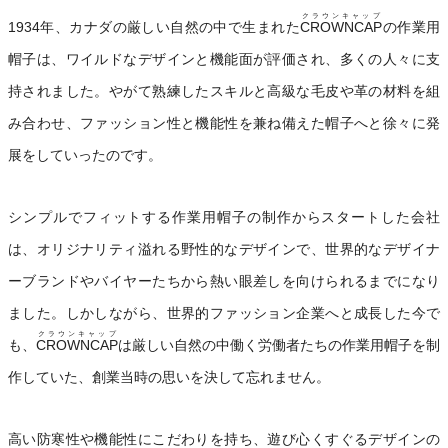
クラウンキャップ
1934年、カナダの厳しい自然の中で生まれた
CROWNCAP
の作業用
帽子は、ワイルドなデザインと機能面が評価され、多くの人々に支
持されました。やがて熟練したスキルと高級な毛皮や革の材料を組
み合わせ、ファッション性と機能性を兼ね備えた帽子へと徐々に発
展をしていったのです。
シンプルでフィットする作業用帽子の制作からスタートした会社
は、オリジナリティ溢れる野性的なデザインで、世界的なデザイナ
ーブランドやバイヤーたちから熱い眼差しを向けられるまでになり
ました。しかしながら、世界的ファッション企業へと成長した今で
クラウンキャップ
も、
CROWNCAP
は厳しい自然の中働く労働者たちの作業用帽子を制
作していた、創業当時の思いを決して忘れません。
高い防寒性や機能性にこだわりを持ち、遊び心くすぐるデザインの