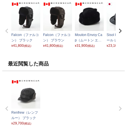
Falcon（ファルコ
Falcon（ファルコ
Mouton Envoy Ca
Sisol Lace
ン） ブラック
ン） ブラウン
p（ムートン エン
ール レース）
41,800
41,800
ボイキャップ）ブ
31,900
ック
23,100
¥
(税込)
¥
(税込)
¥
(税込)
¥
(税込)
ラック
最近閲覧した商品
Renfrew（レンフ
ルー） ブラック
29,700
¥
(税込)