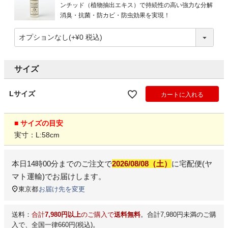
ンチッド（植物抽出エキス）で持続性の高い強力な分解
消臭・抗菌・防カビ・防虫効果を実現！
サイズ
Lサイズ
カートに入れる
■ サイズの目安
実寸：L:58cm
本日
14時00分
までのご注文で
2026/08/08（土）
に
宅配便(ヤ
マト運輸)
でお届けします。
東京都
お届け先を変更
送料：
合計
7,980円以上
のご購入で
送料無料
。合計7,980円未満のご購
入で、全国一律660円(税込)。