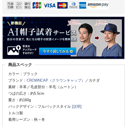
商品スペック
カラー：ブラック
ブランド：
CROWNCAP（クラウンキャップ）
／カナダ
素材：羊革／毛皮部分：羊毛（ムートン）
つばの広さ：約5.5cm
重さ：約160g
バックデザイン：フルバックスタイル
[説明]
トルコ製
着用シーズン：秋～冬