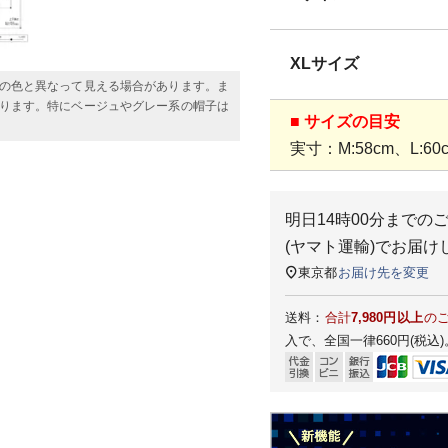
XLサイズ
の色と異なって見える場合があります。ま
ります。特にベージュやグレー系の帽子は
■ サイズの目安
実寸：M:58cm、L:60c
明日
14時00分
までの
(ヤマト運輸)
でお届け
東京都
お届け先を変更
送料：
合計
7,980円以上
の
入で、全国一律660円(税込)