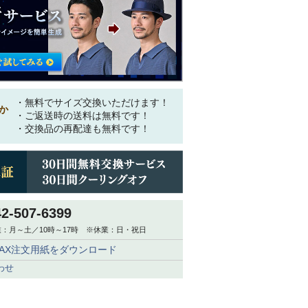
・無料でサイズ交換いただけます！
か
・ご返送時の送料は無料です！
・交換品の再配達も無料です！
42-507-6399
：月～土／10時～17時 ※休業：日・祝日
FAX注文用紙をダウンロード
わせ