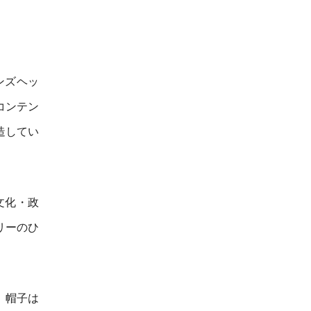
ンズヘッ
コンテン
造してい
文化・政
リーのひ
、帽子は