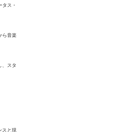
ータス・
から音楽
し、スタ
ンスと現