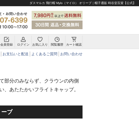
ダスマルカ 飛行帽 Mylo（マイロ） オリーブ｜帽子通販 時谷堂百貨【公式】
会員登録
ログイン
お気に入り
閲覧履歴
カート確認
チロリアンハット・アルペンハット
お支払いと配送
よくあるご質問
お問い合わせ
て部分のみならず、クラウンの内側
い、あたたかいフライトキャップ。
リーブ