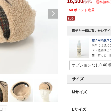
16,500
税込
150
ポイント進呈
秋冬
帽子と一緒に買いたいアイ
帽子用消臭スプ
簡単には洗え
ド（植物抽出
菌・防カビ・
サイズ
Mサイズ
Lサイズ