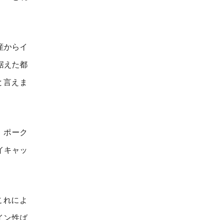
。
産からイ
据えた都
と言えま
、ポーク
イキャッ
これによ
イン性ば