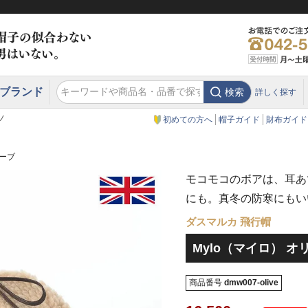
ブランド
検索
詳しく探す
エクアドル
スウェーデン
ウエスタンハット・テンガロンハット
エクアドル
クリスティーズ ロンドン
ノ
初めての方へ
帽子ガイド
財布ガイド
リーブ
モコモコのボアは、耳あ
にも。真冬の防寒にもい
ダスマルカ 飛行帽
Mylo（マイロ） オ
商品番号
dmw007-olive