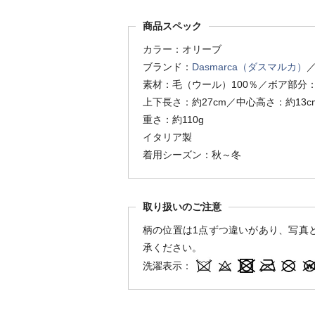
商品スペック
カラー：オリーブ
ブランド：
Dasmarca（ダスマルカ）
素材：毛（ウール）100％／ボア部分：
上下長さ：約27cm／中心高さ：約13c
重さ：約110g
イタリア製
着用シーズン：秋～冬
取り扱いのご注意
柄の位置は1点ずつ違いがあり、写真
承ください。
洗濯表示：