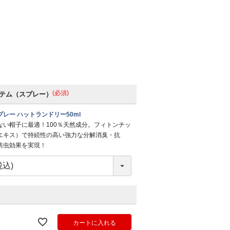
(必須)
テム（スプレー）
レー ハットランドリー50ml
ない帽子に最適！100％天然成分。フィトンチッ
エキス）で持続性の高い強力な分解消臭・抗
防虫効果を実現！
カートに入れる