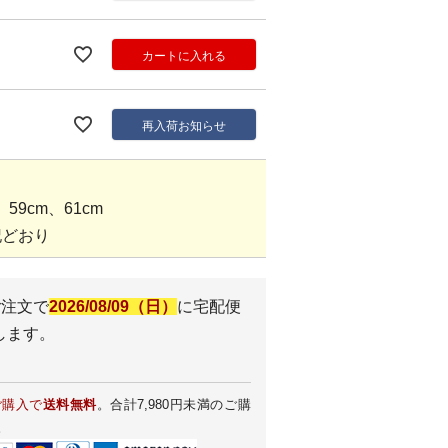
カートに入れる
再入荷お知らせ
59cm、61cm
記どおり
ご注文で
2026/08/09（日）
に
宅配便
します。
ご購入で
送料無料
。合計7,980円未満のご購
。