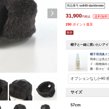
商品番号
se840-darkbrown
31,900
税込
290
ポイント進呈
秋冬
帽子と一緒に買いたいアイ
帽子用消臭スプ
簡単には洗え
ド（植物抽出
菌・防カビ・
サイズ
57cm