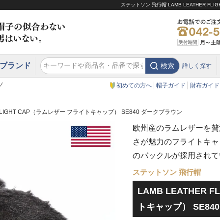
ステットソン 飛行帽 LAMB LEATHER 
ブランド
検索
詳しく探す
エクアドル
スウェーデン
ウエスタンハット・テンガロンハット
エクアドル
クリスティーズ ロンドン
ノ
初めての方へ
帽子ガイド
財布ガイド
R FLIGHT CAP（ラムレザー フライトキャップ） SE840 ダークブラウン
欧州産のラムレザーを贅
さが魅力のフライトキャ
のバックルが採用されて
ステットソン 飛行帽
LAMB LEATHER 
トキャップ） SE84