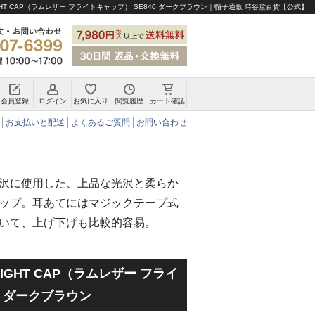
FLIGHT CAP（ラムレザー フライトキャップ） SE840 ダークブラウン｜帽子通販 時谷堂百貨【公式】
会員登録
ログイン
お気に入り
閲覧履歴
カート確認
チロリアンハット・アルペンハット
お支払いと配送
よくあるご質問
お問い合わせ
沢に使用した、上品な光沢と柔らか
ップ。耳あてにはマジックテープ式
いて、上げ下げも比較的容易。
FLIGHT CAP（ラムレザー フライ
0 ダークブラウン