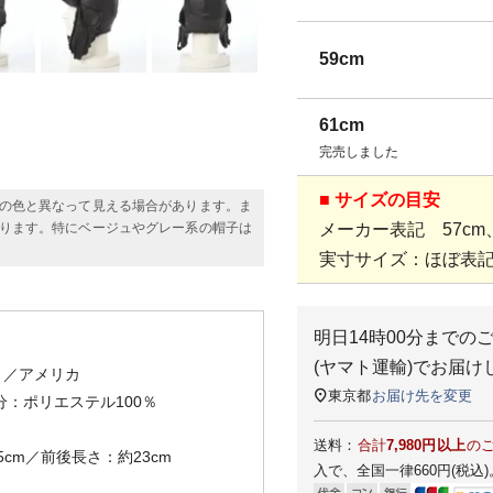
59cm
61cm
完売しました
■ サイズの目安
の色と異なって見える場合があります。ま
ります。特にベージュやグレー系の帽子は
メーカー表記 57cm、
実寸サイズ：ほぼ表
明日
14時00分
までの
(ヤマト運輸)
でお届け
）
／アメリカ
東京都
お届け先を変更
：ポリエステル100％
送料：
合計
7,980円以上
の
5cm／前後長さ：約23cm
入で、全国一律660円(税込)