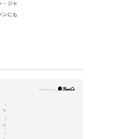
ン・ジャ
ソンにも
(
0)
(
0)
(