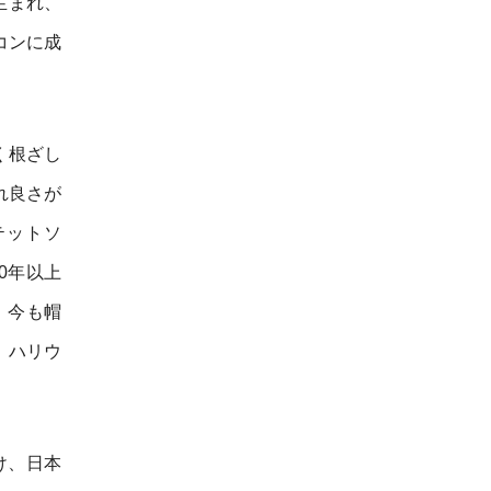
生まれ、
コンに成
く根ざし
れ良さが
テットソ
0年以上
、今も帽
、ハリウ
け、日本