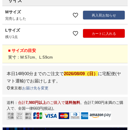
サイズ
Mサイズ
再入荷お知らせ
完売しました
Lサイズ
カートに入れる
残り1点
■ サイズの目安
実寸：M:57cm、L:59cm
本日
14時00分
までのご注文で
2026/08/09（日）
に
宅配便(ヤ
マト運輸)
でお届けします。
東京都
お届け先を変更
送料：
合計
7,980円以上
のご購入で
送料無料
。合計7,980円未満のご購
入で、全国一律660円(税込)。