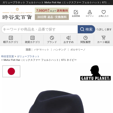
ガリュープラネット フェルトハット Mixfur Felt Hat（ミックスファー フェルトハット）671 ネイビー｜帽子通販 時谷堂百貨【公式】
会員登録
ログイン
お気に入り
検索
詳しく探す
帽子カテゴリ
雑貨カテゴリ
ブランド
閲覧履歴
カート確認
おすすめ
注目
パナマハット
ハンチング
ボルサリーノ
時谷堂百貨
ガリュープラネット
Mixfur Felt Hat（ミックスファー フェルトハット）671 ネイビー