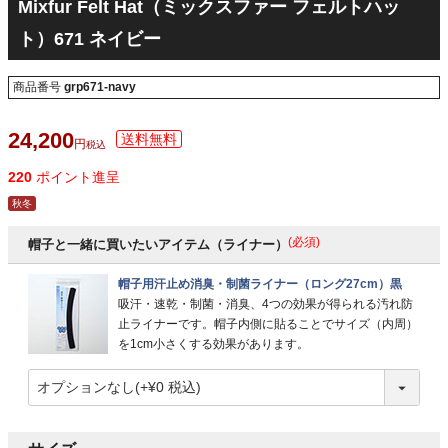
Mixfur Felt Hat（ミックスファー フェルトハッ
ト）671 ネイビー
商品番号
grp671-navy
24,200
税込
220
ポイント進呈
秋冬
(必須)
帽子と一緒に買いたいアイテム（ライナー）
帽子用汗止め消臭・制菌ライナー（ロング27cm）黒
吸汗・速乾・制菌・消臭、4つの効果が得られる汚れ防
止ライナーです。帽子内側に貼ることでサイズ（内周）
を1cm小さくする効果があります。