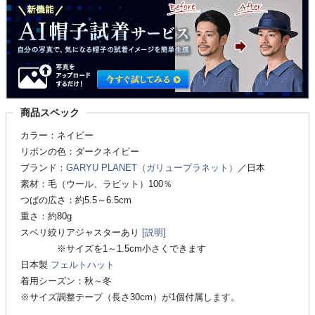
商品スペック
カラー：ネイビー
リボンの色：ダークネイビー
ブランド：
GARYU PLANET（ガリュープラネット）
／日本
素材：毛（ウール、ラビット）100％
つばの広さ：約5.5～6.5cm
重さ：約80g
スベリ絞りアジャスターあり
[説明]
※サイズを1～1.5cm小さくできます
日本製
フェルトハット
着用シーズン：秋～冬
※サイズ調整テープ（長さ30cm）が1個付属します。