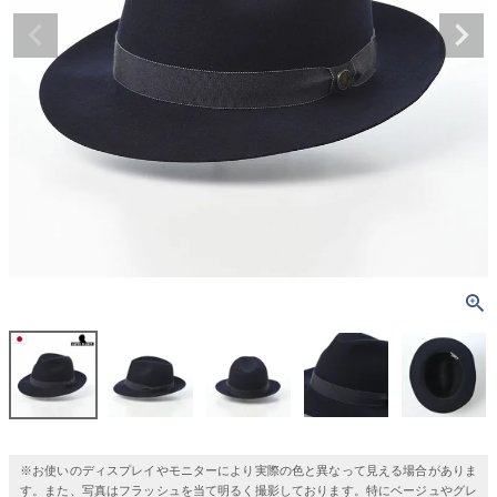
※お使いのディスプレイやモニターにより実際の色と異なって見える場合がありま
す。また、写真はフラッシュを当て明るく撮影しております。特にベージュやグレ