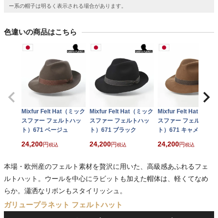
ー系の帽子は明るく表示される場合があります。
色違いの商品はこちら
Mixfur Felt Hat（ミック
Mixfur Felt Hat（ミック
Mixfur Felt Hat（ミ
スファー フェルトハッ
スファー フェルトハッ
スファー フェルトハッ
ト）671 ベージュ
ト）671 ブラック
ト）671 キャメル
24,200
24,200
24,200
税込
税込
税込
本場・欧州産のフェルト素材を贅沢に用いた、高級感あふれるフェ
ルトハット。ウールを中心にラビットも加えた帽体は、軽くてなめ
らか。瀟洒なリボンもスタイリッシュ。
ガリュープラネット フェルトハット