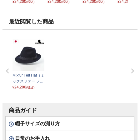
ルトハット）671
24,200
ルトハット）671
24,200
ルトハット）671
24,200
ルトハット）
24,200
¥
(税込)
¥
(税込)
¥
(税込)
¥
(税込)
グレー
ブラック
ベージュ
ライトグレー
最近閲覧した商品
Mixfur Felt Hat（ミ
ックスファー フェ
ルトハット）671
24,200
¥
(税込)
ネイビー
商品ガイド
帽子サイズの測り方
日常のお手入れ