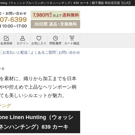
Linen Hunting（ウォッシャブルへリンボンリネンハンチング）839 カーキ｜帽子通販 時谷堂百貨【公式】
会員登録
ログイン
お気に入り
閲覧履歴
カート確認
チロリアンハット・アルペンハット
お支払いと配送
よくあるご質問
お問い合わせ
ーキ
を素材に、織りから加工までを日本
やや控えめで上品なヘリンボーン柄
ても美しいシルエットが魅力。
チング
gbone Linen Hunting（ウォッシ
ンハンチング）839 カーキ