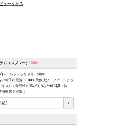
ビューを見る
(必須)
テム（スプレー）
レー ハットランドリー50ml
ない帽子に最適！100％天然成分。フィトンチッ
エキス）で持続性の高い強力な分解消臭・抗
防虫効果を実現！