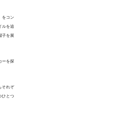
」をコン
イルを追
帽子を展
カーを探
もそれぞ
つひとつ