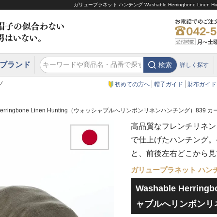
ガリュープラネット ハンチング Washable Herringbone 
ブランド
検索
詳しく探す
エクアドル
スウェーデン
ウエスタンハット・テンガロンハット
エクアドル
クリスティーズ ロンドン
ノ
初めての方へ
帽子ガイド
財布ガイド
e Herringbone Linen Hunting（ウォッシャブルへリンボンリネンハンチング）839 カ
高品質なフレンチリネン
で仕上げたハンチング。
と、前後左右どこから見
ガリュープラネット ハン
Washable Herrin
ャブルへリンボンリネ