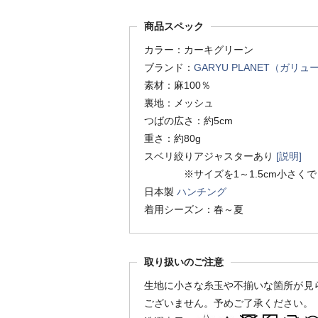
商品スペック
カラー：カーキグリーン
ブランド：
GARYU PLANET（ガリ
素材：麻100％
裏地：メッシュ
つばの広さ：約5cm
重さ：約80g
スベリ絞りアジャスターあり
[説明]
※サイズを1～1.5cm小さくで
日本製
ハンチング
着用シーズン：春～夏
取り扱いのご注意
生地に小さな糸玉や不揃いな箇所が見
ございません。予めご了承ください。