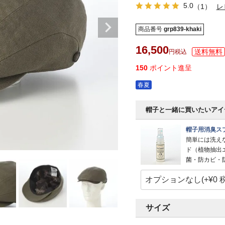
5.0
（1）
レ
商品番号
grp839-khaki
16,500
税込
150
ポイント進呈
春夏
帽子と一緒に買いたいアイ
帽子用消臭スプ
簡単には洗え
ド（植物抽出
菌・防カビ・
サイズ