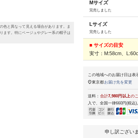
Mサイズ
完売しました
Lサイズ
の色と異なって見える場合があります。ま
完売しました
ります。特にベージュやグレー系の帽子は
■ サイズの目安
実寸：M:58cm、L:60
この地域へのお届け日は表
東京都
お届け先を変更
送料：
合計
7,980円以上
の
入で、全国一律660円(税込)
申し訳ござい