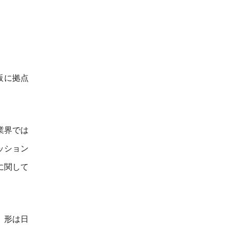
阪に拠点
業界では
ッション
に関して
、形は日