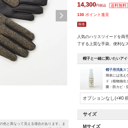
14,300
税込
130
ポイント進呈
秋冬
人気のハリスツイードを両
了する上質な手袋。便利な
帽子と一緒に買いたいアイ
帽子用消臭スプ
簡単には洗え
ド（植物抽出
菌・防カビ・
サイズ
の色と異なって見える場合があります。ま
Mサイズ