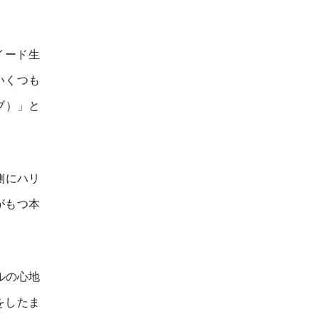
イード生
いくつも
ブ）」と
内側にハリ
がもつ本
ルの心地
をしたま