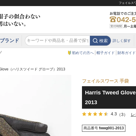
フェイルスワー
ブランド
検索
詳しく探す
エクアドル
スウェーデン
ウエスタンハット・テンガロンハット
エクアドル
クリスティーズ ロンドン
ノ
初めての方へ
帽子ガイド
財布ガイド
eed Glove（ハリスツイード グローブ）2013
フェイルスワース 手袋
Harris Tweed 
2013
4.3
（3）
レ
商品番号
fwwg001-2013