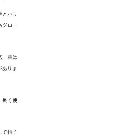
本革とハリ
品グロー
来、革は
がありま
。長く使
して帽子