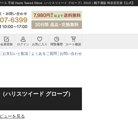
ス 手袋 Harris Tweed Glove（ハリスツイード グローブ）2013｜帽子通販 時谷堂百貨【公式】
会員登録
ログイン
お気に入り
閲覧履歴
カート確認
チロリアンハット・アルペンハット
お支払いと配送
よくあるご質問
お問い合わせ
Glove（ハリスツイード グローブ）
ビューを見る