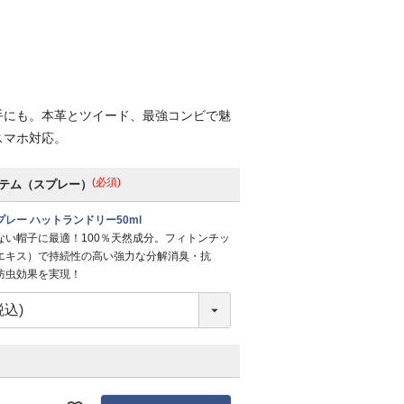
手にも。本革とツイード、最強コンビで魅
スマホ対応。
(必須)
テム（スプレー）
レー ハットランドリー50ml
ない帽子に最適！100％天然成分。フィトンチッ
エキス）で持続性の高い強力な分解消臭・抗
防虫効果を実現！