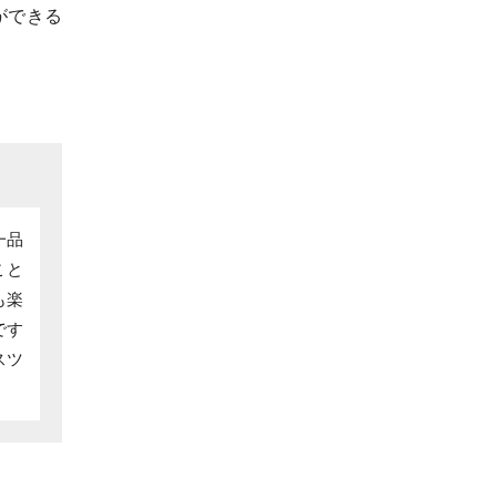
ができる
一品
こと
も楽
です
スツ