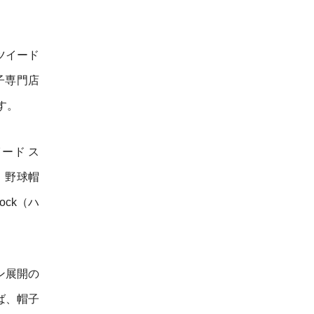
 ツイード
子専門店
す。
イード ス
）、野球帽
lock（ハ
ン展開の
ば、帽子