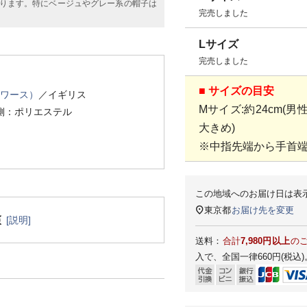
ります。特にベージュやグレー系の帽子は
完売しました
Lサイズ
完売しました
■ サイズの目安
スワース）
／イギリス
Mサイズ:約24cm(男
側：ポリエステル
大きめ)
※中指先端から手首
この地域へのお届け日は表
東京都
お届け先を変更
[説明]
送料：
合計
7,980円以上
の
入で、全国一律660円(税込)