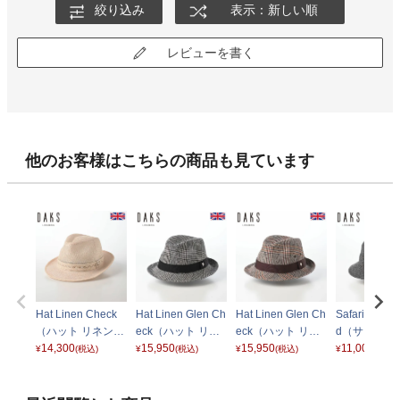
絞り込み
表示：新しい順
レビューを書く
他のお客様はこちらの商品も見ています
Hat Linen Check
Hat Linen Glen Ch
Hat Linen Glen Ch
Safari Knep 
（ハット リネンチ
eck（ハット リネ
eck（ハット リネ
d（サファリ
ェック） D1725
14,300
ン グレンチェッ
15,950
ン グレンチェッ
15,950
プツイード） 
11,000
¥
(税込)
¥
(税込)
¥
(税込)
¥
(税込)
ベージュ
ク） D2006 グレ
ク） D2006 ブラ
44 チャコー
ー
ウン