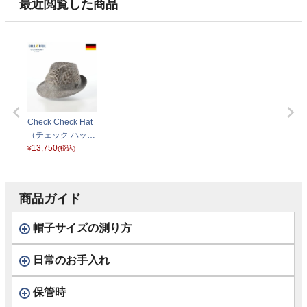
最近閲覧した商品
Check Check Hat
（チェック ハッ
ト） ベージュ
13,750
¥
(税込)
商品ガイド
帽子サイズの測り方
日常のお手入れ
保管時