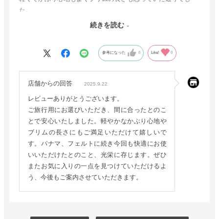
た。
暑かったり翳ったりの天候でしたが、常時かぶっていられまし
続きを読む
た。
パナマ、秋冬のフェルトハットと今回で3着目ですが、いずれ
参考になった
0
Like!
0
も快適です。
また、良いものがあればアドバイスをお願いします。
店舗からの回答
2025.9.22
レビューありがとうございます。
ご旅行用にお選びいただき、間に合ったとのこ
とで安心いたしました。軽やかなかぶり心地や
ブリムの長さにもご満足いただけて嬉しいで
す。パナマ、フェルトに続き今回も快適にお使
いいただけたとのこと、光栄に存じます。ぜひ
またお気に入りの一点を見つけていただけるよ
う、今後もご案内させていただきます。