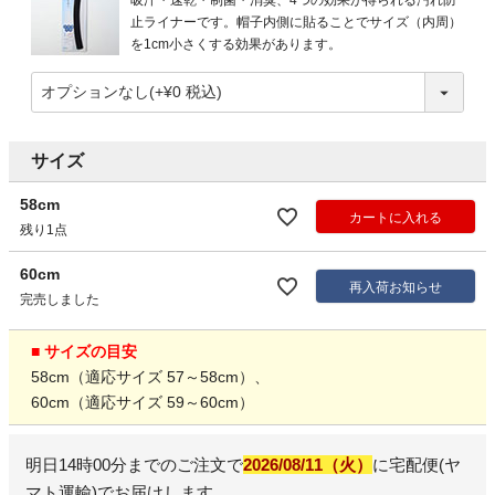
吸汗・速乾・制菌・消臭、4つの効果が得られる汚れ防
止ライナーです。帽子内側に貼ることでサイズ（内周）
を1cm小さくする効果があります。
サイズ
58cm
カートに入れる
残り1点
60cm
再入荷お知らせ
完売しました
■ サイズの目安
58cm（適応サイズ 57～58cm）、
60cm（適応サイズ 59～60cm）
明日
14時00分
までのご注文で
2026/08/11（火）
に
宅配便(ヤ
マト運輸)
でお届けします。