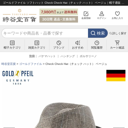
ゴールドファイル ソフトハット Check Check Hat（チェック ハット） ベージュ｜帽子通販 時谷堂百貨【公式】
会員登録
ログイン
お気に入り
検索
詳しく探す
帽子カテゴリ
雑貨カテゴリ
ブランド
閲覧履歴
カート確認
おすすめ
注目
パナマハット
ハンチング
ボルサリーノ
時谷堂百貨
ゴールドファイル
Check Check Hat（チェック ハット） ベージュ