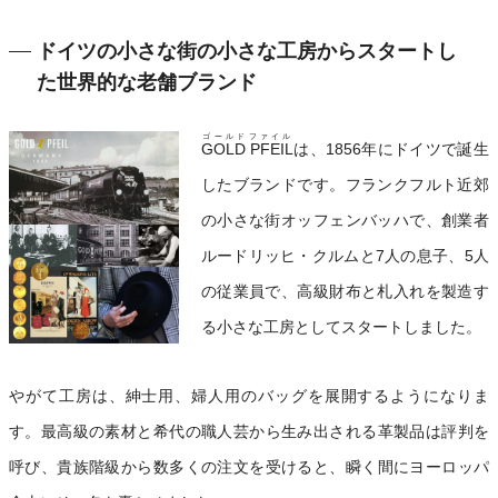
ドイツの小さな街の小さな工房からスタートし
た世界的な老舗ブランド
ゴールドファイル
GOLD PFEIL
は、1856年にドイツで誕生
したブランドです。フランクフルト近郊
の小さな街オッフェンバッハで、創業者
ルードリッヒ・クルムと7人の息子、5人
の従業員で、高級財布と札入れを製造す
る小さな工房としてスタートしました。
やがて工房は、紳士用、婦人用のバッグを展開するようになりま
す。最高級の素材と希代の職人芸から生み出される革製品は評判を
呼び、貴族階級から数多くの注文を受けると、瞬く間にヨーロッパ