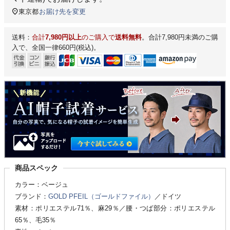
東京都
お届け先を変更
送料：
合計
7,980円以上
のご購入で
送料無料
。合計7,980円未満のご購
入で、全国一律660円(税込)。
商品スペック
カラー：ベージュ
ブランド：
GOLD PFEIL（ゴールドファイル）
／ドイツ
素材：ポリエステル71％、麻29％／腰・つば部分：ポリエステル
65％、毛35％