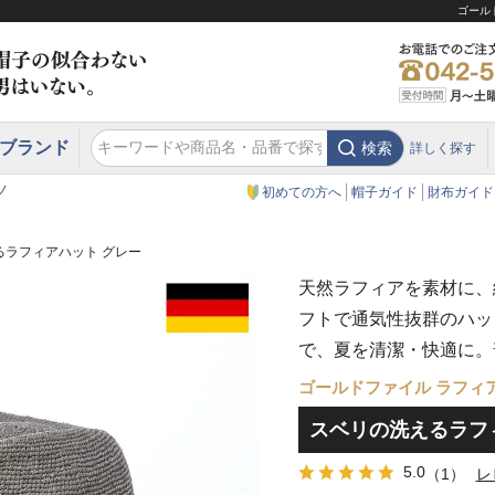
ゴール
ブランド
検索
詳しく探す
エクアドル
スウェーデン
ウエスタンハット・テンガロンハット
エクアドル
クリスティーズ ロンドン
ノ
初めての方へ
帽子ガイド
財布ガイド
るラフィアハット グレー
天然ラフィアを素材に、
フトで通気性抜群のハッ
で、夏を清潔・快適に。
ゴールドファイル ラフィ
スベリの洗えるラフ
5.0
（1）
レ