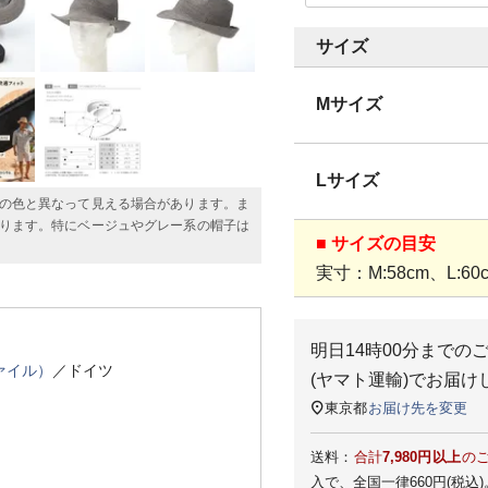
サイズ
Mサイズ
Lサイズ
の色と異なって見える場合があります。ま
ります。特にベージュやグレー系の帽子は
■ サイズの目安
実寸：M:58cm、L:60
明日
14時00分
までの
ファイル）
／ドイツ
(ヤマト運輸)
でお届け
東京都
お届け先を変更
送料：
合計
7,980円以上
の
入で、全国一律660円(税込)