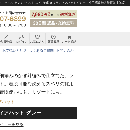
ドファイル ラフィアハット スベリの洗えるラフィアハット グレー｜帽子通販 時谷堂百貨【公式】
会員登録
ログイン
お気に入り
閲覧履歴
カート確認
チロリアンハット・アルペンハット
お支払いと配送
よくあるご質問
お問い合わせ
細編みのかぎ針編みで仕立てた、ソ
ト。着脱可能な洗えるスベリの採用
普段使いにも、リゾートにも。
アハット
ィアハット グレー
ビューを見る