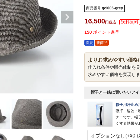
商品番号
gol006-grey
16,500
税込
150
ポイント進呈
春夏
新商品
よりお求めやすい価格
仕入れ条件や販売体制を
求めやすい価格を実現し
帽子と一緒に買いたいアイ
帽子用汗止め
吸汗・速乾・
ナーです。帽
くする効果が