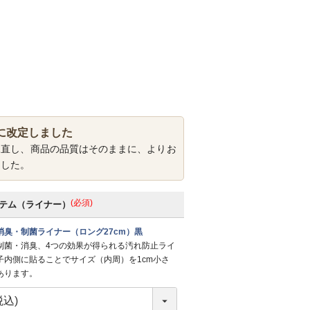
に改定しました
見直し、商品の品質はそのままに、よりお
ました。
(必須)
テム（ライナー）
消臭・制菌ライナー（ロング27cm）黒
制菌・消臭、4つの効果が得られる汚れ防止ライ
子内側に貼ることでサイズ（内周）を1cm小さ
あります。