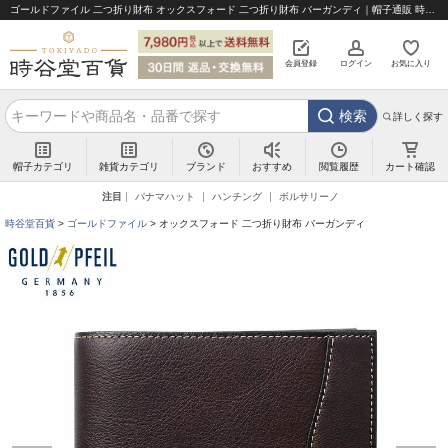
ゴールドファイル 二つ折り財布 オックスフォード 二つ折り財布 バーガンディ｜帽子通販 時谷堂百貨【公式】
会員登録
ログイン
お気に入り
検索
詳しく探す
帽子カテゴリ
雑貨カテゴリ
ブランド
閲覧履歴
カート確認
おすすめ
注目
パナマハット
ハンチング
ボルサリーノ
時谷堂百貨
ゴールドファイル
オックスフォード 二つ折り財布 バーガンディ