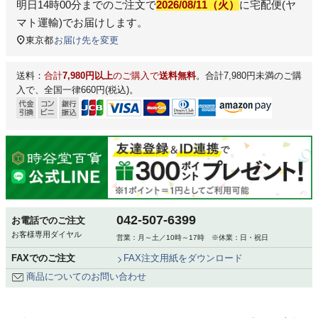
明日
14時00分
までのご注文で
2026/08/11（火）
に
宅配便(ヤ
マト運輸)
でお届けします。
東京都
お届け先を変更
送料：
合計
7,980円以上
のご購入で
送料無料
。合計7,980円未満のご購
入で、全国一律660円(税込)。
042-507-6399
お電話でのご注文
お客様専用ダイヤル
営業：月～土／10時～17時 ※休業：日・祝日
FAXでのご注文
FAX注文用紙をダウンロード
商品についてのお問い合わせ