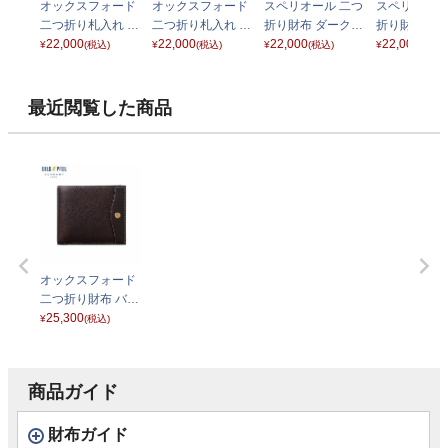
オックスフォード
オックスフォード
スペリオール 二つ
スペリオール
二つ折り札入れ バ
二つ折り札入れ ブ
折り財布 ダークブ
折り財布 ブ
ーガンディ
22,000
ラック
22,000
ラウン
22,000
22,000
¥
(税込)
¥
(税込)
¥
(税込)
¥
(税込)
最近閲覧した商品
オックスフォード
二つ折り財布 バー
ガンディ
25,300
¥
(税込)
商品ガイド
財布ガイド