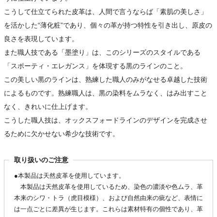
こうして仕立てられた皮革は、人間で言うならば「素肌の美しさ」
を活かした“薄化粧”であり、個々の革が持つ特性を引き出し、原皮の
良さを表現しています。
また職人技である「墨塗り」は、このシリーズのスタイルである
「スポーティ・エレガンス」を体現する黒のラインのこと。
この美しい黒のラインは、熟練した職人のみがなせる卓越した技術
によるものです。熟練職人は、黒の染料をムラなく、はみ出すこと
なく、きれいに仕上げます。
こうした職人技は、オックスフォードラインのデザインを完成させ
るために欠かせない希少な技術です。
取り扱いのご注意
●本製品は天然皮革を使用しています。
本製品は天然皮革を使用しているため、染色の濃淡や色ムラ、革
本来のシワ・トラ（虎目模様）、および自然由来の疵など、表情に
は一点ごとに差異が生じます。これらは素材特有の個性であり、革