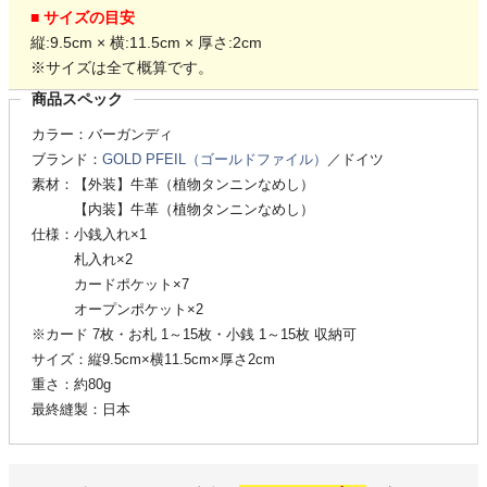
■ サイズの目安
縦:9.5cm × 横:11.5cm × 厚さ:2cm
※サイズは全て概算です。
商品スペック
カラー：バーガンディ
ブランド：
GOLD PFEIL（ゴールドファイル）
／ドイツ
素材：【外装】牛革（植物タンニンなめし）
【内装】牛革（植物タンニンなめし）
仕様：小銭入れ×1
札入れ×2
カードポケット×7
オープンポケット×2
※カード 7枚・お札 1～15枚・小銭 1～15枚 収納可
サイズ：縦9.5cm×横11.5cm×厚さ2cm
重さ：約80g
最終縫製：日本