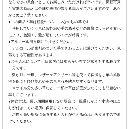
ならではの風合いとしてお楽しみいただければ幸いです。掲載写真
と実際の商品とは色味や表情が異なる場合がございますので、あら
かじめご了承ください。
●この商品の革は植物性タンニンなめしの革です。
使用していくうちに紫外線や手の脂分などの影響による経年変化
により、色濃く、艶が増していくのが特長です。
●アルコール消毒剤にご注意ください。
アルコール消毒剤のついた手でさわることは避けてください。色
落ちする可能性があります。
●お手入れについて…日常的には柔らかい布で乾拭きをする程度で
十分です。
数か月に一度、レザーケアクリーム等を使って保湿をし革の柔軟
性を保つとひび割れや革のちぎれを防ぎやすくなります。
※オイル分の多い革など、一部の革は頻度が少なくても問題ない
革もございます。
●保管方法…長い期間使用しない場合は、風通しがよく水滴やほこ
りが付きにくい場所に保管してください。
湿度が高い場所に保管するとカビが生える恐れがありますので避
けてください。