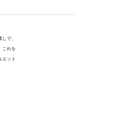
鞣しで、
。これを
ルエット