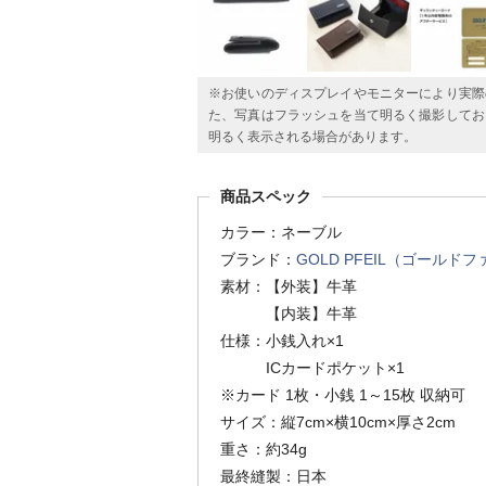
※お使いのディスプレイやモニターにより実際
た、写真はフラッシュを当て明るく撮影してお
明るく表示される場合があります。
商品スペック
カラー：ネーブル
ブランド：
GOLD PFEIL（ゴールド
素材：【外装】牛革
【内装】牛革
仕様：小銭入れ×1
ICカードポケット×1
※カード 1枚・小銭 1～15枚 収納可
サイズ：縦7cm×横10cm×厚さ2cm
重さ：約34g
最終縫製：日本