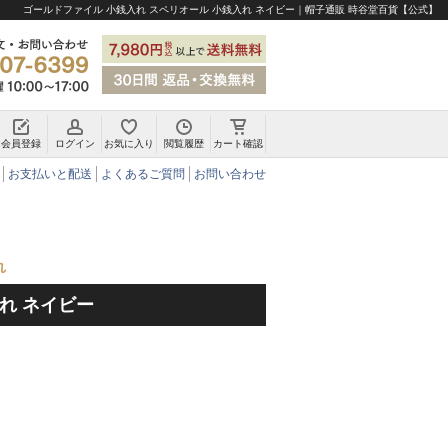
ゴールドファイル 小銭入れ スペリオール 小銭入れ ネイビー｜帽子通販 時谷堂百貨【公式】
会員登録
ログイン
お気に入り
閲覧履歴
カート確認
チロリアンハット・アルペンハット
お支払いと配送
よくあるご質問
お問い合わせ
れ
れ ネイビー