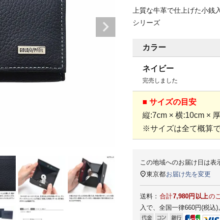
上質な牛革で仕上げた小銭
シリーズ
カラー
ネイビー
完売しました
■ サイズの目安
縦:7cm × 横:10cm × 
※サイズは全て概算
この地域へのお届け日は表
東京都
お届け先を変更
送料：
合計
7,980円以上
の
入で、全国一律660円(税込)