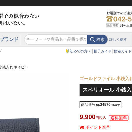
ブランド
検索
詳しく探す
エクアドル
スウェーデン
ウエスタンハット・テンガロンハット
エクアドル
クリスティーズ ロンドン
ノ
初めての方へ
帽子ガイド
財布ガイド
小銭入れ ネイビー
ゴールドファイル 小銭入
スペリオール 小銭入
商品番号
gp24570-navy
9,900
税込
90
ポイント進呈