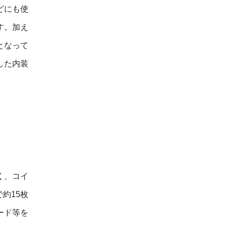
どにも使
す。加え
となって
した内装
く、コイ
約15枚
ード等を