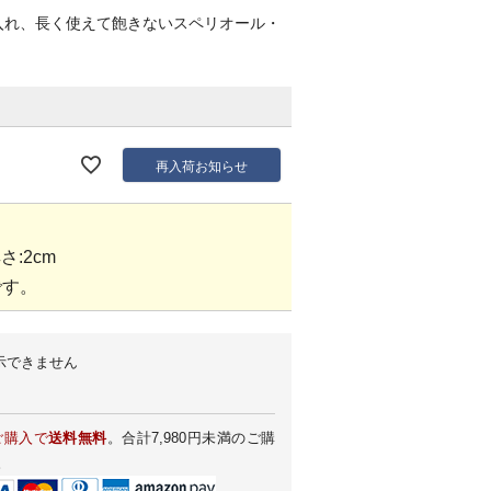
入れ、長く使えて飽きないスペリオール・
再入荷お知らせ
厚さ:2cm
です。
示できません
ご購入で
送料無料
。合計7,980円未満のご購
。