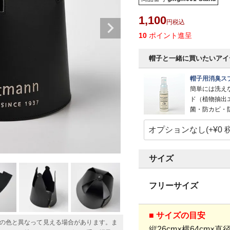
1,100
税込
10
ポイント進呈
帽子と一緒に買いたいアイ
帽子用消臭スプ
簡単には洗え
ド（植物抽出
菌・防カビ・
サイズ
フリーサイズ
■ サイズの目安
の色と異なって見える場合があります。ま
縦26cm×横64cm×直径