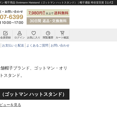
ン 帽子用品 Gottmann Hatstand（ゴットマン ハットスタンド）｜帽子通販 時谷堂百貨【公式】
会員登録
ログイン
お気に入り
閲覧履歴
カート確認
チロリアンハット・アルペンハット
お支払いと配送
よくあるご質問
お問い合わせ
の老舗帽子ブランド、ゴットマン・オリ
トスタンド。
stand（ゴットマン ハットスタンド）
ビューを見る