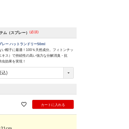
(必須)
テム（スプレー）
レー ハットランドリー50ml
ない帽子に最適！100％天然成分。フィトンチッ
エキス）で持続性の高い強力な分解消臭・抗
防虫効果を実現！
カートに入れる
21cm