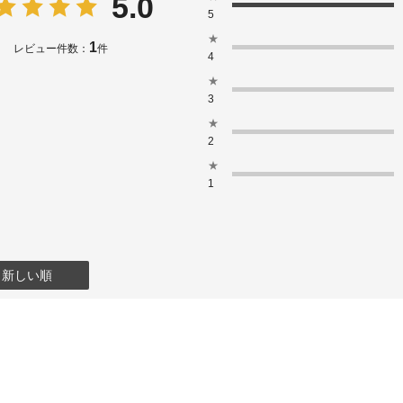
5.0
5
★
1
レビュー件数：
件
4
★
3
★
2
★
1
：新しい順