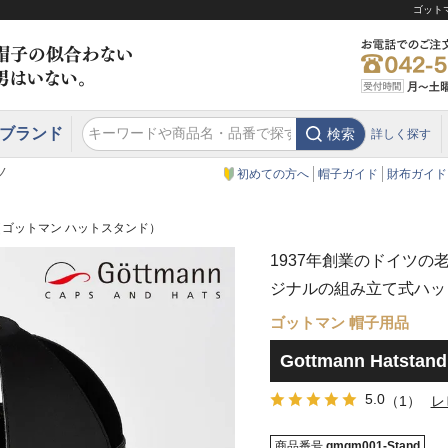
ゴットマ
ブランド
検索
詳しく探す
エクアドル
スウェーデン
ウエスタンハット・テンガロンハット
エクアドル
クリスティーズ ロンドン
ノ
初めての方へ
帽子ガイド
財布ガイド
tand（ゴットマン ハットスタンド）
1937年創業のドイツ
ジナルの組み立て式ハッ
ゴットマン 帽子用品
Gottmann Hat
5.0
（1）
レ
商品番号
gmgm001-Stand