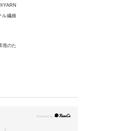
®YARN
テル繊維
な環境のた
(