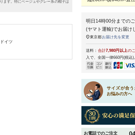
ります。特にベージュやグレー系の帽子は
明日
14時00分
までの
(ヤマト運輸)
でお届け
東京都
お届け先を変更
ドイツ
送料：
合計
7,980円以上
の
入で、全国一律660円(税込)
サイズが合う
お悩みの方へ
0
お電話でのご注文