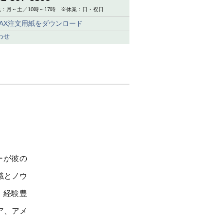
：月～土／10時～17時 ※休業：日・祝日
FAX注文用紙をダウンロード
わせ
ーが彼の
識とノウ
。経験豊
ア、アメ