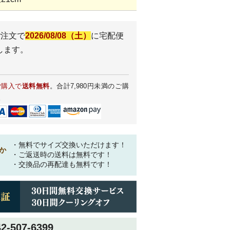
ご注文で
2026/08/08（土）
に
宅配便
します。
ご購入で
送料無料
。合計7,980円未満のご購
。
・無料でサイズ交換いただけます！
か
・ご返送時の送料は無料です！
・交換品の再配達も無料です！
42-507-6399