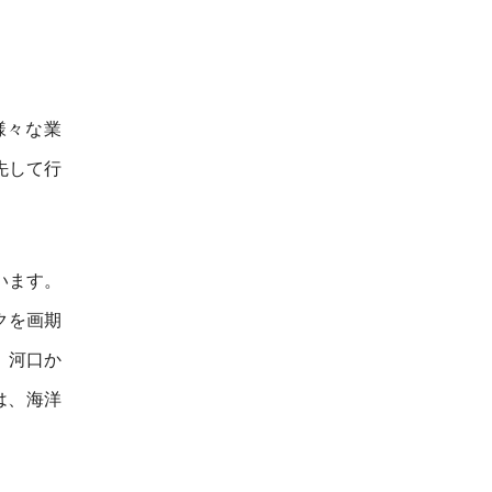
ど様々な業
先して行
います。
ックを画期
、河口か
は、海洋