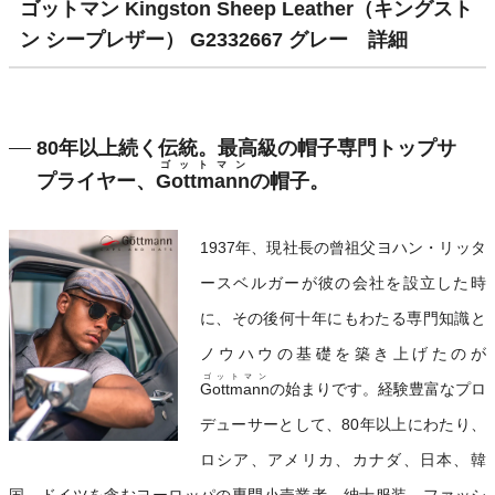
ゴットマン Kingston Sheep Leather（キングスト
ン シープレザー） G2332667 グレー 詳細
80年以上続く伝統。最高級の帽子専門トップサ
ゴットマン
プライヤー、
Gottmann
の帽子。
1937年、現社長の曾祖父ヨハン・リッタ
ースベルガーが彼の会社を設立した時
に、その後何十年にもわたる専門知識と
ノウハウの基礎を築き上げたのが
ゴットマン
Gottmann
の始まりです。経験豊富なプロ
デューサーとして、80年以上にわたり、
ロシア、アメリカ、カナダ、日本、韓
国、ドイツを含むヨーロッパの専門小売業者、紳士服装、ファッシ