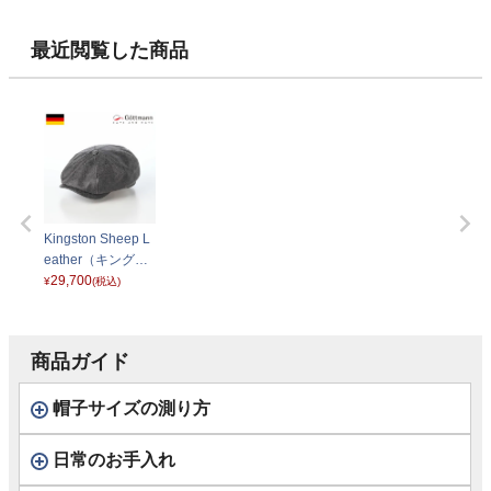
ン
ク
2332492 ブラウン
ダークグリー
最近閲覧した商品
Kingston Sheep L
eather（キングス
トン シープレザ
29,700
¥
(税込)
ー） G2332667 グ
レー
商品ガイド
帽子サイズの測り方
日常のお手入れ