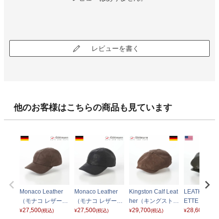
レビューを書く
他のお客様はこちらの商品も見ています
Monaco Leather
Monaco Leather
Kingston Calf Leat
LEATHER C
（モナコ レザー）
（モナコ レザー）
her（キングストン
ETTE（レザ
G1645492 ブラウ
27,500
G1645492 ブラッ
27,500
カーフレザー） G
29,700
スケット） S
28,600
¥
(税込)
¥
(税込)
¥
(税込)
¥
(税込)