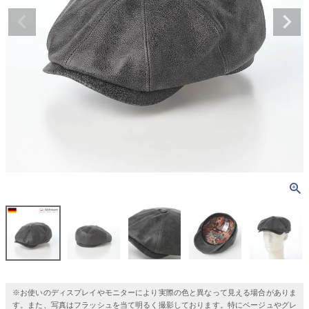
※お使いのディスプレイやモニターにより実際の色と異なって見える場合がありま
す。また、写真はフラッシュを当て明るく撮影しております。特にベージュやグレ