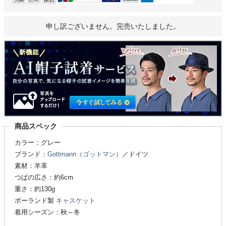
申し訳ございません。完売いたしました。
商品スペック
カラー：グレー
ブランド：
Gottmann（ゴットマン）
／ドイツ
素材：羊革
つばの広さ：約6cm
重さ：約130g
ポーランド製
キャスケット
着用シーズン：秋～冬