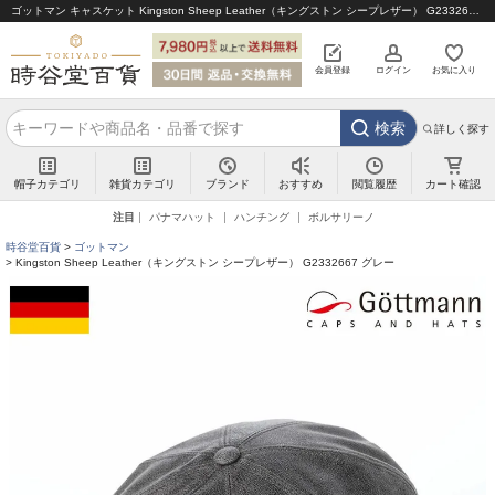
ゴットマン キャスケット Kingston Sheep Leather（キングストン シープレザー） G2332667 グレー｜帽子通販 時谷堂百貨【公式】
会員登録
ログイン
お気に入り
検索
詳しく探す
帽子カテゴリ
雑貨カテゴリ
ブランド
閲覧履歴
カート確認
おすすめ
注目
パナマハット
ハンチング
ボルサリーノ
時谷堂百貨
ゴットマン
Kingston Sheep Leather（キングストン シープレザー） G2332667 グレー