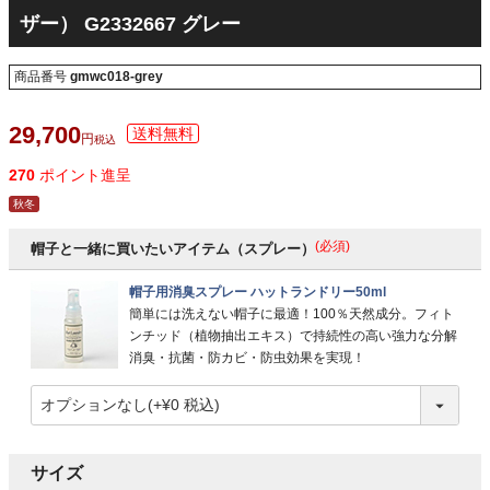
ザー） G2332667 グレー
商品番号
gmwc018-grey
29,700
税込
270
ポイント進呈
秋冬
(必須)
帽子と一緒に買いたいアイテム（スプレー）
帽子用消臭スプレー ハットランドリー50ml
簡単には洗えない帽子に最適！100％天然成分。フィト
ンチッド（植物抽出エキス）で持続性の高い強力な分解
消臭・抗菌・防カビ・防虫効果を実現！
サイズ