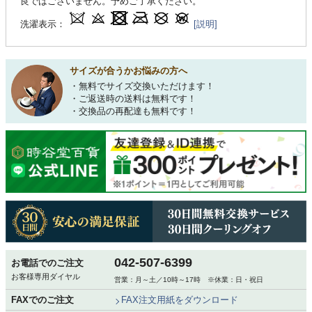
良ではございません。予めご了承ください。
洗濯表示：
[説明]
サイズが合うかお悩みの方へ
・無料でサイズ交換いただけます！
・ご返送時の送料は無料です！
・交換品の再配達も無料です！
042-507-6399
お電話でのご注文
お客様専用ダイヤル
営業：月～土／10時～17時 ※休業：日・祝日
FAXでのご注文
FAX注文用紙をダウンロード