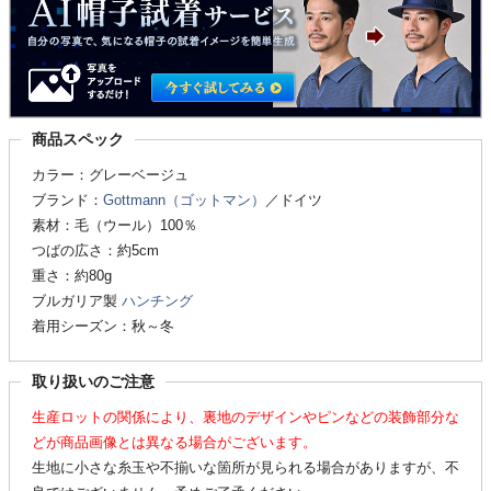
商品スペック
カラー：グレーベージュ
ブランド：
Gottmann（ゴットマン）
／ドイツ
素材：毛（ウール）100％
つばの広さ：約5cm
重さ：約80g
ブルガリア製
ハンチング
着用シーズン：秋～冬
取り扱いのご注意
生産ロットの関係により、裏地のデザインやピンなどの装飾部分な
どが商品画像とは異なる場合がございます。
生地に小さな糸玉や不揃いな箇所が見られる場合がありますが、不