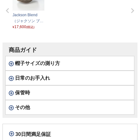
Jackson Blend
（ジャクソン ブレ
ンド） G2638663
17,600
¥
(税込)
グレーベージュ
商品ガイド
帽子サイズの測り方
日常のお手入れ
保管時
その他
30日間満足保証