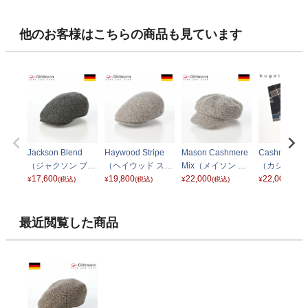
他のお客様はこちらの商品も見ています
Jackson Blend
Haywood Stripe
Mason Cashmere
Cashmere Sc
（ジャクソン ブレ
（ヘイウッド スト
Mix（メイソン カ
（カシミヤス
ンド） G2638663
17,600
ライプ） G286271
19,800
シミヤ ミックス）
22,000
フ） 630317
22,000
¥
(税込)
¥
(税込)
¥
(税込)
¥
(税込)
ダークグリーン
3 グレーベージュ
G2698713 グレー
ビー
ベージュ
最近閲覧した商品