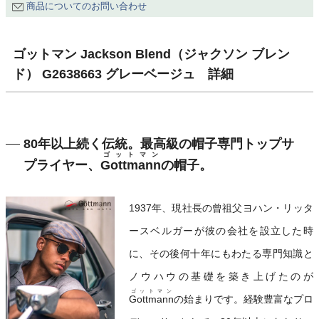
商品についてのお問い合わせ
ゴットマン Jackson Blend（ジャクソン ブレン
ド） G2638663 グレーベージュ 詳細
80年以上続く伝統。最高級の帽子専門トップサ
ゴットマン
プライヤー、
Gottmann
の帽子。
1937年、現社長の曾祖父ヨハン・リッタ
ースベルガーが彼の会社を設立した時
に、その後何十年にもわたる専門知識と
ノウハウの基礎を築き上げたのが
ゴットマン
Gottmann
の始まりです。経験豊富なプロ