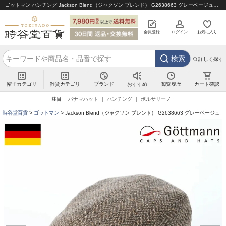
ゴットマン ハンチング Jackson Blend（ジャクソン ブレンド） G2638663 グレーベージュ｜帽子通販 時谷堂百貨【公式】
会員登録
ログイン
お気に入り
検索
詳しく探す
帽子カテゴリ
雑貨カテゴリ
ブランド
閲覧履歴
カート確認
おすすめ
注目
パナマハット
ハンチング
ボルサリーノ
時谷堂百貨
ゴットマン
Jackson Blend（ジャクソン ブレンド） G2638663 グレーベージュ