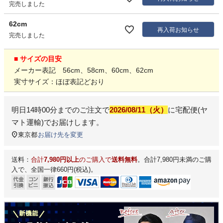
完売しました
62cm
再入荷お知らせ
完売しました
■ サイズの目安
メーカー表記 56cm、58cm、60cm、62cm
実寸サイズ：ほぼ表記どおり
明日
14時00分
までのご注文で
2026/08/11（火）
に
宅配便(ヤ
マト運輸)
でお届けします。
東京都
お届け先を変更
送料：
合計
7,980円以上
のご購入で
送料無料
。合計7,980円未満のご購
入で、全国一律660円(税込)。