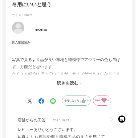
冬用にいいと思う
サイズ：56cm
momo
写真で見るより品が良い布地と織模様でアウターの色も選ば
ず、万能だと思います。
たくさん帽子は持っていますが、サイズが一番きになります。
ゴットマンの56㎝はぴったりです。
続きを読む
大事にしたいひとつです。
参考になった
0
Like!
0
店舗からの回答
2025.10.21
レビューありがとうございます。
写真よりも布地や織り模様の品の良さを感じて