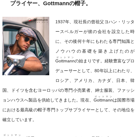
プライヤー、
Gottmann
の帽子。
1937年、現社長の曾祖父ヨハン・リッタ
ースベルガーが彼の会社を設立した時
に、その後何十年にもわたる専門知識と
ノウハウの基礎を築き上げたのが
ゴットマン
Gottmann
の始まりです。経験豊富なプロ
デューサーとして、80年以上にわたり、
ロシア、アメリカ、カナダ、日本、韓
国、ドイツを含むヨーロッパの専門小売業者、紳士服装、ファッシ
ゴットマン
ョンハウスへ製品を供給してきました。現在、
Gottmann
は国際市場
における最高級の帽子専門トップサプライヤーとして、その地位を
確立しています。
ゴットマン