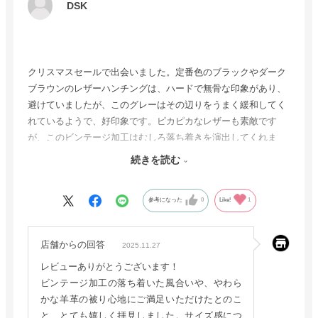
DSK
クリスマスセールで出会いました。定番色のブラックやダーク
ブラウンのレザーハンチングは、ハードで無骨な印象があり、
避けていましたが、このグレーはその辺りをうまく緩和してく
れているようで、好印象です。ピカピカなレザーも素敵です
が、このビンテージ加工はむしろ落ち着きを演出してくれま
す。羊革はやわらかく、被り心地はソフトです。素敵なハンチ
続きを読む
ングです。
ところで、ゴットマンのハンチングは、他のブランドの同一サ
参考になった
0
Like!
1
イズに比べて少し緩めに感じます。ハンチングのサイズ調整は
ハットより難しいのですが、後ろにサイズ調整テープを貼って
対応しています。他に良い方法がありましたら、また情報発信
店舗からの回答
2025.11.27
お願いします。
レビューありがとうございます！
ビンテージ加工の落ち着いた風合いや、やわら
かな羊革の被り心地にご満足いただけたとのこ
と、とても嬉しく拝見しました。サイズ感につ