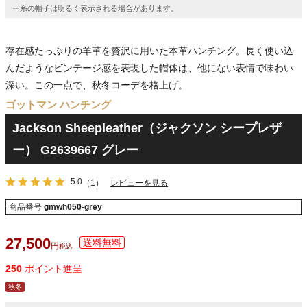
ー系の帽子は明るく表示される場合があります。
存在感たっぷりの羊革を贅沢に用いた本革ハンチング。長く使い込
んだようなビンテージ感を表現した帽体は、他にない表情で味わい
深い。この一点で、秋冬コーデを格上げ。
ゴットマン ハンチング
Jackson Sheepleather（ジャクソン シープレザ
ー） G2639667 グレー
5.0
（1）
レビューを見る
商品番号
gmwh050-grey
27,500
税込
250
ポイント進呈
秋冬