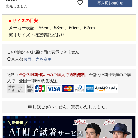
再入荷お知らせ
完売しました
■ サイズの目安
メーカー表記 56cm、58cm、60cm、62cm
実寸サイズ：ほぼ表記どおり
この地域へのお届け日は表示できません
東京都
お届け先を変更
送料：
合計
7,980円以上
のご購入で
送料無料
。合計7,980円未満のご購
入で、全国一律660円(税込)。
申し訳ございません。完売いたしました。