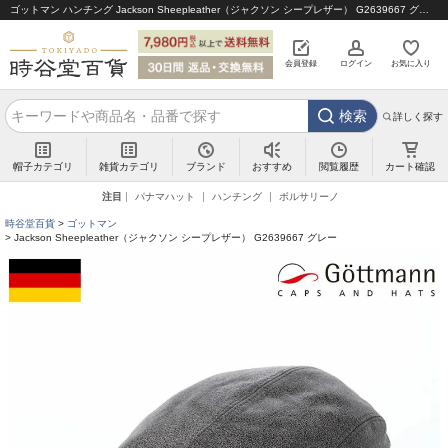
ゴットマン ハンチング Jackson Sheepleather（ジャクソン シープレザー） G2639667 グレー｜帽子通販 時谷堂百貨【公式】
会員登録
ログイン
お気に入り
検索
詳しく探す
帽子カテゴリ
雑貨カテゴリ
ブランド
閲覧履歴
カート確認
おすすめ
注目
パナマハット
ハンチング
ボルサリーノ
時谷堂百貨
ゴットマン
Jackson Sheepleather（ジャクソン シープレザー） G2639667 グレー