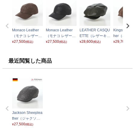
Monaco Leather
Monaco Leather
LEATHER CASQU
Kingston Cal
（モナコ レザー）
（モナコ レザー）
ETTE（レザーキャ
her（キング
G1645492 ブラウ
27,500
G1645492 ブラッ
27,500
スケット） SE740
28,600
カーフレザー
29,700
¥
(税込)
¥
(税込)
¥
(税込)
¥
(税込)
ン
ク
ダークグリーン
2332492 
最近閲覧した商品
Jackson Sheeplea
ther（ジャクソン
シープレザー） G
27,500
¥
(税込)
2639667 グレー