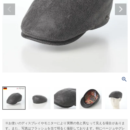
※お使いのディスプレイやモニターにより実際の色と異なって見える場合がありま
す。また、写真はフラッシュを当て明るく撮影しております。特にベージュやグレ