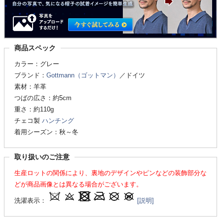
商品スペック
カラー：グレー
ブランド：
Gottmann（ゴットマン）
／ドイツ
素材：羊革
つばの広さ：約5cm
重さ：約110g
チェコ製
ハンチング
着用シーズン：秋～冬
取り扱いのご注意
生産ロットの関係により、裏地のデザインやピンなどの装飾部分な
どが商品画像とは異なる場合がございます。
洗濯表示：
[説明]