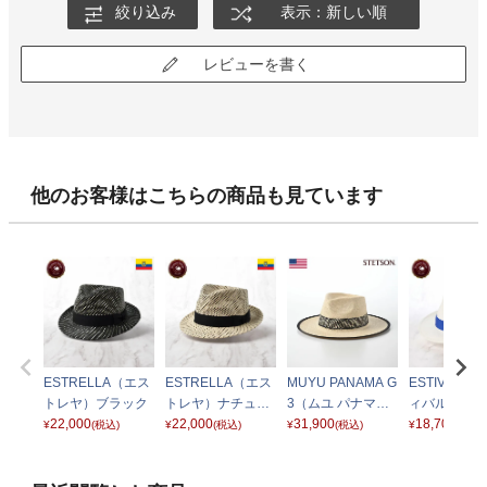
絞り込み
表示：新しい順
レビューを書く
他のお客様はこちらの商品も見ています
ESTRELLA（エス
ESTRELLA（エス
MUYU PANAMA G
ESTIVAL（
トレヤ）ブラック
トレヤ）ナチュラ
3（ムユ パナマ）S
ィバル） ブ
22,000
ル
22,000
E733 ナチュラル
31,900
18,700
¥
(税込)
¥
(税込)
¥
(税込)
¥
(税込)