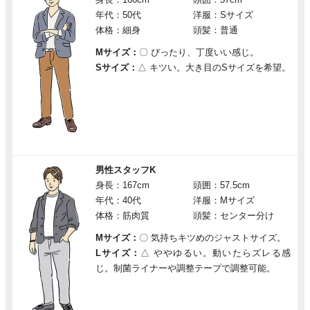
年代：50代
洋服：Sサイズ
体格：細身
頭髪：普通
Mサイズ：
〇
ぴったり、丁度いい感じ。
Sサイズ：
△
キツい。大き目のSサイズを希望。
男性スタッフK
身長：167cm
頭囲：57.5cm
年代：40代
洋服：Mサイズ
体格：筋肉質
頭髪：センター分け
Mサイズ：
〇
気持ちキツめのジャストサイズ。
Lサイズ：
△
ややゆるい。動いたらズレる感
じ。制菌ライナーや調整テープで調整可能。