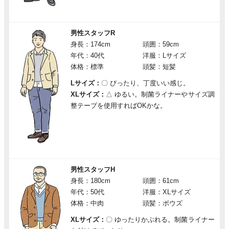
男性スタッフR
身長：174cm
頭囲：59cm
年代：40代
洋服：Lサイズ
体格：標準
頭髪：短髪
Lサイズ：
〇
ぴったり、丁度いい感じ。
XLサイズ：
△
ゆるい。制菌ライナーやサイズ調
整テープを使用すればOKかな。
男性スタッフH
身長：180cm
頭囲：61cm
年代：50代
洋服：XLサイズ
体格：中肉
頭髪：ボウズ
XLサイズ：
〇
ゆったりかぶれる。制菌ライナー