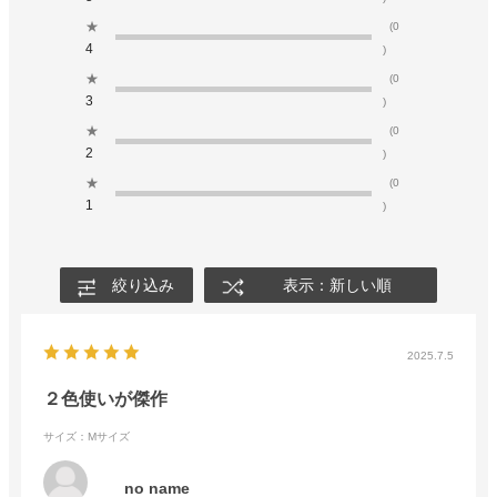
★
(0
4
)
★
(0
3
)
★
(0
2
)
★
(0
1
)
絞り込み
表示：新しい順
2025.7.5
２色使いが傑作
サイズ：Mサイズ
no name