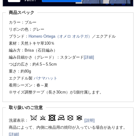
商品スペック
カラー：ブルー
リボンの色：グレー
ブランド：
Homero Ortega（オメロ オルテガ）
／エクアドル
素材：天然トキヤ草100％
編み方：Brisa（石目編み）
編み目細かさ（グレード）：スタンダード
[詳細]
つばの広さ：約4.5～5.5cm
重さ：約80g
エクアドル製
パナマハット
着用シーズン：春～夏
※サイズ調整テープ（長さ30cm）が1個付属します。
取り扱いのご注意
洗濯表示：
[説明]
商品によって、内側に検品用の焼印が入っている場合があります。
[詳細]