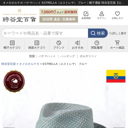
オメロオルテガ パナマハット ESTRELLA（エストレヤ） ブルー｜帽子通販 時谷堂百貨【公式】
会員登録
ログイン
お気に入り
検索
詳しく探す
帽子カテゴリ
雑貨カテゴリ
ブランド
閲覧履歴
カート確認
おすすめ
注目
パナマハット
ハンチング
ボルサリーノ
時谷堂百貨
オメロオルテガ
ESTRELLA（エストレヤ） ブルー