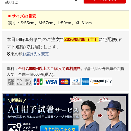
残り1点
■ サイズの目安
実寸：S:55cm、M:57cm、L:59cm、XL:61cm
本日
14時00分
までのご注文で
2026/08/08（土）
に
宅配便(ヤ
マト運輸)
でお届けします。
東京都
お届け先を変更
送料：
合計
7,980円以上
のご購入で
送料無料
。合計7,980円未満のご購
入で、全国一律660円(税込)。