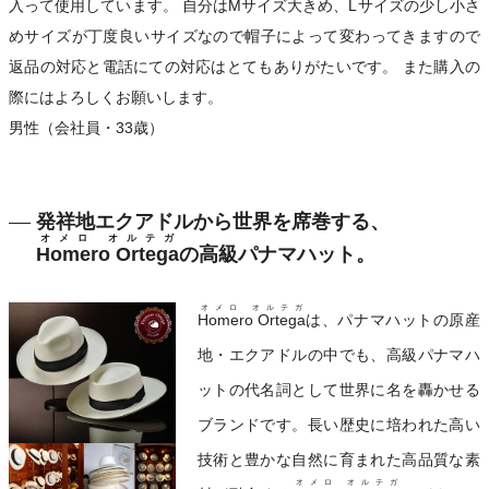
入って使用しています。 自分はMサイズ大きめ、Lサイズの少し小さ
めサイズが丁度良いサイズなので帽子によって変わってきますので
返品の対応と電話にての対応はとてもありがたいです。 また購入の
際にはよろしくお願いします。
男性（会社員・33歳）
発祥地エクアドルから世界を席巻する、
オメロ オルテガ
Homero Ortega
の高級パナマハット。
オメロ オルテガ
Homero Ortega
は、パナマハットの原産
地・エクアドルの中でも、高級パナマハ
ットの代名詞として世界に名を轟かせる
ブランドです。長い歴史に培われた高い
技術と豊かな自然に育まれた高品質な素
オメロ オルテガ