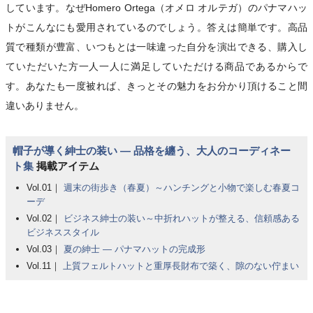
しています。なぜHomero Ortega（オメロ オルテガ）のパナマハッ
トがこんなにも愛用されているのでしょう。答えは簡単です。高品
質で種類が豊富、いつもとは一味違った自分を演出できる、購入し
ていただいた方一人一人に満足していただける商品であるからで
す。あなたも一度被れば、きっとその魅力をお分かり頂けること間
違いありません。
帽子が導く紳士の装い ― 品格を纏う、大人のコーディネー
ト集
掲載アイテム
Vol.01｜
週末の街歩き（春夏）～ハンチングと小物で楽しむ春夏コ
ーデ
Vol.02｜
ビジネス紳士の装い～中折れハットが整える、信頼感ある
ビジネススタイル
Vol.03｜
夏の紳士 ― パナマハットの完成形
Vol.11｜
上質フェルトハットと重厚長財布で築く、隙のない佇まい