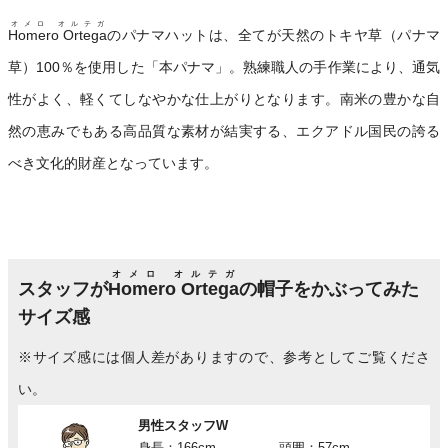
オメロ オルテガ
Homero Ortega
のパナマハットは、全てが天然のトキヤ草（パナマ
草）100％を使用した「本パナマ」。熟練職人の手作業により、通気
性がよく、軽くてしなやかな仕上がりとなります。南米の豊かな自
然の恵みでもある高品質な素材が結実する、エクアドル国民の誇る
べき文化的財産となっています。
オメロ オルテガ
スタッフが
Homero Ortega
の帽子をかぶってみた
サイズ感
※サイズ感には個人差がありますので、参考としてご覧くださ
い。
男性スタッフW
身長：166cm
頭囲：57cm