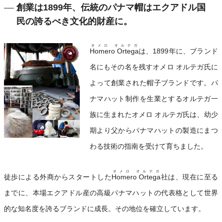
創業は1899年、伝統のパナマ帽はエクアドル国
民の誇るべき文化的財産に。
オメロ オルテガ
Homero Ortega
は、1899年に、ブランド
名にもその名を残すオメロ オルテガ氏に
よって創業された帽子ブランドです。パ
ナマハット制作を生業とするオルテガ一
族に生まれたオメロ オルテガ氏は、幼少
期より父からパナマハットの製造にまつ
わる技術の指南を受けて育ちました。
オメロ オルテガ
徒歩による外商からスタートした
Homero Ortega
社は、現在に至る
までに、本場エクアドル産の高級パナマハットの代表格として世界
的な知名度を誇るブランドに成長。その地位を確立しています。