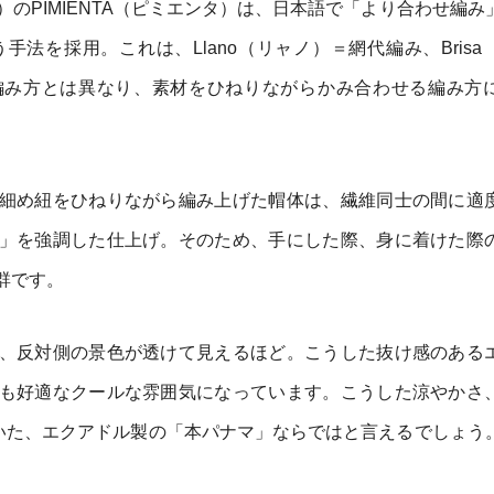
オルテガ）のPIMIENTA（ピミエンタ）は、日本語で「より合わせ編
いう手法を採用。これは、Llano（リャノ）＝網代編み、Bris
編み方とは異なり、素材をひねりながらかみ合わせる編み方
細め紐をひねりながら編み上げた帽体は、繊維同士の間に適
」を強調した仕上げ。そのため、手にした際、身に着けた際
群です。
、反対側の景色が透けて見えるほど。こうした抜け感のある
も好適なクールな雰囲気になっています。こうした涼やかさ
用いた、エクアドル製の「本パナマ」ならではと言えるでしょう