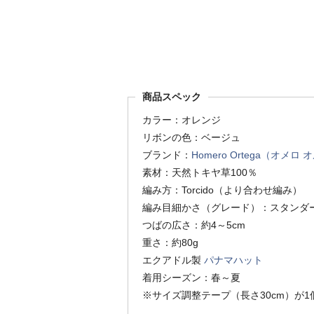
商品スペック
カラー：オレンジ
リボンの色：ベージュ
ブランド：
Homero Ortega（オメロ
素材：天然トキヤ草100％
編み方：Torcido（より合わせ編み）
編み目細かさ（グレード）：スタンダ
つばの広さ：約4～5cm
重さ：約80g
エクアドル製
パナマハット
着用シーズン：春～夏
※サイズ調整テープ（長さ30cm）が