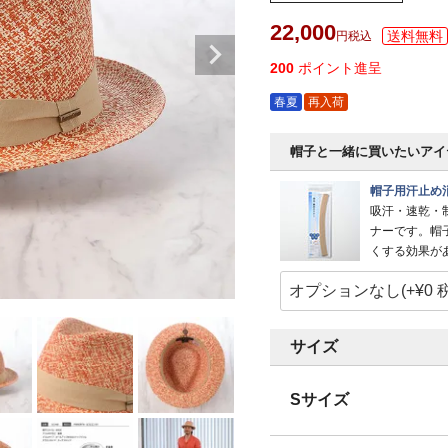
22,000
税込
200
ポイント進呈
春夏
再入荷
帽子と一緒に買いたいアイ
帽子用汗止め
吸汗・速乾・
ナーです。帽
くする効果が
サイズ
Sサイズ