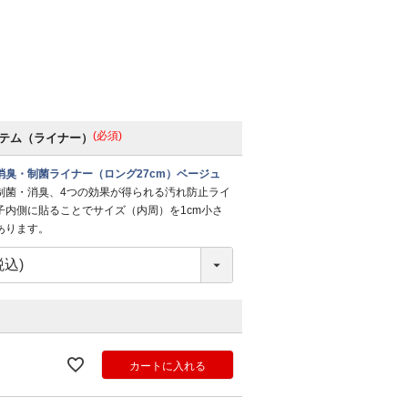
(必須)
テム（ライナー）
消臭・制菌ライナー（ロング27cm）ベージュ
制菌・消臭、4つの効果が得られる汚れ防止ライ
子内側に貼ることでサイズ（内周）を1cm小さ
あります。
カートに入れる