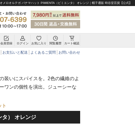
オメロオルテガ パナマハット PIMIENTA（ピミエンタ） オレンジ｜帽子通販 時谷堂百貨【公式】
会員登録
ログイン
お気に入り
閲覧履歴
カート確認
チロリアンハット・アルペンハット
お支払いと配送
よくあるご質問
お問い合わせ
の装いにスパイスを。2色の繊維のよ
ーワンの個性を演出。ジューシーな
ット
エンタ） オレンジ