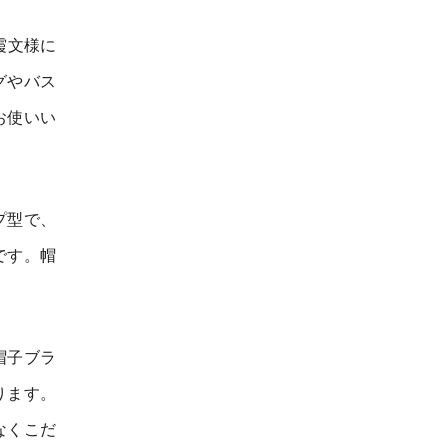
霞文様に
グやバス
お使いい
プ型で、
です。帽
帽子ブラ
ります。
なくこだ