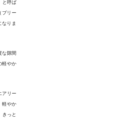
み」と呼ば
a（ブリー
になりま
度な隙間
の軽やか
エアリー
、軽やか
。きっと