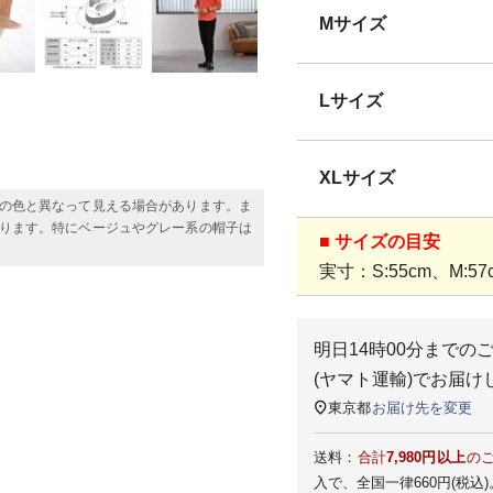
Mサイズ
Lサイズ
XLサイズ
の色と異なって見える場合があります。ま
ります。特にベージュやグレー系の帽子は
■ サイズの目安
実寸：S:55cm、M:57c
明日
14時00分
までの
(ヤマト運輸)
でお届け
東京都
お届け先を変更
送料：
合計
7,980円以上
の
入で、全国一律660円(税込)