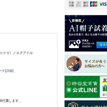
 オルテガ）
／エクアドル
サイズが合う
お悩みの方へ
ード
[詳細]
1個付属します。