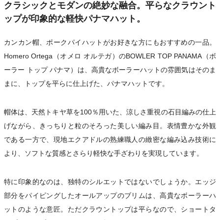
クラシックとモダンの絶妙な融合。平らなクラウント
ップが印象的な軽快パナマハット。
カンカン帽、ポークパイハットがお好きな方にもおすすめの一品。
Homero Ortega（オメロ オルテガ）のBOWLER TOP PANAMA（ボ
ーラー トップ パナマ）は、高貴なボーラーハットの雰囲気はそのま
まに、トップを平らに仕上げた、パナマハットです。
帽体は、天然トキヤ草を100％用いた、涼しさ重視の石目編みの仕上
げながら、きっちりと粒のそろった美しい編み目。表情豊かな外観
である一方で、現地エクアドルの熟練職人の緻密な編み込み技術に
より、ソフトな質感とさらり軽快な手ざわりを実現しています。
特に印象的なのは、独特のシルエットではないでしょうか。エッジ
部分をパイピングしたオールアップのブリムは、高貴なボーラーハ
ットのような意匠。ただクラウントップは平らなので、ショートタ