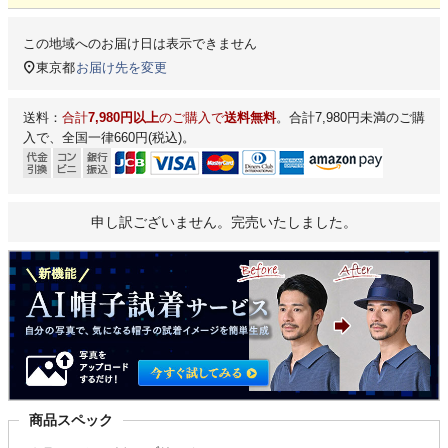
この地域へのお届け日は表示できません
東京都
お届け先を変更
送料：
合計
7,980円以上
のご購入で
送料無料
。合計7,980円未満のご購
入で、全国一律660円(税込)。
申し訳ございません。完売いたしました。
商品スペック