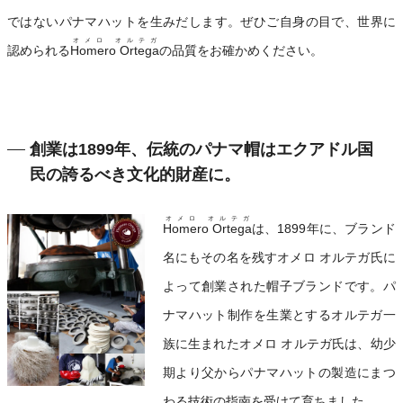
ではないパナマハットを生みだします。ぜひご自身の目で、世界に
オメロ オルテガ
認められる
Homero Ortega
の品質をお確かめください。
創業は1899年、伝統のパナマ帽はエクアドル国
民の誇るべき文化的財産に。
オメロ オルテガ
Homero Ortega
は、1899年に、ブランド
名にもその名を残すオメロ オルテガ氏に
よって創業された帽子ブランドです。パ
ナマハット制作を生業とするオルテガ一
族に生まれたオメロ オルテガ氏は、幼少
期より父からパナマハットの製造にまつ
わる技術の指南を受けて育ちました。