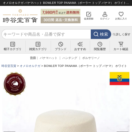
オメロオルテガ パナマハット BOWLER TOP PANAMA（ボーラー トップ パナマ） ホワイト｜帽子通販 時谷堂百貨【公式】
会員登録
ログイン
お気に入り
検索
詳しく探す
帽子カテゴリ
雑貨カテゴリ
ブランド
閲覧履歴
カート確認
おすすめ
注目
パナマハット
ハンチング
ボルサリーノ
時谷堂百貨
オメロオルテガ
BOWLER TOP PANAMA（ボーラー トップ パナマ） ホワイト