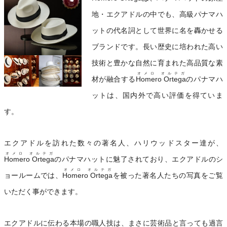
地・エクアドルの中でも、高級パナマハ
ットの代名詞として世界に名を轟かせる
ブランドです。長い歴史に培われた高い
技術と豊かな自然に育まれた高品質な素
オメロ オルテガ
材が融合する
Homero Ortega
のパナマハ
ットは、国内外で高い評価を得ていま
す。
エクアドルを訪れた数々の著名人、ハリウッドスター達が、
オメロ オルテガ
Homero Ortega
のパナマハットに魅了されており、エクアドルのシ
オメロ オルテガ
ョールームでは、
Homero Ortega
を被った著名人たちの写真をご覧
いただく事ができます。
エクアドルに伝わる本場の職人技は、まさに芸術品と言っても過言