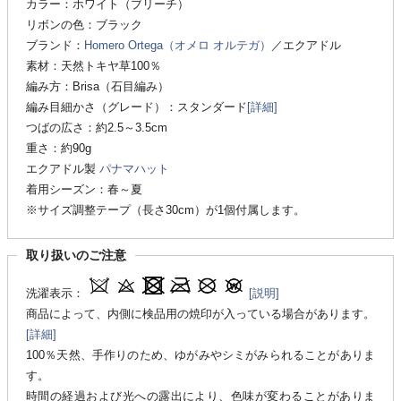
カラー：ホワイト（ブリーチ）
リボンの色：ブラック
ブランド：
Homero Ortega（オメロ オルテガ）
／エクアドル
素材：天然トキヤ草100％
編み方：Brisa（石目編み）
編み目細かさ（グレード）：スタンダード
[詳細]
つばの広さ：約2.5～3.5cm
重さ：約90g
エクアドル製
パナマハット
着用シーズン：春～夏
※サイズ調整テープ（長さ30cm）が1個付属します。
取り扱いのご注意
洗濯表示：
[説明]
商品によって、内側に検品用の焼印が入っている場合があります。
[詳細]
100％天然、手作りのため、ゆがみやシミがみられることがありま
す。
時間の経過および光への露出により、色味が変わることがありま