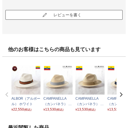
レビューを書く
他のお客様はこちらの商品も見ています
ALBOR（アルボー
CAMPANELLA
CAMPANELLA
CAMPANEL
ル） ホワイト
（カンパネラ） グ
（カンパネラ） ゴ
（カンパネラ
22,550
レー
13,530
ールド
13,530
イビー
13,530
¥
(税込)
¥
(税込)
¥
(税込)
¥
(税込)
最近閲覧した商品