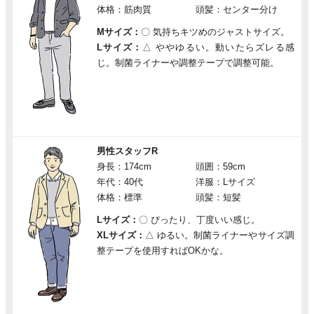
体格：筋肉質
頭髪：センター分け
Mサイズ：
〇
気持ちキツめのジャストサイズ。
Lサイズ：
△
ややゆるい。動いたらズレる感
じ。制菌ライナーや調整テープで調整可能。
男性スタッフR
身長：174cm
頭囲：59cm
年代：40代
洋服：Lサイズ
体格：標準
頭髪：短髪
Lサイズ：
〇
ぴったり、丁度いい感じ。
XLサイズ：
△
ゆるい。制菌ライナーやサイズ調
整テープを使用すればOKかな。