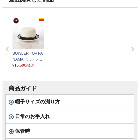
BOWLER TOP PA
NAMA（ボーラー
トップ パナマ） ホ
16,500
¥
(税込)
ワイト
商品ガイド
帽子サイズの測り方
日常のお手入れ
保管時