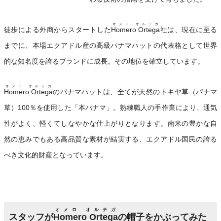
オメロ オルテガ
徒歩による外商からスタートした
Homero Ortega
社は、現在に至る
までに、本場エクアドル産の高級パナマハットの代表格として世界
的な知名度を誇るブランドに成長。その地位を確立しています。
オメロ オルテガ
Homero Ortega
のパナマハットは、全てが天然のトキヤ草（パナマ
草）100％を使用した「本パナマ」。熟練職人の手作業により、通気
性がよく、軽くてしなやかな仕上がりとなります。南米の豊かな自
然の恵みでもある高品質な素材が結実する、エクアドル国民の誇る
べき文化的財産となっています。
オメロ オルテガ
スタッフが
Homero Ortega
の帽子をかぶってみた