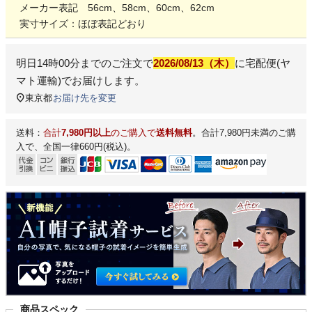
メーカー表記 56cm、58cm、60cm、62cm
実寸サイズ：ほぼ表記どおり
明日
14時00分
までのご注文で
2026/08/13（木）
に
宅配便(ヤ
マト運輸)
でお届けします。
東京都
お届け先を変更
送料：
合計
7,980円以上
のご購入で
送料無料
。合計7,980円未満のご購
入で、全国一律660円(税込)。
商品スペック