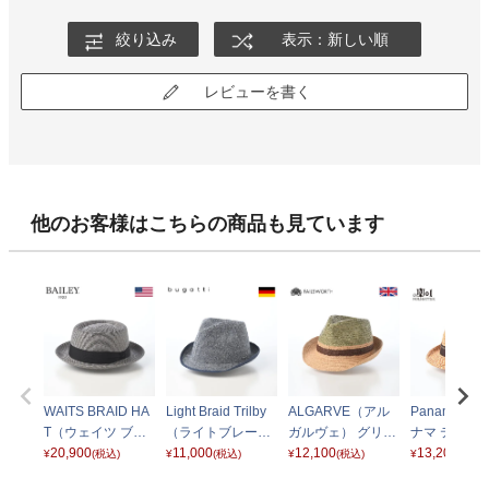
絞り込み
表示：新しい順
レビューを書く
他のお客様はこちらの商品も見ています
WAITS BRAID HA
Light Braid Trilby
ALGARVE（アル
Panama tip
T（ウェイツ ブレ
（ライトブレード
ガルヴェ） グリー
ナマ ティピ
ードハット） グラ
20,900
トリルビー） 629
11,000
ン
12,100
オレンジ
13,200
¥
(税込)
¥
(税込)
¥
(税込)
¥
(税込)
ファイト
023 ネイビー