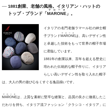
1881創業、老舗の風格。イタリアン・ハットの
マローネ
トップ・ブランド「
MARONE
」。
イタリアの名門老舗ラマール社の紳士帽
マローネ
子ブランド
MARONE
は、高いデザイン性
と卓越した技術をもって世界の帽子市場
に君臨しています。
1881年の創業以来、百年を超える歴史に
培われた伝統的な帽子作りに、イタリア
らしい高いデザイン性を取り入れた帽子
は、大人の男の遊び心をくすぐる逸品揃いです。
マローネ
MARONE
は、上質な素材に堅牢な縫製と、品質の良さに徹底したこ
だわりを持ち、イタリア流ファッション「クラシコ・イタリア」に