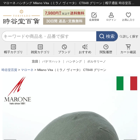
マローネ ハンチング Milano Vita（ミラノ ヴィータ） CT848 グリーン｜帽子通販 時谷堂百貨【公式】
会員登録
ログイン
お気に入り
検索
詳しく探す
帽子カテゴリ
雑貨カテゴリ
ブランド
閲覧履歴
カート確認
おすすめ
注目
パナマハット
ハンチング
ボルサリーノ
時谷堂百貨
マローネ
Milano Vita（ミラノ ヴィータ） CT848 グリーン