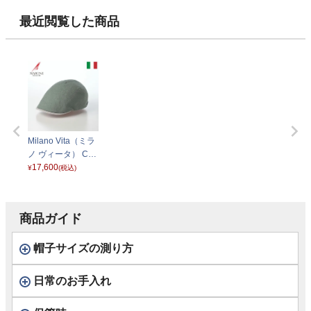
最近閲覧した商品
Milano Vita（ミラ
ノ ヴィータ） CT8
48 グリーン
17,600
¥
(税込)
商品ガイド
帽子サイズの測り方
日常のお手入れ