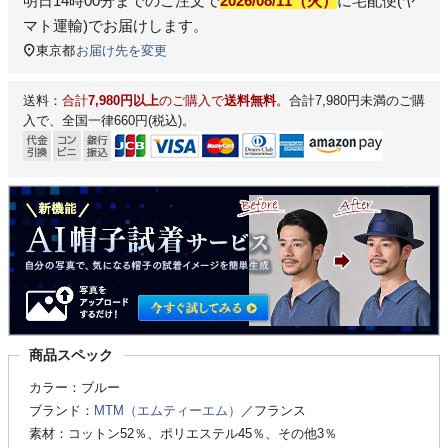
明日
14時00分
までのご注文で
2026/08/11（火）
に
宅配便(ヤ
マト運輸)
でお届けします。
東京都
お届け先を変更
送料：
合計
7,980円以上
のご購入で
送料無料
。合計7,980円未満のご購
入で、全国一律660円(税込)。
商品スペック
カラー：ブルー
ブランド：
MTM（エムティーエム）
／フランス
素材：コットン52％、ポリエステル45％、その他3％