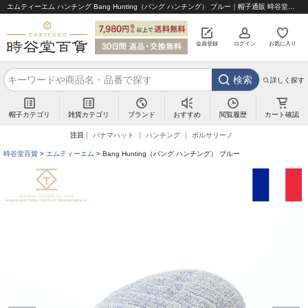
エムティーエム ハンチング Bang Hunting（バング ハンチング） ブルー｜帽子通販 時谷堂百貨【公式】
会員登録
ログイン
お気に入り
検索
詳しく探す
帽子カテゴリ
雑貨カテゴリ
ブランド
閲覧履歴
カート確認
おすすめ
注目
パナマハット
ハンチング
ボルサリーノ
時谷堂百貨
エムティーエム
Bang Hunting（バング ハンチング） ブルー