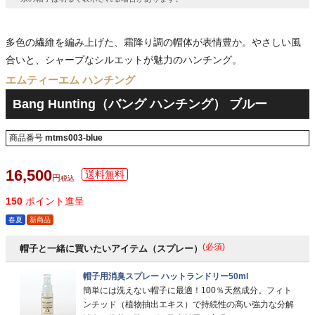
多色の繊維を編み上げた、霜降り調の帽体が表情豊か。やさしい風
合いと、シャープなシルエットが魅力のハンチング。
エムティーエム ハンチング
Bang Hunting（バング ハンチング） ブルー
商品番号
mtms003-blue
16,500
税込
150
ポイント進呈
春夏
新商品
(必須)
帽子と一緒に買いたいアイテム（スプレー）
帽子用消臭スプレー ハットランドリー50ml
簡単には洗えない帽子に最適！100％天然成分。フィト
ンチッド（植物抽出エキス）で持続性の高い強力な分解