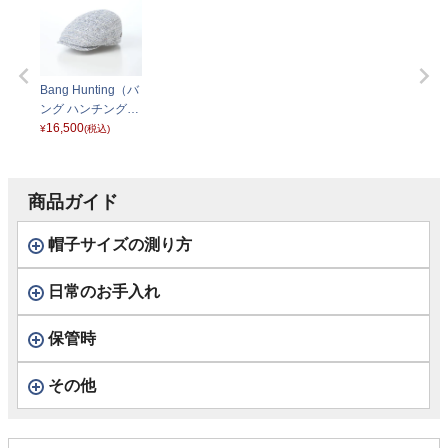
Bang Hunting（バ
ング ハンチング）
ブルー
16,500
¥
(税込)
商品ガイド
帽子サイズの測り方
日常のお手入れ
保管時
その他