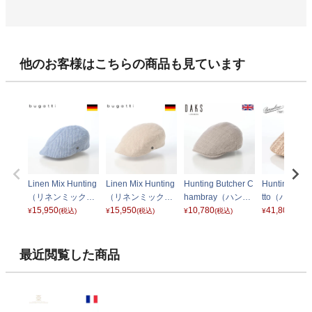
他のお客様はこちらの商品も見ています
Linen Mix Hunting
Linen Mix Hunting
Hunting Butcher C
Hunting Parig
（リネンミックス
（リネンミックス
hambray（ハンチ
tto（ハンチ
ハンチング） 629
15,950
ハンチング） 629
15,950
ング ブッチャーシ
10,780
リギ エフェ
41,800
¥
(税込)
¥
(税込)
¥
(税込)
¥
(税込)
125 ブルー
125 ベージュ
ャンブレー） D20
B12182 ブ
17 グレー
最近閲覧した商品