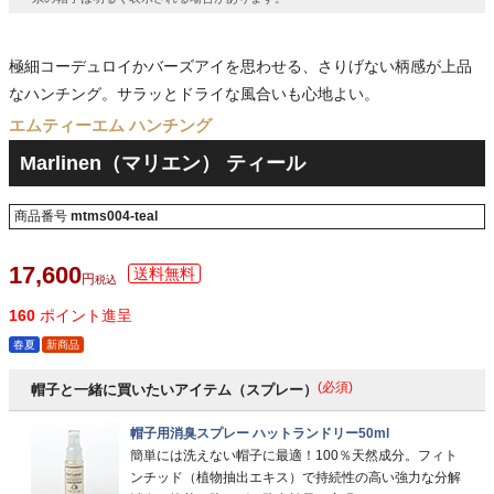
極細コーデュロイかバーズアイを思わせる、さりげない柄感が上品
なハンチング。サラッとドライな風合いも心地よい。
エムティーエム ハンチング
Marlinen（マリエン） ティール
商品番号
mtms004-teal
17,600
税込
160
ポイント進呈
春夏
新商品
(必須)
帽子と一緒に買いたいアイテム（スプレー）
帽子用消臭スプレー ハットランドリー50ml
簡単には洗えない帽子に最適！100％天然成分。フィト
ンチッド（植物抽出エキス）で持続性の高い強力な分解