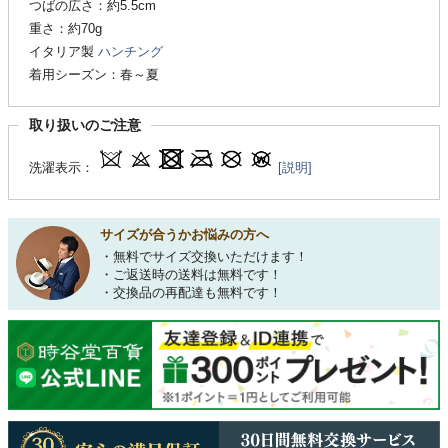
つばの広さ：約5.5cm
重さ：約70g
イタリア製
ハンチング
着用シーズン：春～夏
取り扱いのご注意
洗濯表示：
[説明]
サイズが合うかお悩みの方へ
・無料でサイズ交換いただけます！
・ご返送時の送料は無料です！
・交換品の再配達も無料です！