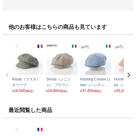
他のお客様はこちらの商品も見ています
Rasta（ラスタ）
Sinisa（シニシ
Hunting Cesare Li
Hunting Parig
オリーブ
ャ） ブラウン
nen（ハンチング
pe（ハンチン
16,500
24,860
チェーザレ リネ
37,400
リギ ストラ
35,200
¥
(税込)
¥
(税込)
¥
(税込)
¥
(税込)
ン） B15120 ブル
B12182 オ
ー
最近閲覧した商品