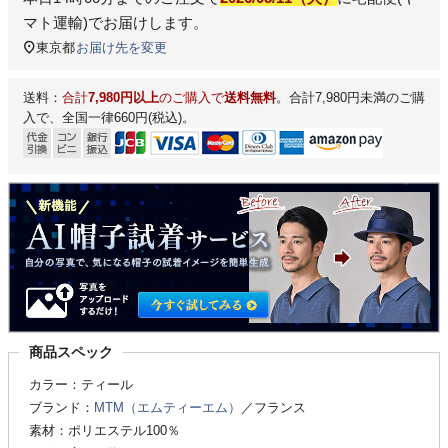
マト運輸)
でお届けします。
東京都
お届け先を変更
送料：
合計
7,980円以上
のご購入で
送料無料
。合計7,980円未満のご購
入で、全国一律660円(税込)。
商品スペック
カラー：ティール
ブランド：
MTM（エムティーエム）
／フランス
素材：ポリエステル100％