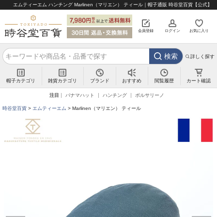
エムティーエム ハンチング Marlinen（マリエン） ティール｜帽子通販 時谷堂百貨【公式】
会員登録
ログイン
お気に入り
検索
詳しく探す
帽子カテゴリ
雑貨カテゴリ
ブランド
閲覧履歴
カート確認
おすすめ
注目
パナマハット
ハンチング
ボルサリーノ
時谷堂百貨
エムティーエム
Marlinen（マリエン） ティール