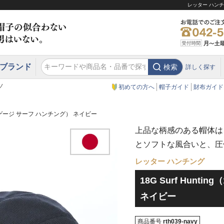
レッター ハンチン
ブランド
検索
詳しく探す
エクアドル
スウェーデン
ウエスタンハット・テンガロンハット
エクアドル
クリスティーズ ロンドン
ノ
初めての方へ
帽子ガイド
財布ガイド
g（18ゲージ サーフ ハンチング） ネイビー
上品な柄感のある帽体は
とソフトな風合いと、圧
レッター ハンチング
18G Surf Hunt
ネイビー
商品番号
rth039-navy