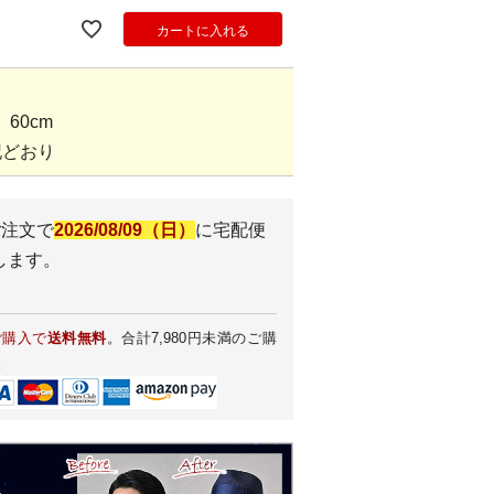
カートに入れる
60cm
記どおり
ご注文で
2026/08/09（日）
に
宅配便
します。
ご購入で
送料無料
。合計7,980円未満のご購
。