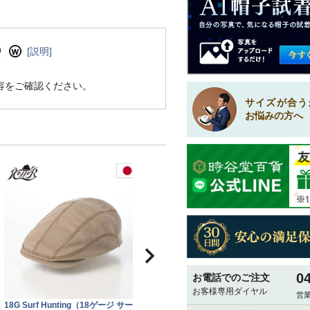
[説明]
容をご確認ください。
サイズが合う
お悩みの方へ
0
お電話でのご注文
お客様専用ダイヤル
営業
18G Surf Hunting（18ゲージ サーフ