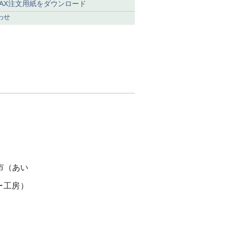
FAX注文用紙をダウンロード
わせ
市（あい
ー工房）