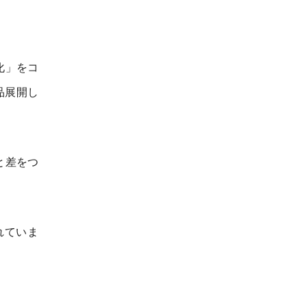
化」をコ
品展開し
と差をつ
れていま