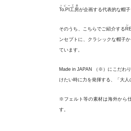
トピー工房
To.PI工房
が企画する代表的な帽子
レ
そのうち、こちらでご紹介する
R
ンセプトに、クラシックな帽子か
ています。
Made in JAPAN （※）
けたい時に力を発揮する、「大人
※フェルト等の素材は海外から
す。