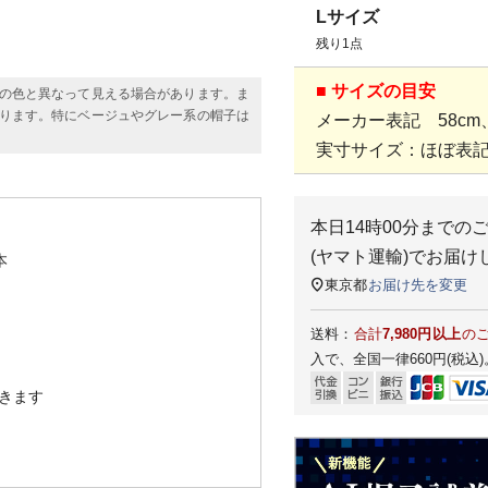
Lサイズ
残り1点
■ サイズの目安
の色と異なって見える場合があります。ま
ります。特にベージュやグレー系の帽子は
メーカー表記 58cm、
実寸サイズ：ほぼ表
本日
14時00分
までの
(ヤマト運輸)
でお届け
本
東京都
お届け先を変更
送料：
合計
7,980円以上
の
入で、全国一律660円(税込)
きます