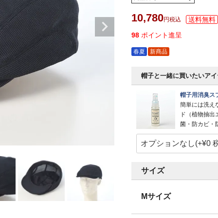
10,780
税込
98
ポイント進呈
春夏
新商品
帽子と一緒に買いたいアイ
帽子用消臭スプ
簡単には洗え
ド（植物抽出
菌・防カビ・
サイズ
Mサイズ