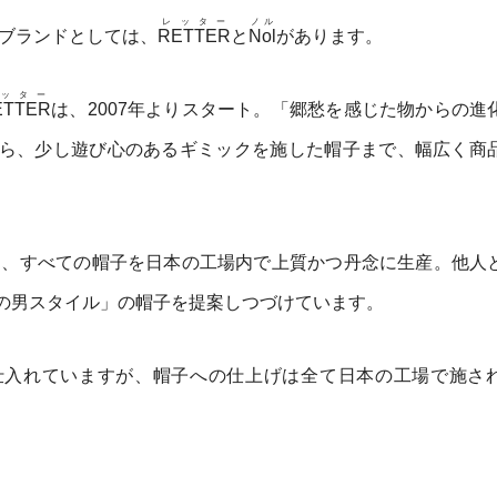
レッター
ノル
ブランドとしては、
RETTER
と
Nol
があります。
ッター
ETTER
は、2007年よりスタート。「郷愁を感じた物からの進
ら、少し遊び心のあるギミックを施した帽子まで、幅広く商
にこだわり、すべての帽子を日本の工場内で上質かつ丹念に生産。他人
の男スタイル」の帽子を提案しつづけています。
仕入れていますが、帽子への仕上げは全て日本の工場で施さ