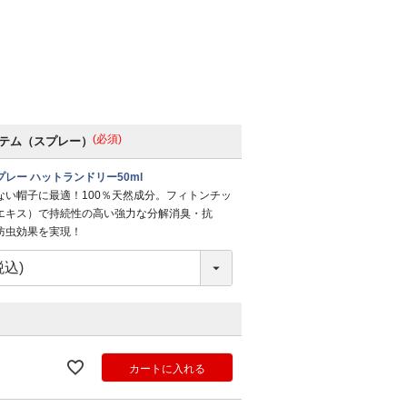
(必須)
テム（スプレー）
レー ハットランドリー50ml
ない帽子に最適！100％天然成分。フィトンチッ
エキス）で持続性の高い強力な分解消臭・抗
防虫効果を実現！
カートに入れる