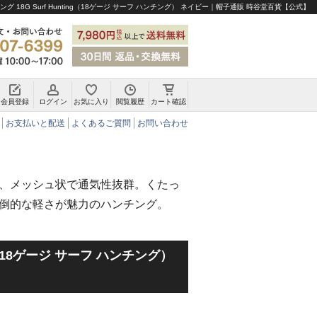
グ 18G Surf Hunting（18ゲージ サーフ ハンチング） ネイビー｜帽子通販 時谷堂百貨【公式】
会員登録
ログイン
お気に入り
閲覧履歴
カート確認
チロリアンハット・アルペンハット
お支払いと配送
よくあるご質問
お問い合わせ
、メッシュ状で通気性抜群。くたっ
倒的な軽さが魅力のハンチング。
ing（18ゲージ サーフ ハンチング）