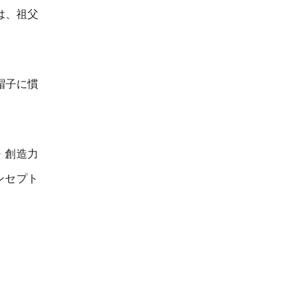
は、祖父
。
帽子に慣
・創造力
ンセプト