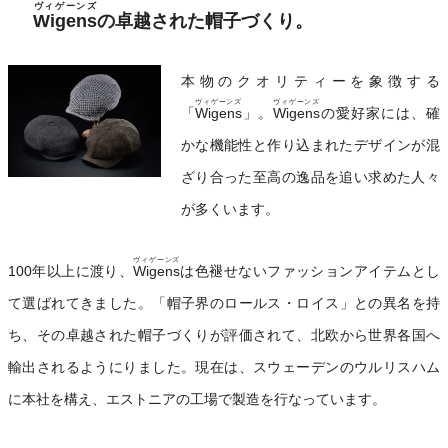
ヴィゲーンズ
Wigens
の卓越された帽子づくり。
本物のクオリティーを象徴する
ヴィゲーンズ
ヴィゲーンズ
「
Wigens
」。
Wigens
の愛好家には、確
かな機能性と作り込まれたデザインが混
ざり合った至高の逸品を追い求めた人々
が多くいます。
ヴィゲーンズ
100年以上に渡り、
Wigens
は色褪せないファッションアイテムとし
て選ばれてきました。「帽子界のロールス・ロイス」との異名を持
ち、その卓越された帽子づくりが評価されて、北欧から世界各国へ
輸出されるようにりました。現在は、スウェーデンのウルリスハム
に本社を構え、エストニアの工場で製造を行なっています。