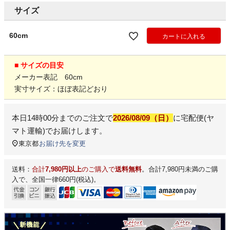
サイズ
60cm
カートに入れる
■ サイズの目安
メーカー表記 60cm
実寸サイズ：ほぼ表記どおり
本日
14時00分
までのご注文で
2026/08/09（日）
に
宅配便(ヤ
マト運輸)
でお届けします。
東京都
お届け先を変更
送料：
合計
7,980円以上
のご購入で
送料無料
。合計7,980円未満のご購
入で、全国一律660円(税込)。