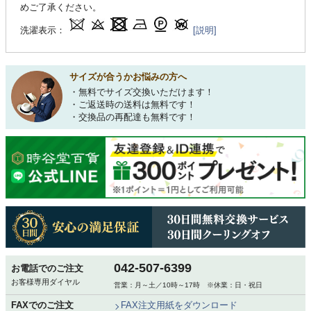
めご了承ください。
洗濯表示：
[説明]
サイズが合うかお悩みの方へ
・無料でサイズ交換いただけます！
・ご返送時の送料は無料です！
・交換品の再配達も無料です！
042-507-6399
お電話でのご注文
お客様専用ダイヤル
営業：月～土／10時～17時 ※休業：日・祝日
FAXでのご注文
FAX注文用紙をダウンロード