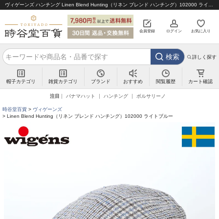
ヴィゲーンズ ハンチング Linen Blend Hunting（リネン ブレンド ハンチング）102000 ライトブルー｜帽子通販 時谷堂百貨【公式】
会員登録
ログイン
お気に入り
検索
詳しく探す
帽子カテゴリ
雑貨カテゴリ
ブランド
閲覧履歴
カート確認
おすすめ
注目
パナマハット
ハンチング
ボルサリーノ
時谷堂百貨
ヴィゲーンズ
Linen Blend Hunting（リネン ブレンド ハンチング）102000 ライトブルー