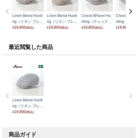
Linen Blend Hunti
Linen Blend Hunti
Check 8Panel Hu
Check 8Pane
ng（リネン ブレン
ng（リネン ブレン
nting（チェック 8
nting（チェ
ド ハンチング）10
19,800
ド ハンチング）10
19,800
パネル ハンチン
19,800
パネル ハン
19,800
¥
(税込)
¥
(税込)
¥
(税込)
¥
(税込)
2000 ライトグレ
2000 ライトブラ
グ）102002 ライ
グ）102002
ー
ウン
トグレー
トブルー
最近閲覧した商品
Linen Blend Hunti
ng（リネン ブレン
ド ハンチング）10
19,800
¥
(税込)
2000 ライトブル
ー
商品ガイド