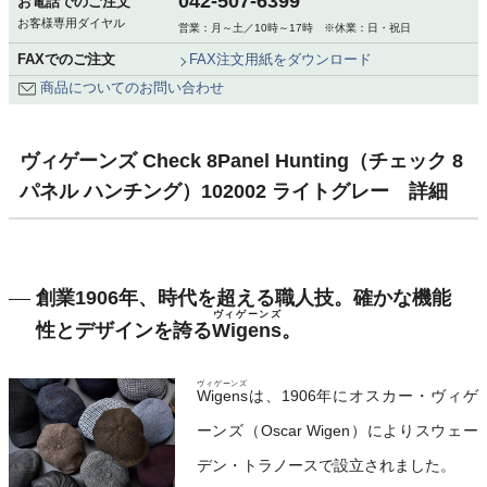
042-507-6399
お電話でのご注文
お客様専用ダイヤル
営業：月～土／10時～17時 ※休業：日・祝日
FAXでのご注文
FAX注文用紙をダウンロード
商品についてのお問い合わせ
ヴィゲーンズ Check 8Panel Hunting（チェック 8
パネル ハンチング）102002 ライトグレー 詳細
創業1906年、時代を超える職人技。確かな機能
ヴィゲーンズ
性とデザインを誇る
Wigens
。
ヴィゲーンズ
Wigens
は、1906年にオスカー・ヴィゲ
ーンズ（Oscar Wigen）によりスウェー
デン・トラノースで設立されました。