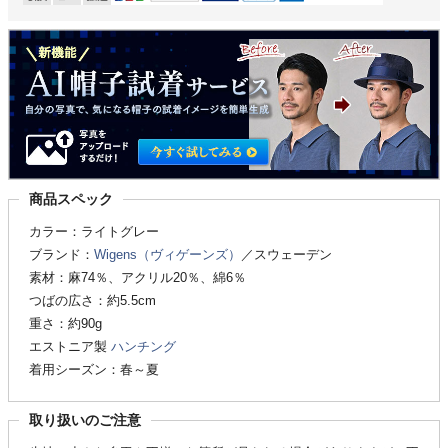
商品スペック
カラー：ライトグレー
ブランド：
Wigens（ヴィゲーンズ）
／スウェーデン
素材：麻74％、アクリル20％、綿6％
つばの広さ：約5.5cm
重さ：約90g
エストニア製
ハンチング
着用シーズン：春～夏
取り扱いのご注意