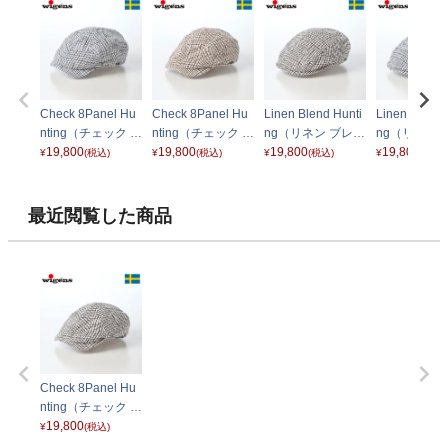
Check 8Panel Hu
Check 8Panel Hu
Linen Blend Hunti
Linen Blend 
nting（チェック 8
nting（チェック 8
ng（リネン ブレン
ng（リネン 
パネル ハンチン
19,800
パネル ハンチン
19,800
ド ハンチング）10
19,800
ド ハンチング
19,800
¥
(税込)
¥
(税込)
¥
(税込)
¥
(税込)
グ）102002 ライ
グ）102002 ライ
2000 ライトグレ
2000 ライ
トブルー
トブラウン
ー
ー
最近閲覧した商品
Check 8Panel Hu
nting（チェック 8
パネル ハンチン
19,800
¥
(税込)
グ）102002 ライ