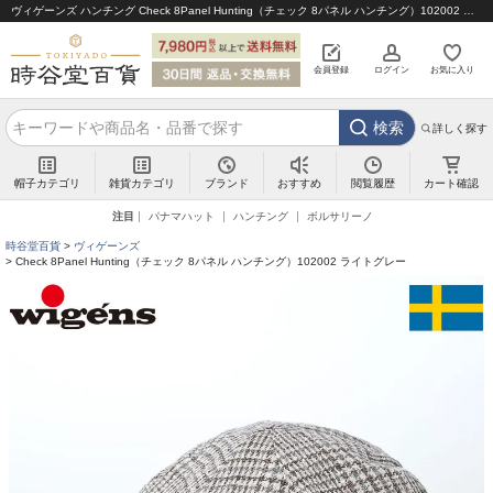
ヴィゲーンズ ハンチング Check 8Panel Hunting（チェック 8パネル ハンチング）102002 ライトグレー｜帽子通販 時谷堂百貨【公式】
会員登録
ログイン
お気に入り
検索
詳しく探す
帽子カテゴリ
雑貨カテゴリ
ブランド
閲覧履歴
カート確認
おすすめ
注目
パナマハット
ハンチング
ボルサリーノ
時谷堂百貨
ヴィゲーンズ
Check 8Panel Hunting（チェック 8パネル ハンチング）102002 ライトグレー