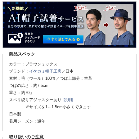
商品スペック
カラー：ブラウンミックス
ブランド：
イケガミ帽子工房
／日本
素材：毛（ウール）100％／つば上部分：羊革
つばの広さ：約7.5cm
重さ：約70g
スベリ絞りアジャスターあり
[説明]
※サイズを1～1.5cm小さくできます
日本製
着用シーズン：通年
取り扱いのご注意