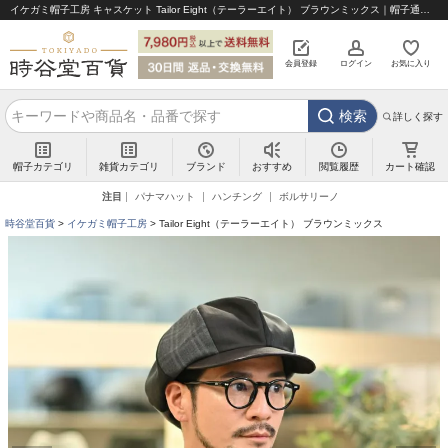
イケガミ帽子工房 キャスケット Tailor Eight（テーラーエイト） ブラウンミックス｜帽子通販 時谷堂百貨【公式】
会員登録
ログイン
お気に入り
検索
詳しく探す
帽子カテゴリ
雑貨カテゴリ
ブランド
閲覧履歴
カート確認
おすすめ
注目
パナマハット
ハンチング
ボルサリーノ
時谷堂百貨
イケガミ帽子工房
Tailor Eight（テーラーエイト） ブラウンミックス