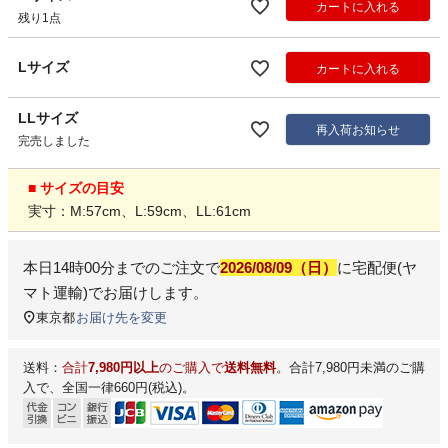
カートに入れる
残り1点
Lサイズ
カートに入れる
LLサイズ
再入荷お知らせ
完売しました
■ サイズの目安
実寸：M:57cm、L:59cm、LL:61cm
本日
14時00分
までのご注文で
2026/08/09（日）
に
宅配便(ヤ
マト運輸)
でお届けします。
東京都
お届け先を変更
送料：
合計
7,980円以上
のご購入で
送料無料
。合計7,980円未満のご購
入で、全国一律660円(税込)。