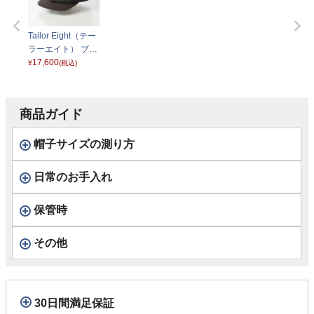
Tailor Eight（テー
ラーエイト） ブラ
ウンミックス
17,600
¥
(税込)
商品ガイド
帽子サイズの測り方
日常のお手入れ
保管時
その他
30日間満足保証