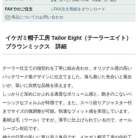
営業：月～土／10時～17時 ※休業：日・祝日
FAXでのご注文
FAX注文用紙をダウンロード
商品についてのお問い合わせ
イケガミ帽子工房 Tailor Eight（テーラーエイト）
ブラウンミックス 詳細
テーラー仕立ての端切れを丁寧に組み合わせ、オリジナル度の高い
パッチワーク風デザインに仕立てました。落ち着いた色合いと風合
いが、装いに自然な品格を添えます。
しっかりと深めにかぶれる適度なボリューム感と、飽きのこないベ
ーシックなフォルムが特徴です。また、スベリ絞りアジャスター付
きでサイズの微調整が可能。快適なフィット感を実現しています。
素材は毛（ウール）ですが、薄手に仕上げられているので、オール
シーズン対応です。
紳士の日常の装いに寄り添う逸品です。イケガミ帽子工房の自社工