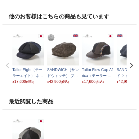
他のお客様はこちらの商品も見ています
Tailor Eight（テー
SANDWICH（サン
Tailor Flow Cap Af
SANDWIC
ラーエイト） ネイ
ドウィッチ） ブラ
rica（テーラー フ
ドウィッチ）
ビーミックス
17,600
ウン
42,900
ロー キャップ アフ
17,600
ビー
42,900
¥
(税込)
¥
(税込)
¥
(税込)
¥
(税込)
リカ） ブラウンミ
ックス
最近閲覧した商品