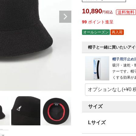
10,890
税込
99
ポイント進呈
オールシーズン
再入荷
帽子と一緒に買いたいアイ
帽子用汗止め
吸汗・速乾・
ナーです。帽
くする効果が
サイズ
Lサイズ