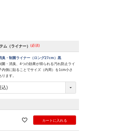
(必須)
テム（ライナー）
消臭・制菌ライナー（ロング27cm）黒
制菌・消臭、4つの効果が得られる汚れ防止ライ
子内側に貼ることでサイズ（内周）を1cm小さ
あります。
カートに入れる