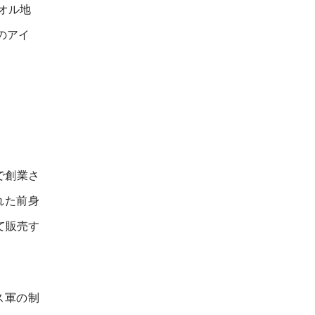
オル地
のアイ
で創業さ
れた前身
て販売す
ス軍の制