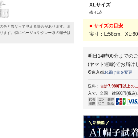
XLサイズ
残り1点
■ サイズの目安
の色と異なって見える場合があります。ま
ります。特にベージュやグレー系の帽子は
実寸：L:58cm、XL:60
明日
14時00分
までの
(ヤマト運輸)
でお届け
東京都
お届け先を変更
送料：
合計
7,980円以上
の
入で、全国一律660円(税込)