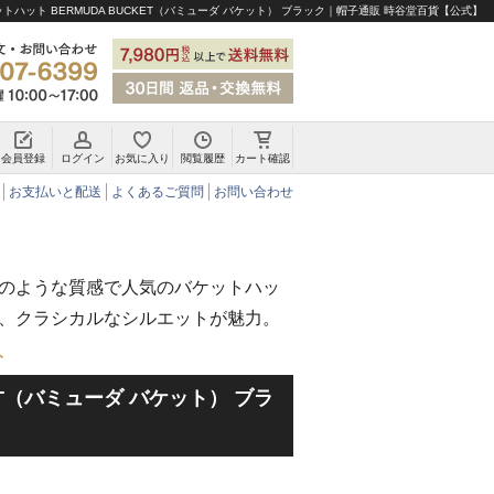
トハット BERMUDA BUCKET（バミューダ バケット） ブラック｜帽子通販 時谷堂百貨【公式】
会員登録
ログイン
お気に入り
閲覧履歴
カート確認
チロリアンハット・アルペンハット
お支払いと配送
よくあるご質問
お問い合わせ
のような質感で人気のバケットハッ
、クラシカルなシルエットが魅力。
ト
KET（バミューダ バケット） ブラ