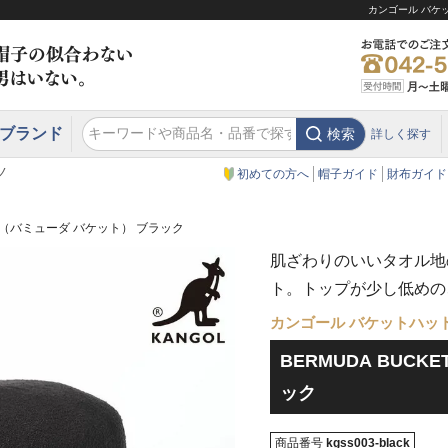
カンゴール バケッ
ブランド
検索
詳しく探す
エクアドル
スウェーデン
ウエスタンハット・テンガロンハット
エクアドル
クリスティーズ ロンドン
ノ
初めての方へ
帽子ガイド
財布ガイド
KET（バミューダ バケット） ブラック
肌ざわりのいいタオル地
ト。トップが少し低めの
カンゴール バケットハッ
BERMUDA BUC
ック
商品番号
kgss003-black