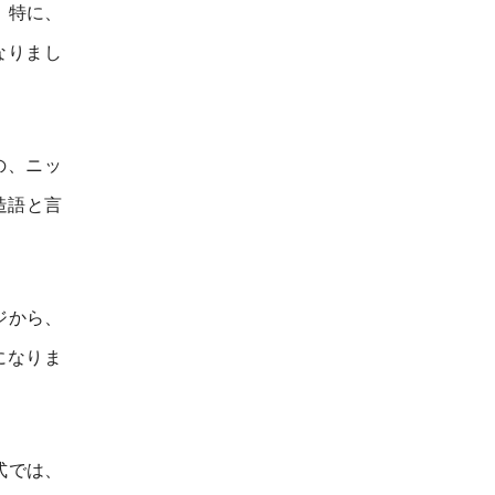
。特に、
なりまし
の、ニッ
た造語と言
ジから、
になりま
式では、