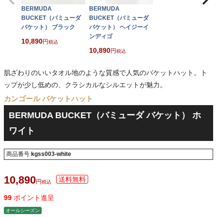
BERMUDA
BERMUDA
BUCKET（バミューダ
BUCKET（バミューダ
バケット） ブラック
バケット） ヘイジーイ
ンディゴ
10,890
税込
10,890
税込
肌ざわりのいいタオル地のような質感で人気のバケットハット。ト
ップが少し低めの、クラシカルなシルエットが魅力。
カンゴール バケットハット
BERMUDA BUCKET（バミューダ バケット） ホ
ワイト
商品番号
kgss003-white
10,890
税込
99
ポイント進呈
オールシーズン