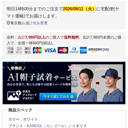
明日
14時00分
までのご注文で
2026/08/11（火）
に
宅配便(ヤ
マト運輸)
でお届けします。
東京都
お届け先を変更
送料：
合計
7,980円以上
のご購入で
送料無料
。合計7,980円未満のご購
入で、全国一律660円(税込)。
商品スペック
カラー：ホワイト
ブランド：
KANGOL（カンゴール）
／イギリス