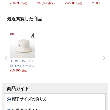
ケット） ブラック
10,890
ケット） ヘイジー
10,890
ット） 170031 ブ
52,800
バケット） 
8,030
¥
(税込)
¥
(税込)
¥
(税込)
¥
(税込)
インディゴ
ルー
ク
最近閲覧した商品
BERMUDA BUCK
ET（バミューダ バ
ケット） ホワイト
10,890
¥
(税込)
商品ガイド
帽子サイズの測り方