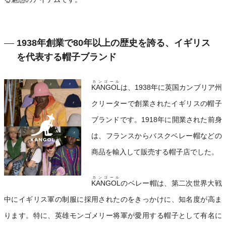
1938年創業で80年以上の歴史を誇る、イギリス
を代表する帽子ブランド
カンゴール
KANGOL
は、1938年に英国カンブリア州
クリーターで創業されたイギリスの帽子
ブランドです。1918年に開業された前身
は、フランスからバスクベレー帽などの
商品を輸入して販売する帽子店でした。
カンゴール
KANGOL
のベレー帽は、第二次世界大戦
中にイギリス軍の制服に採用されたのをきっかけに、知名度が高ま
ります。特に、英雄モンゴメリー将軍が愛用する帽子として有名に