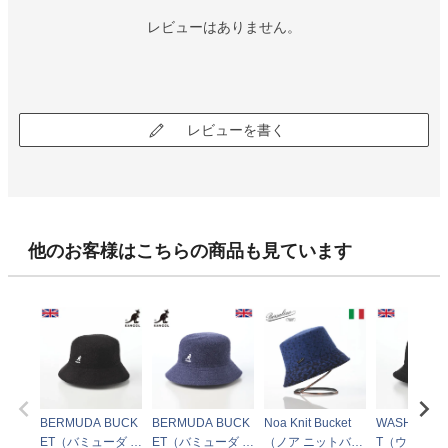
レビューはありません。
レビューを書く
他のお客様はこちらの商品も見ています
BERMUDA BUCK
BERMUDA BUCK
Noa Knit Bucket
WASHED B
ET（バミューダ バ
ET（バミューダ バ
（ノア ニットバケ
T（ウォッシ