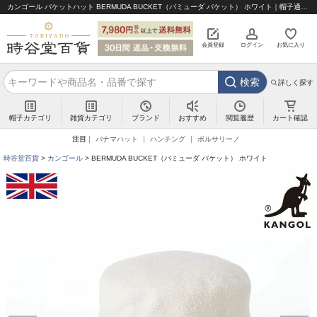
カンゴール バケットハット BERMUDA BUCKET（バミューダ バケット） ホワイト｜帽子通販 時谷堂百貨【公式】
会員登録
ログイン
お気に入り
検索
詳しく探す
帽子カテゴリ
雑貨カテゴリ
ブランド
閲覧履歴
カート確認
おすすめ
注目
パナマハット
ハンチング
ボルサリーノ
時谷堂百貨
カンゴール
BERMUDA BUCKET（バミューダ バケット） ホワイト